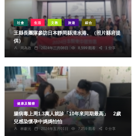
社會
生活
文教
旅遊
綜合
王縣長團隊參訪日本靜岡縣清水港。（照片縣府提
供）
周為政
2024年三月08日
8,599 觀看
1 分享
健康及醫療
腸病毒上周1.3萬人就診「10年來同期最高」 2歲
兒感染懷孕中媽媽怕怕
林獻元
2024年五月01日
7,259 觀看
0 分享