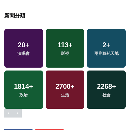
新聞分類
66
+
36
+
706
+
兩岸道教文化交流專
司法放大鏡
旅遊
區
4
+
1114
+
120
+
福建林公信俗文化專
文教
美食
區