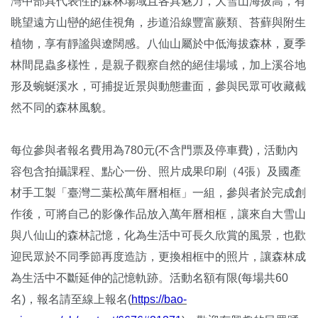
灣中部具代表性的森林場域且各具魅力，大雪山海拔高，有
眺望遠方山巒的絕佳視角，步道沿線豐富蕨類、苔蘚與附生
植物，享有靜謐與遼闊感。八仙山屬於中低海拔森林，夏季
林間昆蟲多樣性，是親子觀察自然的絕佳場域，加上溪谷地
形及蜿蜒溪水，可捕捉近景與動態畫面，參與民眾可收藏截
然不同的森林風貌。
每位參與者報名費用為780元(不含門票及停車費)，活動內
容包含拍攝課程、點心一份、照片成果印刷（4張）及國產
材手工製「臺灣二葉松萬年曆相框」一組，參與者於完成創
作後，可將自己的影像作品放入萬年曆相框，讓來自大雪山
與八仙山的森林記憶，化為生活中可長久欣賞的風景，也歡
迎民眾於不同季節再度造訪，更換相框中的照片，讓森林成
為生活中不斷延伸的記憶軌跡。活動名額有限(每場共60
名)，報名請至線上報名(
https://bao-