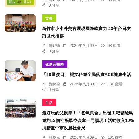
0 分享
文教
新竹市小小外交官展現國際軟實力 23年台日友
誼世代相傳
鄭銘德
2026年八月09日
98 觀看
0 分享
健康及醫療
「89量腰日」 楊文科邀全民落實ACE健康生活
鄭銘德
2026年八月09日
130 觀看
0 分享
生活
最好玩的父親節！「爸氣集合」出發工程冒險島
邀約13個社福單位孩童一同暢玩！活動收入10%
捐贈臺中市政府社會局
林獻元
2026年八月09日
105 觀看