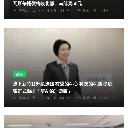
瓦斯每桶價格較北部、南部貴50元
林獻元
2025年十月17日
3,748 觀看
1 分享
政治
按下新竹縣升級按鈕 有愛的Ai心 科技的AI腦 徐欣
瑩正式拋出「雙AI治理藍圖」
鄭銘德
2026年三月15日
2,529 觀看
0 分享