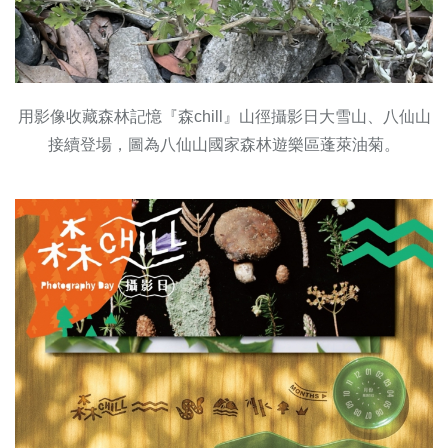
用影像收藏森林記憶『森chill』山徑攝影日大雪山、八仙山
接續登場，圖為八仙山國家森林遊樂區蓬萊油菊。