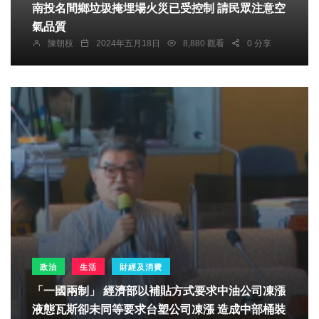
南投名間鄉垃圾掩埋場火災已受控制 請民眾注意空
氣品質
陳朝枝
2024年五月18日
8,880 觀看
0 分享
政治
生活
財經及消費
「一國兩制」 經濟部以補貼方式要求中油公司凍漲
液態瓦斯卻未同等要求台塑公司凍漲 造成中部桶裝