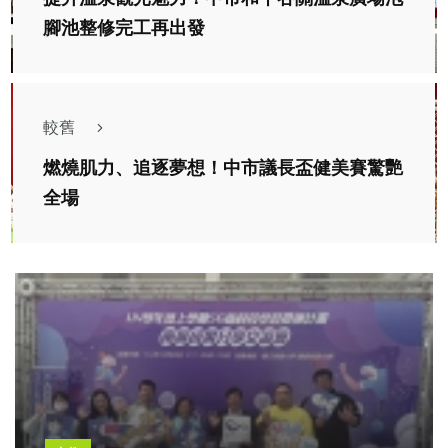
腳池整修完工再出發
較舊
燃燒肌力、追逐夢想！中市議長盃健美賽驚艷
全場