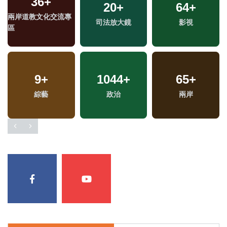
36
+
20
+
64
+
兩岸道教文化交流專
司法放大鏡
影視
區
9
+
1044
+
65
+
專
綜藝
政治
兩岸