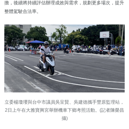
擔，後續將持續評估辦理成效與需求，規劃更多場次，提升
整體駕駛合法率。
立委楊瓊瓔與台中市議員吳呈賢、吳建德攜手豐原監理站，
2日上午在大雅寶興宮舉辦機車下鄉考照活動。(記者陳榮昌
攝)