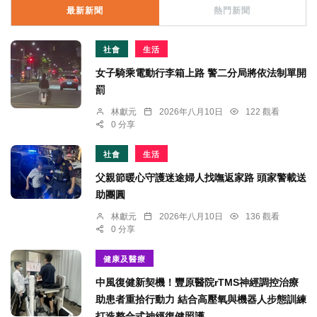
最新新聞
熱門新聞
社會
生活
女子騎乘電動行李箱上路 警二分局將依法制單開
罰
林獻元
2026年八月10日
122 觀看
0 分享
社會
生活
父親節暖心守護迷途婦人找嘸返家路 頭家警載送
助團圓
林獻元
2026年八月10日
136 觀看
0 分享
健康及醫療
中風復健新契機！豐原醫院rTMS神經調控治療
助患者重拾行動力 結合高壓氧與機器人步態訓練
打造整合式神經復健照護