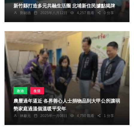
新竹縣打造多元共融生活圈 北埔新住民據點揭牌
鄭銘德
2025年八月12日
4,257 觀看
0 分享
政治
生活
農曆過年逼近 各界善心人士捐物品到大甲公所讓弱
勢家庭過溫個溫暖平安年
林獻元
2025年一月08日
4,750 觀看
1 分享