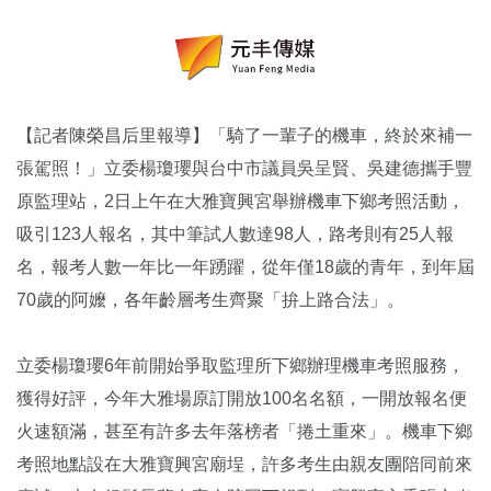
【記者陳榮昌后里報導】「騎了一輩子的機車，終於來補一
張駕照！」立委楊瓊瓔與台中市議員吳呈賢、吳建德攜手豐
原監理站，2日上午在大雅寶興宮舉辦機車下鄉考照活動，
吸引123人報名，其中筆試人數達98人，路考則有25人報
名，報考人數一年比一年踴躍，從年僅18歲的青年，到年屆
70歲的阿嬤，各年齡層考生齊聚「拚上路合法」。
立委楊瓊瓔6年前開始爭取監理所下鄉辦理機車考照服務，
獲得好評，今年大雅場原訂開放100名名額，一開放報名便
火速額滿，甚至有許多去年落榜者「捲土重來」。機車下鄉
考照地點設在大雅寶興宮廟埕，許多考生由親友團陪同前來