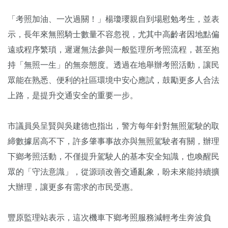
「考照加油、一次過關！」楊瓊瓔親自到場慰勉考生，並表
示，長年來無照騎士數量不容忽視，尤其中高齡者因地點偏
遠或程序繁瑣，遲遲無法參與一般監理所考照流程，甚至抱
持「無照一生」的無奈態度。透過在地舉辦考照活動，讓民
眾能在熟悉、便利的社區環境中安心應試，鼓勵更多人合法
上路，是提升交通安全的重要一步。
市議員吳呈賢與吳建德也指出，警方每年針對無照駕駛的取
締數據居高不下，許多肇事事故亦與無照駕駛者有關，辦理
下鄉考照活動，不僅提升駕駛人的基本安全知識，也喚醒民
眾的「守法意識」，從源頭改善交通亂象，盼未來能持續擴
大辦理，讓更多有需求的市民受惠。
豐原監理站表示，這次機車下鄉考照服務減輕考生奔波負