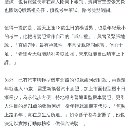
應試，也有銀髮長輩在家人陪同下報到，寶興宮主委張文炎
也贈送Q版媽祖公仔，預祝考生筆試、路考雙雙過關。
值得一提的是，當天正逢18歲生日的楊哲男，也是年紀最小
的考生，他把考駕照當作自己的「成年禮」，興奮又緊張地
說，「直線7秒」最有挑戰性，平常父親陪同練習，信心十
足，「希望今天就能順利考取駕照，未來就能自己騎車上下
課。」
另外，已有汽車與輕型機車駕照的70歲趙阿嬤則說，再過幾
年就邁入75歲，需重新換發汽車駕照，加上市面輕型機車日
漸稀少，為求代步方便，特地報考普通重型機車駕照。更引
人注目的是71歲的張游阿嬤，從年輕就靠機車代步，「無照
上路多年，實在是生活所迫。」如今孫子都考駕照了，她也
決定以實際行動做榜樣，做個合法騎士。