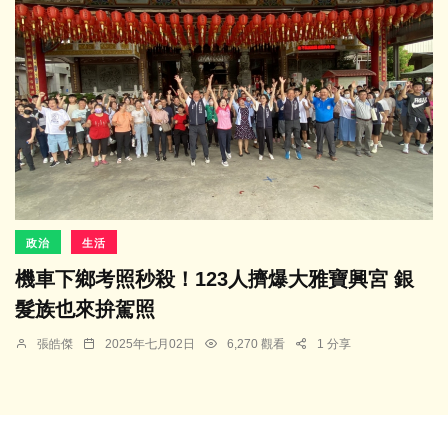
政治
生活
機車下鄉考照秒殺！123人擠爆大雅寶興宮 銀
髮族也來拚駕照
張皓傑
2025年七月02日
6,270 觀看
1 分享