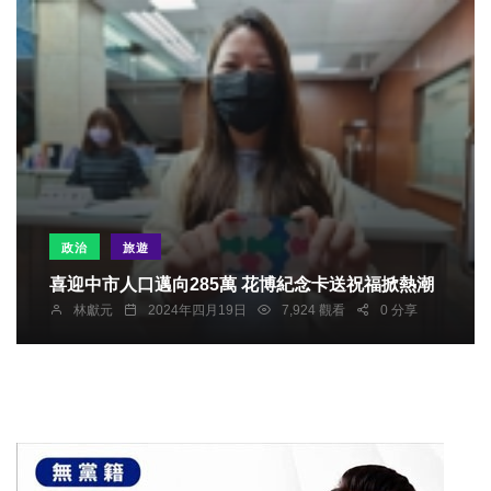
政治
旅遊
喜迎中市人口邁向285萬 花博紀念卡送祝福掀熱潮
林獻元
2024年四月19日
7,924 觀看
0 分享