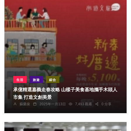
生活
旅遊
綜合
承億精選嘉義走春攻略 山樣子美食基地攜手木頭人
市集 打造文創美景
蘇榮泉
2025年一月13日
7,493 觀看
0 分享