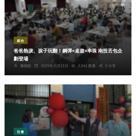
綜合
爸爸熱淚、孩子玩翻！鋼彈×桌遊×串珠 南投丟包企
劃登場
陳朝枝
2025年六月21日
3,941 觀看
0 分享
社會