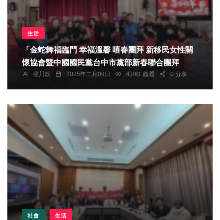
生活
「金蛇舞福臨門 幸福溫馨 嘻春團拜 新移民女性關
懷協會暨中國國民黨台中市黨部新春聯合團拜
楊川欽
2025年二月09日
4,861 觀看
0 分享
社會
生活