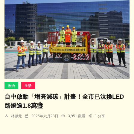
政治
生活
台中啟動「增亮減碳」計畫！全市已汰換LED
路燈逾1.8萬盞
林獻元
2025年六月28日
3,951 觀看
1 分享