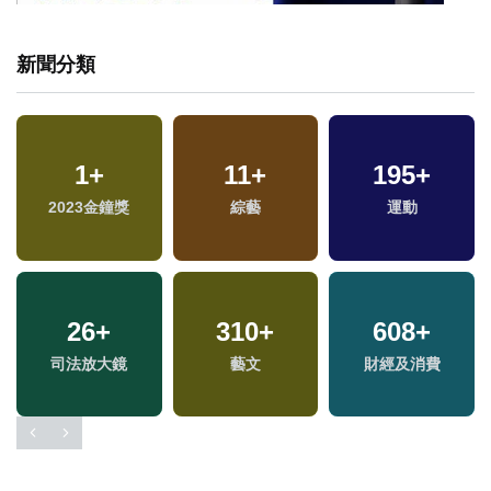
新聞分類
1
+
11
+
195
+
2023金鐘獎
綜藝
運動
26
+
310
+
608
+
司法放大鏡
藝文
財經及消費