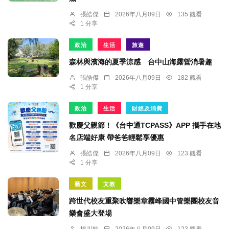
張皓傑
2026年八月09日
135 觀看
1 分享
政治
生活
旅遊
森林與濱海的夏季涼感 台中山海露營消暑趣
張皓傑
2026年八月09日
182 觀看
1 分享
政治
生活
財經及消費
歡慶父親節！《台中通TCPASS》APP 攜手在地
名店端好康 帶爸爸輕鬆享優惠
張皓傑
2026年八月09日
123 觀看
1 分享
藝文
文教
跨世代校友重聚吹響樂章霧峰國中管樂團校友音
樂會盛大登場