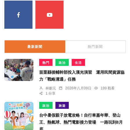
最新新聞
熱門新聞
熱門
政治
生活
苗栗縣後輔幹部投入漢光演習 運用民間資源協
力「戰略溝通」任務
林獻元
2026年八月09日
199 觀看
1 分享
政治
旅遊
台中暑假親子放電攻略！自行車嘉年華、登山
王、熱氣球、熱門電影接力登場 一路玩到8月
底