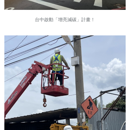
台中啟動「增亮減碳」計畫！