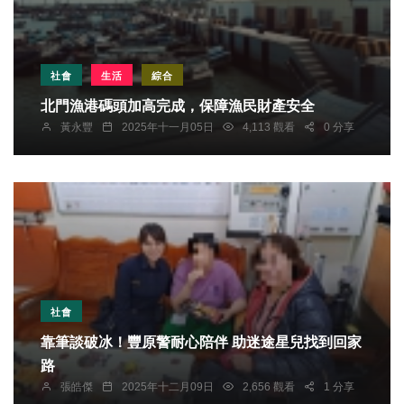
社會
生活
綜合
北門漁港碼頭加高完成，保障漁民財產安全
黃永豐
2025年十一月05日
4,113 觀看
0 分享
社會
靠筆談破冰！豐原警耐心陪伴 助迷途星兒找到回家
路
張皓傑
2025年十二月09日
2,656 觀看
1 分享