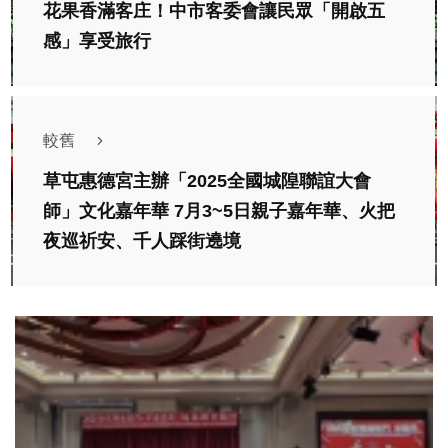
花果香滿客庄！中市客委會讓民眾「開啟五
感」享受旅行
較舊
草屯惠德宮主辦「2025全國城隍聯誼大會
師」文化嘉年華 7月3~5日親子嘉年華、火把
夜巡祈安、千人踩街遶境