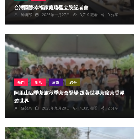
台灣國際幸福家庭聯盟立院記者會
編輯部
2026年一月27日
3,719 觀看
0 分享
熱門
生活
旅遊
綜合
阿里山四季茶旅秋季茶會登場 跟著世界茶席茶香漫
遊世界
蘇榮泉
2025年九月20日
4,335 觀看
2 分享