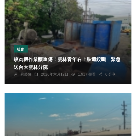
社會
絞肉機作業釀重傷！雲林青年右上肢遭絞斷 緊急
送台大雲林分院
蘇榮泉
2026年六月12日
1,917 觀看
0 分享