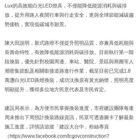
Lux的高效能白光LED燈具，不僅能降低能源消耗與碳排
放，提升用路人夜間行車與行走安全，更與全球節能減碳趨
勢接軌，實現低碳城市願景。
陳大田說明，新式路燈不僅提升照明品質，亦兼具低耗能與
長壽命特性，有效降低能源消耗與碳排放。目前執行第一階
段換裝，優先針對校園周邊、車站、醫院、景區與商圈等人
潮密集節點及相關銜接道路進行作業，截至目前已完成1.8
萬盞白光LED路燈換裝，成功汰換原有黃光鈉燈，照明亮度
明顯提升，獲得多位地方民意代表及市民肯定。
建設局表示，為方便市民掌握換裝進度，市府建設團隊每逢
周末推出下周預計換裝路線資訊，民眾可透過圖卡了解最新
施工進度，詳情請追蹤「建設大台中」粉絲專頁
（https://www.facebook.com/tcgovconstruction?