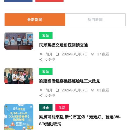
最新新聞
熱門新聞
政治
民眾黨提交通罰鍰回饋交通
胡月
2026年八月07日
37 觀看
0 分享
政治
劉建國借鏡嘉義縣經驗堤三大政見
胡月
2026年八月07日
83 觀看
0 分享
社會
生活
颱風可能來亂 新竹市宣佈「港港好」首週8/8-
8/9活動取消