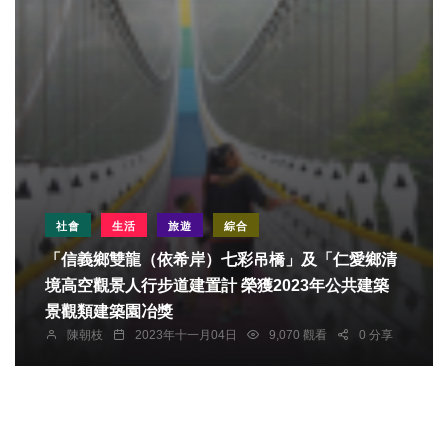
社會
生活
旅遊
綜合
「信義鄉雙龍（依希岸）七彩吊橋」及「仁愛鄉清
境高空觀景人行步道建置計 榮獲2023年公共建築
景觀類建築園冶獎
陳朝枝
2023年十一月04日
9,070 觀看
0 分享