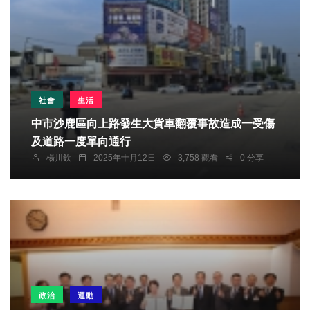
社會
生活
中市沙鹿區向上路發生大貨車翻覆事故造成一受傷
及道路一度單向通行
楊川欽
2025年十月12日
3,758 觀看
0 分享
政治
運動