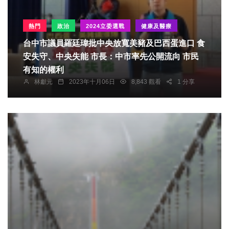
熱門
政治
2024立委選戰
健康及醫療
台中市議員羅廷瑋批中央放寬美豬及巴西蛋進口 食
安失守、中央失能 市長：中市率先公開流向 市民
有知的權利
林獻元
2023年十月06日
8,843 觀看
1 分享