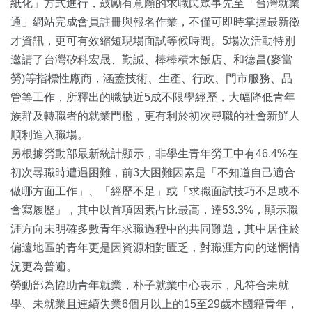
紙化」方式進行，鼓勵有意願的求職民眾事先至「台灣就業
通」網站完成會員註冊與報名作業，不僅可即時掌握最新徵
才資訊，更可有效縮短現場面試等候時間。5場次活動特別
邀請了台灣矽科宏晟、勤誠、棒棒積木飯店、和德昌(麥當
勞)等指標性廠商，涵蓋技術、生產、行政、門市服務、品
管等工作，所釋出的職缺近5成不限學經歷，大幅降低青年
族群及轉職者的就業門檻，更有利於初次尋職的社會新鮮人
順利進入職場。
另根據勞動部最新統計顯示，非學生青年勞工中有46.4%在
初次尋職時遭遇困難，前3大困難因素是「不知道自己適合
做哪方面工作」、「經歷不足」或「求職面試技巧不足或不
會寫履歷」，其中以首項因素占比最高，達53.3%，顯示職
涯方向未明確多數青年求職過程中的共同難題，其中居住於
偏遠地區的青年更是因資源相對匱乏，對職涯方向的迷惘情
況更為普遍。
勞動部為協助青年就業，朴子就業中心表示，凡符合未就
學、未就業且連續失業6個月以上的15至29歲本國籍青年，