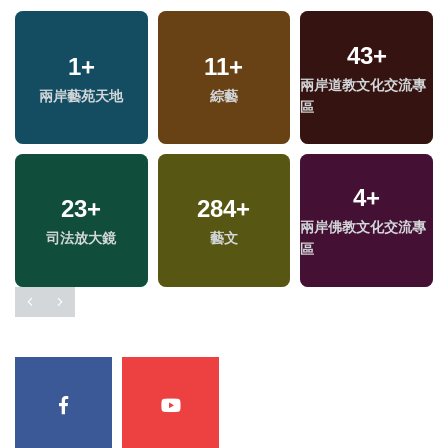
43
+
17
1
+
+
1558
11
+
+
78
+
兩岸道教文化交流專
2024總統大選
兩岸藝苑天地
綜藝
社會
兩岸
區
4
+
23
37
+
+
284
19
+
+
388
+
兩岸佛教文化交流專
2024立委選戰
司法放大鏡
藝文
評論
熱門
區