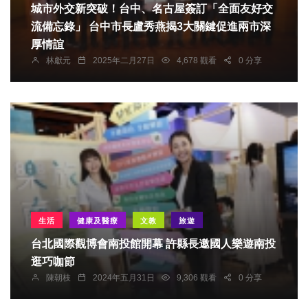
城市外交新突破！台中、名古屋簽訂「全面友好交
流備忘錄」 台中市長盧秀燕揭3大關鍵促進兩市深
厚情誼
林獻元
2025年二月27日
4,678 觀看
0 分享
生活
健康及醫療
文教
旅遊
台北國際觀博會南投館開幕 許縣長邀國人樂遊南投
逛巧咖節
陳朝枝
2024年五月31日
9,306 觀看
0 分享