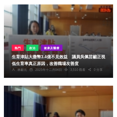
熱門
政治
健康及醫療
生育津貼大撒幣3.4億不見效益 議員吳佩芸籲正視
低生育率真正原因，改善職場友善度
林獻元
2025年十二月04日
3,510 觀看
0 分享