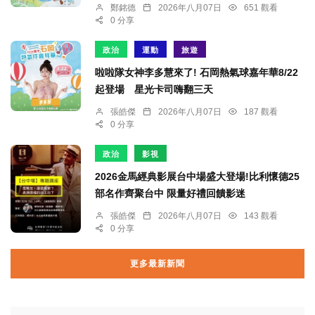
鄭銘德
2026年八月07日
651 觀看
0 分享
政治
運動
旅遊
啦啦隊女神李多慧來了! 石岡熱氣球嘉年華8/22
起登場 星光卡司嗨翻三天
張皓傑
2026年八月07日
187 觀看
0 分享
政治
影視
2026金馬經典影展台中場盛大登場!比利懷德25
部名作齊聚台中 限量好禮回饋影迷
張皓傑
2026年八月07日
143 觀看
0 分享
更多最新新聞