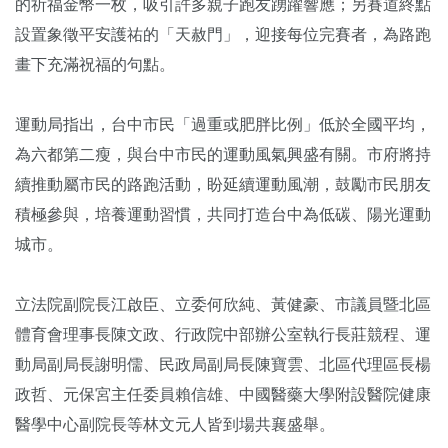
的祈福金幣一枚，吸引許多親子跑友踴躍響應；另賽道終點
設置象徵平安護祐的「天赦門」，迎接每位完賽者，為路跑
畫下充滿祝福的句點。
運動局指出，台中市民「過重或肥胖比例」低於全國平均，
為六都第二瘦，與台中市民的運動風氣興盛有關。市府將持
續推動屬市民的路跑活動，盼延續運動風潮，鼓勵市民朋友
積極參與，培養運動習慣，共同打造台中為低碳、陽光運動
城市。
立法院副院長江啟臣、立委何欣純、黃健豪、市議員暨北區
體育會理事長陳文政、行政院中部辦公室執行長莊競程、運
動局副局長謝明儒、民政局副局長陳寶雲、北區代理區長楊
政哲、元保宮主任委員賴信雄、中國醫藥大學附設醫院健康
醫學中心副院長等林文元人皆到場共襄盛舉。