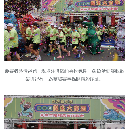
參賽者熱情起跑，現場洋溢繽紛喜悅氛圍，象徵活動滿載歡
樂與祝福，為整場賽事揭開精彩序幕。