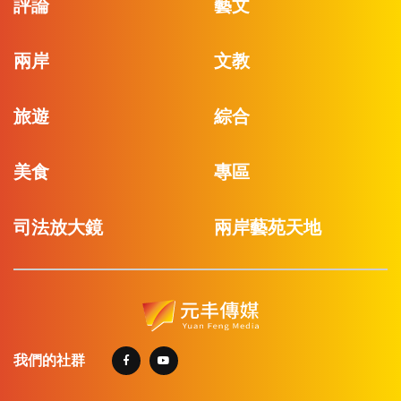
評論
藝文
兩岸
文教
旅遊
綜合
美食
專區
司法放大鏡
兩岸藝苑天地
我們的社群