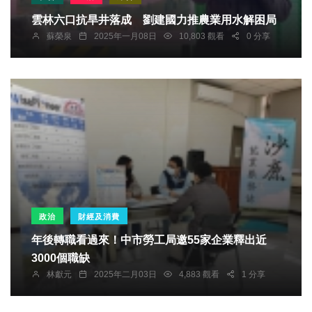
雲林六口抗旱井落成 劉建國力推農業用水解困局
蘇榮泉
2025年一月08日
10,803 觀看
0 分享
政治
財經及消費
年後轉職看過來！中市勞工局邀55家企業釋出近
3000個職缺
林獻元
2025年二月03日
4,883 觀看
1 分享