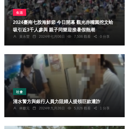
生活
2024臺南七股海鮮節 今日開幕 觀光赤嘴園挖文蛤
吸引近3千人參與 親子同樂迎接暑假熱潮
黃永豐
2024年七月06日
7,506 觀看
0 分享
社會
清水警方與銀行人員力阻婦人提領巨款遭詐
林獻元
2024年九月26日
5,826 觀看
1 分享