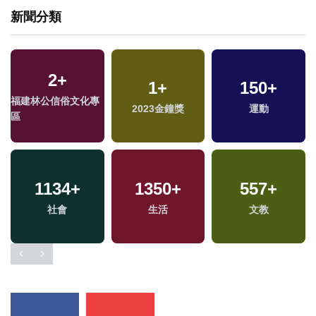
新聞分類
2
+
1
+
150
+
福建林公信俗文化專
2023金鐘獎
運動
區
1134
+
1350
+
557
+
社會
生活
文教