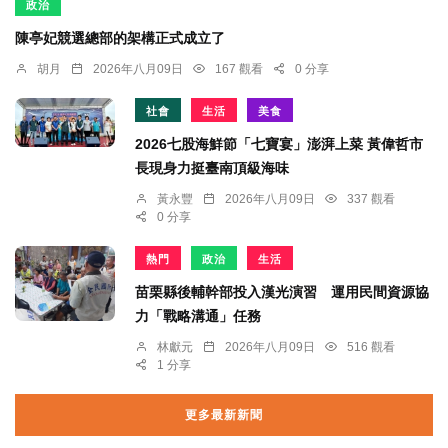
政治
陳亭妃競選總部的架構正式成立了
胡月
2026年八月09日
167 觀看
0 分享
社會
生活
美食
2026七股海鮮節「七寶宴」澎湃上菜 黃偉哲市
長現身力挺臺南頂級海味
黃永豐
2026年八月09日
337 觀看
0 分享
熱門
政治
生活
苗栗縣後輔幹部投入漢光演習 運用民間資源協
力「戰略溝通」任務
林獻元
2026年八月09日
516 觀看
1 分享
更多最新新聞