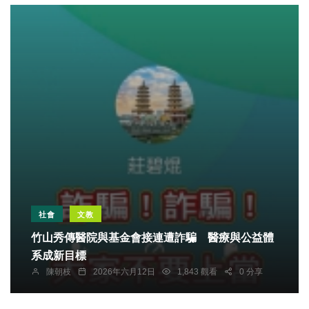
社會
文教
竹山秀傳醫院與基金會接連遭詐騙 醫療與公益體
系成新目標
陳朝枝
2026年六月12日
1,843 觀看
0 分享