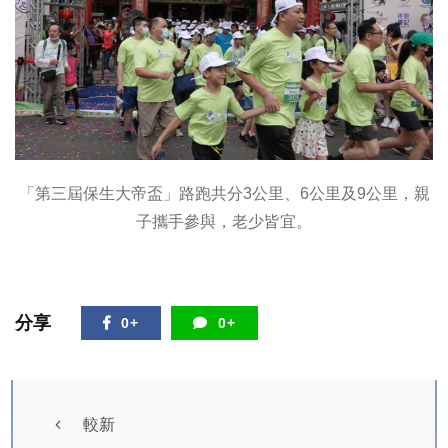
「第三屆保生大帝盃」路跑共分3公里、6公里及9公里，親
子攜手參與，老少皆宜。
分享
0+
0+
較新