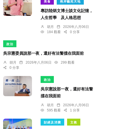
美食
兩岸藝苑天地
專訪陸炳文博士談文化記憶，
人生哲學 及人格思想
胡月
2026年八月06日
184 觀看
0 分享
政治
吳宗憲委員說那一夜，還好有法警擋在我面前
胡月
2026年八月06日
299 觀看
0 分享
政治
吳宗憲說那一夜，還好有法警
擋在我面前
胡月
2026年八月06日
595 觀看
1 分享
財經及消費
文教