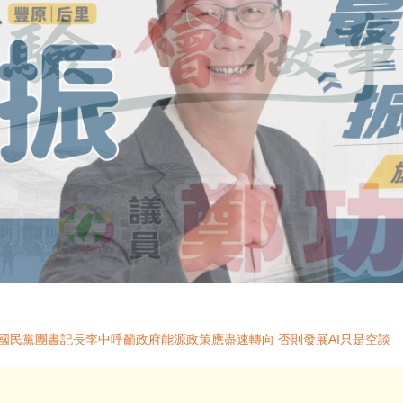
國民黨團書記長李中呼籲政府能源政策應盡速轉向 否則發展AI只是空談