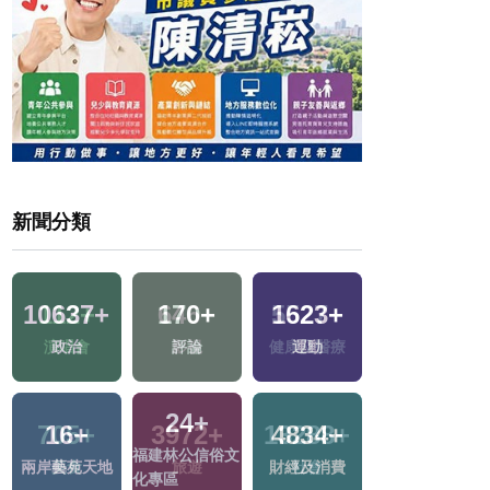
新聞分類
45
+
10637
+
170
+
1623
+
兩岸佛教文化交
政治
評論
運動
流專區
24
+
+
16
+
4834
+
97
+
福建林公信俗文
兩岸藝苑天地
財經及消費
綜藝
化專區