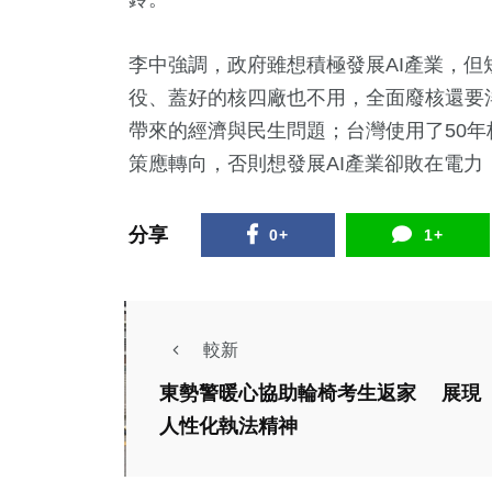
李中強調，政府雖想積極發展AI產業，
役、蓋好的核四廠也不用，全面廢核還要
帶來的經濟與民生問題；台灣使用了50
策應轉向，否則想發展AI產業卻敗在電力
分享
0+
1+
較新
東勢警暖心協助輪椅考生返家 展現
人性化執法精神
政治
財經及消費
社會
綜合