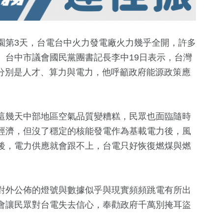
園第3天，台電台中火力發電廠火力幾乎全開，許多
。台中市議會國民黨團書記長李中19日表示，台灣
件分別是人才、算力與電力，他呼籲政府能源政策應
這幾天中部地區空氣品質變糟糕，民眾也面臨隨時
經濟，但沒了穩定的核能發電作為基載電力後，風
+
6693
+
112
+
646
+
5527
+
後，電力供應就會跟不上，台電只好恢復燃煤與燃
委選戰
綜合
演唱會
影視
健康及醫療
372
+
對外公佈的燈號與數據似乎與現實頻頻跳電有所出
705
+
3972
+
13288
會讓民眾對台電失去信心，奉勸政府千萬別掩耳盜
兩岸道教文化交
鐘獎
美食
旅遊
社會
流專區