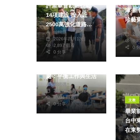
長輩
許淑華會勘信義鄉
庫 新竹縣建置「耆
14項建設 投入近
珍藝
2500萬強化道路與
鄭
料庫
編輯部
農業基礎
20
2026年四月13日
6,
2,897 觀看
社會
生活
0 
0 分享
新竹市勞工大學推休
閒遊憩等課程 勞工
處：平衡工作與生活
鄭銘德
2024年五月05日
8,031 觀看
文教
0 分享
畢業
台中
在東
張
區留