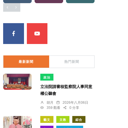
最新新聞
熱門新聞
政治
立法院請審核監察院人事同意
權公聽會
胡月
2026年八月06日
359 觀看
0 分享
藝文
文教
綜合