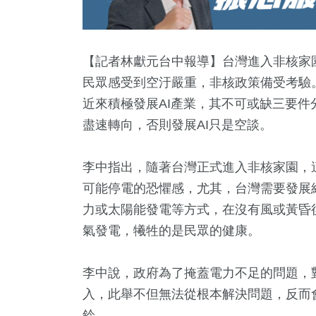
【記者林獻元台中報導】台灣進入非核家
民眾感受到空汙嚴重，非核政策備受考驗
近來積極發展AI產業，其不可或缺三要
盡速轉向，否則發展AI只是空談。
李中指出，隨著台灣正式進入非核家園，
可能停電的恐懼感，尤其，台灣需要發展
13
+
148
+
131
+
328
力或太陽能發電等方式，在沒有風或黃昏
活
2024總統大選
海峽論壇專區
2024立
氣發電，犧牲的是民眾的健康。
李中說，政府為了掩蓋電力不足的問題，
673
+
14
+
入，此舉不但無法從根本解決問題，反而
兩岸
2023金
鈴。