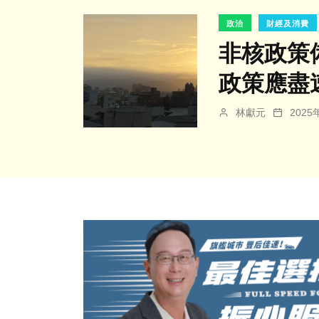
政治
財經及消費
非核政策
政策應盡
林獻元
202