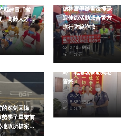
是生活知識大寶
德林宮舉辦書法揮毫
迎佳節活動派合警方
寶」高齡人才資
進行防範詐欺
銘德
24年八月22日
楊川欽
372 觀看
2026年二月09日
社會
生活
分享
2,495 觀看
綜合
1 分享
人生的最後1理路-善
終 北港暖警助獨老
善終
蘇榮泉
2024年四月21日
8,589 觀看
前的深刻回憶！
0 分享
東勢學子畢業前
勢地政所檔案展
皓傑
念