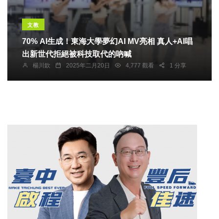
文教
70% AI生成！東海大學夢幻AI MV亮相 真人+AI唱
出新世代拒絕被科技取代的吶喊
楊川欽
2025年二月20日
4,777 觀看
1 分享