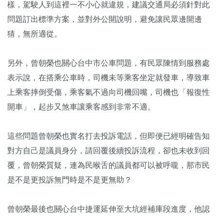
樣，駕駛人到這裡一不小心就違規，建議交通局必須針對此
問題訂出標準方案，並對外公開說明，避免讓民眾邊開邊
猜，無所適從。
另外，曾朝榮也關心台中市公車問題，有民眾陳情到服務處
表示說，在搭乘公車時，司機未等乘客坐定就發車，導致車
上乘客摔倒受傷，乘客氣不過向司機回嘴，司機也「報復性
開車」，起步又煞車讓乘客感到非常不適。
這些問題曾朝榮也實名打去投訴電話，但即便已經明確告知
對方自己是議員身分，請回覆後續投訴流程，卻也未收到回
覆，曾朝榮質疑，連為民喉舌的議員都可以被呼嚨，那市民
是不是更投訴無門時是不是更無助？
曾朝榮最後也關心台中捷運延伸至大坑經補庫段進度，他認