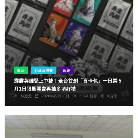
政治
財經及消費
旅遊
霹靂英雄登上中捷！全台首創「盲卡包」一日票 5
月1日限量開賣再抽多項好禮
林獻元
2026年四月28日
2,341 觀看
0 分享