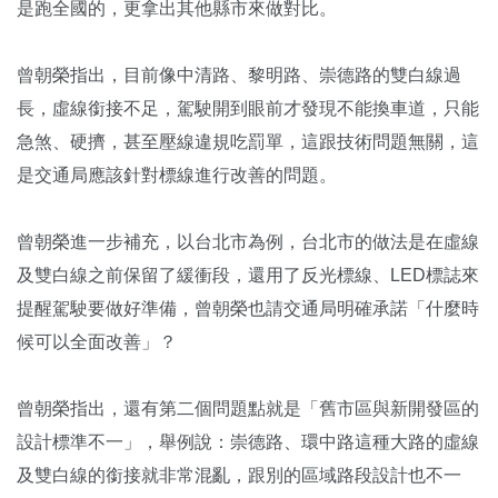
是跑全國的，更拿出其他縣市來做對比。
曾朝榮指出，目前像中清路、黎明路、崇德路的雙白線過
長，虛線銜接不足，駕駛開到眼前才發現不能換車道，只能
急煞、硬擠，甚至壓線違規吃罰單，這跟技術問題無關，這
是交通局應該針對標線進行改善的問題。
曾朝榮進一步補充，以台北市為例，台北市的做法是在虛線
及雙白線之前保留了緩衝段，還用了反光標線、LED標誌來
提醒駕駛要做好準備，曾朝榮也請交通局明確承諾「什麼時
候可以全面改善」？
曾朝榮指出，還有第二個問題點就是「舊市區與新開發區的
設計標準不一」，舉例說：崇德路、環中路這種大路的虛線
及雙白線的銜接就非常混亂，跟別的區域路段設計也不一