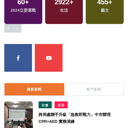
60
+
2922
+
455
+
2024立委選戰
生活
藝文
最新新聞
熱門新聞
社會
生活
跨局處聯手升級「急救即戰力」中市辦理
CPR+AED 實務演練