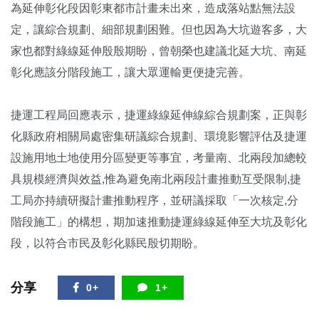
為延伸彰化段因彰東都市計畫未出來，造成落站點無法設
定，讓綜合規劃、細部規劃困難。但也因為大坑遊客多，大
家也都對綠線延伸殷殷期盼，曾朝榮也建議北延大坑、南延
彰化應該分階段施工，讓大眾運輸更便捷完善。
捷運工程局回應表示，捷運綠線延伸線綜合規劃案，正與彰
化縣政府相關局處密集研議綜合規劃、環境影響評估及捷運
設施用地土地使用分區變更等事宜，考量南、北兩段加總較
具規模經濟與效益,惟為避免南北兩段計畫推動互受限制,捷
工局亦持續研擬計畫推動程序，並研議採取「一次核定,分
階段施工」的構想，期加速推動捷運綠線延伸至大坑及彰化
段，以符合市民及彰化縣民殷切期盼。
分享
0+
1+