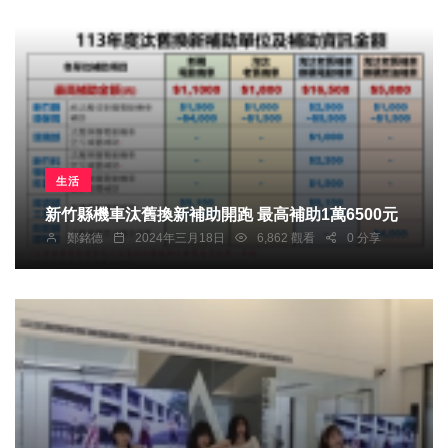
生活
新竹縣機車汰舊換新補助開跑 最高補助1萬6500元
鄭銘德
2024年三月18日
6,862 觀看
0 分享