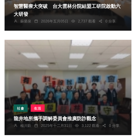
智慧醫療大突破 台大雲林分院結盟工研院啟動六
大研發
蘇榮泉
2026年五月05日
2,737 觀看
0 分享
社會
生活
龍井地所攜手調解委員會推廣防詐觀念
楊川欽
2025年十二月31日
3,122 觀看
0 分享