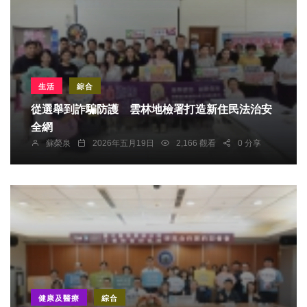
生活
綜合
從選舉到詐騙防護 雲林地檢署打造新住民法治安
全網
蘇榮泉
2026年五月19日
2,166 觀看
0 分享
健康及醫療
綜合