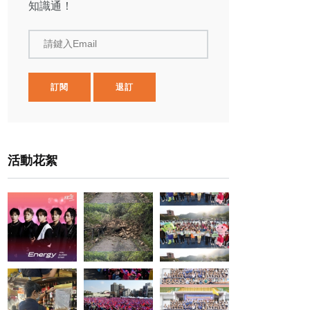
知識通！
請鍵入Email
訂閱
退訂
活動花絮