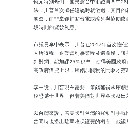
億元特別條例，國民黨台中市議員李中2
法，川普首次擔任總統時就做過，其目的
國會，而非拿錢補貼台電或編列與協助廠
段時間的貸款利息。
市議員李中表示，川普在2017年首次擔
人所得稅、企業營利事業稅及遺產稅，讓美
針對鋼、鋁加課25％稅率，使得美國政
高政府借貸上限，鋼鋁加關稅的鬧劇才落
5
+
7
+
4
+
138
+
27
+
教文化交
評論
演唱會
熱門
兩岸
李中說，川普現在需要一筆錢彌補國庫虧
稅恐嚇全世界，但若美國對世界各國祭出
+
227
+
33
+
以台灣來說，若美國對台灣的強勁對手韓國
教文化交
財經及消費
美食
普同時也提出駐軍收保護費的概念，他認