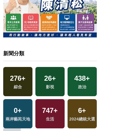
新聞分類
276
+
26
+
438
+
0
+
區
綜合
影視
政治
2023金鐘獎
0
+
747
+
6
+
308
+
兩岸藝苑天地
生活
2024總統大選
文教