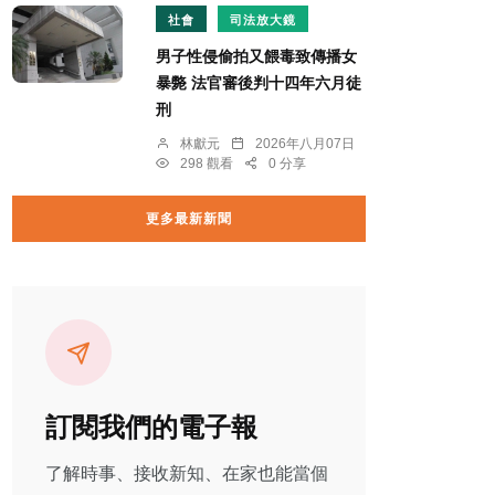
社會
司法放大鏡
男子性侵偷拍又餵毒致傳播女
暴斃 法官審後判十四年六月徒
刑
林獻元
2026年八月07日
298 觀看
0 分享
更多最新新聞
訂閱我們的電子報
了解時事、接收新知、在家也能當個