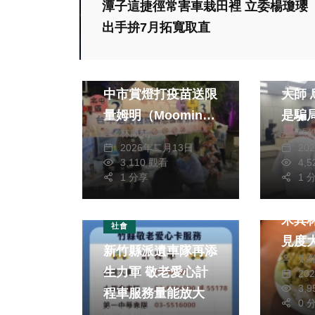
潭子這捷徑常害車栽田裡 立委楊瓊瓔
政治
生活
出手拚7月拓寬取直
健康及醫療
社會
2026中台灣燈會 台
詐團
中市賞燈打疫苗送限
大師 烏日警秒識破
量姆明（Moomin）
是騙
林獻元
張
提燈
2026年二月13日
20
3,110 觀看
4,
生活
1 分享
1 
新竹
米其林肯
社會
見度
新竹縣派遺車隊再添
鄭
生力軍 敬老愛心計
20
3,
程車服務量能放大
0 
鄭銘德