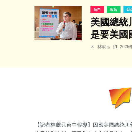
熱門
政治
財
美國總統
是要美國
林獻元
202
【記者林獻元台中報導】因應美國總統川普