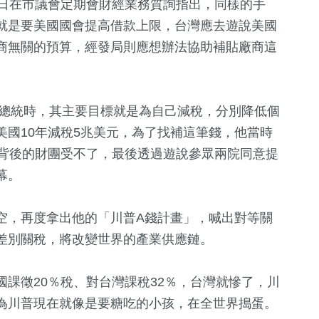
8日在市議會定期會財經業務質詢指出，同樣的手
就是要美國國會提高借款上限，台灣應去遊說美國
商無關的預算，經發局則應想辦法協助補貼廠商這
任總統時，其主要目標就是為自己減稅，分別降低個
國10年減稅5兆美元，為了找補這筆錢，他當時
府背後的財團受不了，最後透過遊說參眾兩院同意提
幕。
13
+
227
+
5
+
2024立委選戰
健康及醫療
海峽論壇專
空，再度拿出他的「川普A錢計畫」，喊出對等關
差別關稅，將改變世界的產業供應鏈。
4
+
76
+
187
+
課徵20％稅、對台灣課稅32％，台灣就慘了，川
綜藝
運動
旅遊
為川普現在就像是要糖吃的小孩，在全世界搗蛋。