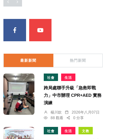
最新新聞
熱門新聞
社會
生活
跨局處聯手升級「急救即戰
力」中市辦理 CPR+AED 實務
演練
楊川欽
2026年八月07日
88 觀看
0 分享
社會
生活
文教