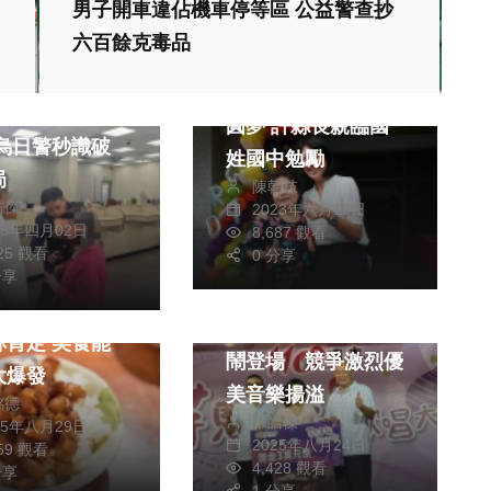
男子開車違佔機車停等區 公益警查抄
熱門
社會
六百餘克毒品
生活
健康及醫療
80歲阿嬤補校畢業
假冒檢警、股票
圓夢 許縣長親臨國
姓國中勉勵
局
陳朝枝
皓傑
2023年六月13日
25年四月02日
8,687 觀看
525 觀看
0 分享
美食
分享
財經及消費
藝文
縣21家料理獲
芋見幸福歌唱大賽熱
定 美食能
鬧登場 競爭激烈優
大爆發
美音樂揚溢
銘德
張皓傑
25年八月29日
2025年八月24日
959 觀看
4,428 觀看
分享
1 分享