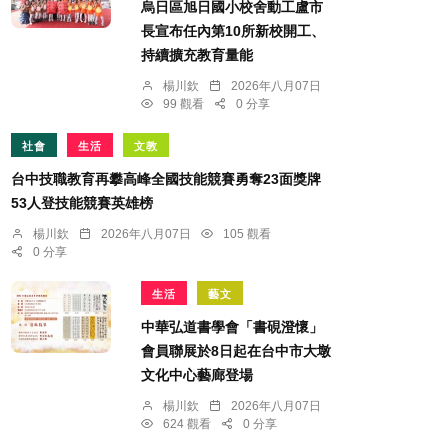
烏日區旭日國小校舍動工盧市
長宣布任內第10所新校開工、
持續擴充教育量能
楊川欽
2026年八月07日
99 觀看
0 分享
社會
生活
文教
台中技職教育再攀高峰全國技能競賽勇奪23面獎牌
53人登技能競賽英雄榜
楊川欽
2026年八月07日
105 觀看
0 分享
生活
藝文
中華弘道書學會「書硯澄懷」
會員聯展於8日起在台中市大墩
文化中心藝廊登場
楊川欽
2026年八月07日
624 觀看
0 分享