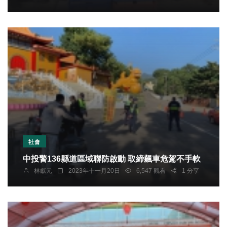
社會
中投警136縣道區域聯防啟動 取締飆車危駕不手軟
林獻元
2023年十一月20日
6,547 觀看
1 分享