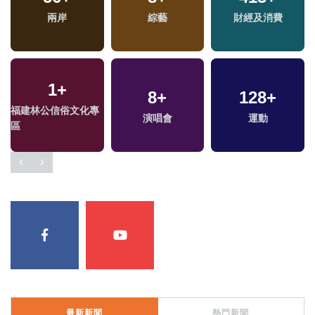
司法放大鏡
兩岸
綜藝
文教
兩岸藝苑天地
財經及消費
1
3
+
+
55
8
+
+
128
25
+
+
福建林公信俗文化專
兩岸佛教文化交流專
演唱會
美食
2024立委選戰
運動
區
區
最新新聞
熱門新聞