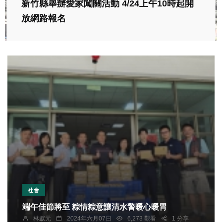
新竹縣舉辦愛家闖關活動 4/24上午10時起開
放網路報名
社會
端午佳節將至 粽情粽意讓清水警暖心暖胃
林獻元
2024年六月07日
6,273 觀看
1 分享