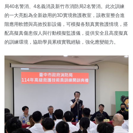
局40名警消、4名義消及新竹市消防局2名警消。此次訓練
的一大亮點為全新啟用的3D實境救護教室，該教室整合進
階應用軟體與高效投影設備，可模擬各類真實救護情境，搭
配高擬真傷患假人與行動模擬監護儀，提供安全且高度擬真
的訓練環境，協助學員累積實戰經驗，強化應變能力。