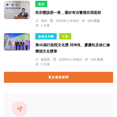
政治
吳宗憲說那一夜，還好有法警擋在我面前
胡月
2026年八月06日
504 觀看
1 分享
財經及消費
文教
第45屆行政院文化獎 邱坤良、廖慶松及徐仁修
獲頒文化獎章
劉奕廷
2026年八月06日
336 觀看
0 分享
更多最新新聞