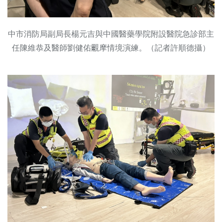
中市消防局副局長楊元吉與中國醫藥學院附設醫院急診部主
任陳維恭及醫師劉健佑覼摩情境演練。（記者許順德攝）