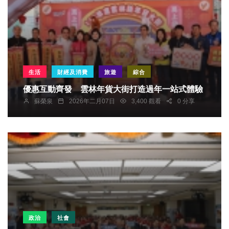
生活
財經及消費
旅遊
綜合
優惠互動齊發 雲林年貨大街打造過年一站式體驗
蘇榮泉
2026年二月07日
3,400 觀看
0 分享
政治
社會