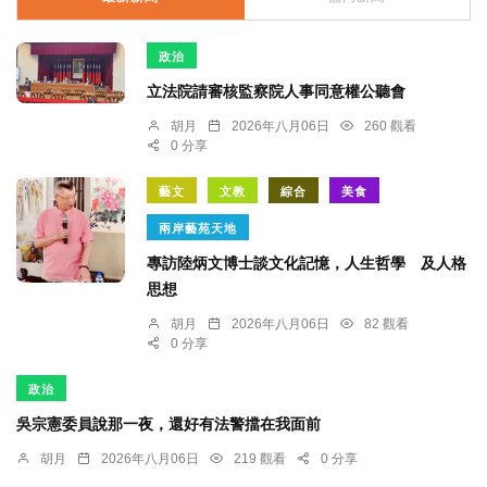
政治
立法院請審核監察院人事同意權公聽會
胡月
2026年八月06日
260 觀看
0 分享
藝文
文教
綜合
美食
兩岸藝苑天地
專訪陸炳文博士談文化記憶，人生哲學 及人格
思想
胡月
2026年八月06日
82 觀看
0 分享
政治
吳宗憲委員說那一夜，還好有法警擋在我面前
胡月
2026年八月06日
219 觀看
0 分享