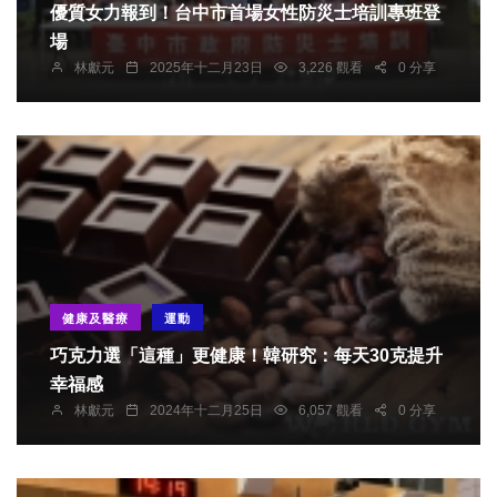
優質女力報到！台中市首場女性防災士培訓專班登
場
林獻元
2025年十二月23日
3,226 觀看
0 分享
健康及醫療
運動
巧克力選「這種」更健康！韓研究：每天30克提升
幸福感
林獻元
2024年十二月25日
6,057 觀看
0 分享