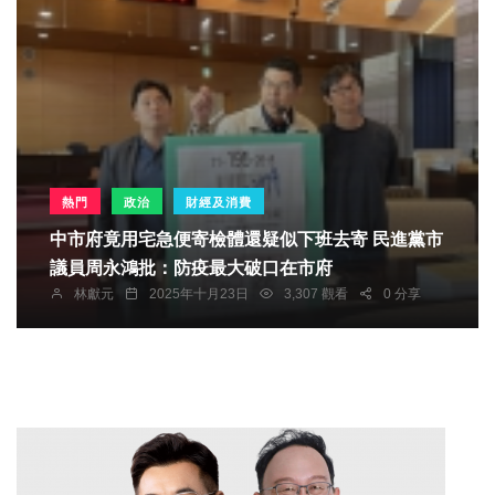
熱門
政治
財經及消費
中市府竟用宅急便寄檢體還疑似下班去寄 民進黨市
議員周永鴻批：防疫最大破口在市府
林獻元
2025年十月23日
3,307 觀看
0 分享