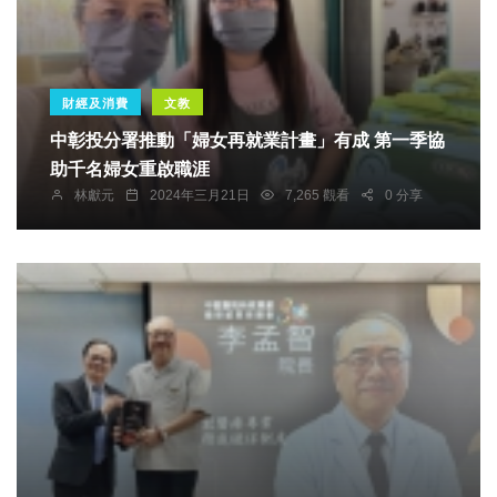
財經及消費
文教
中彰投分署推動「婦女再就業計畫」有成 第一季協
助千名婦女重啟職涯
林獻元
2024年三月21日
7,265 觀看
0 分享