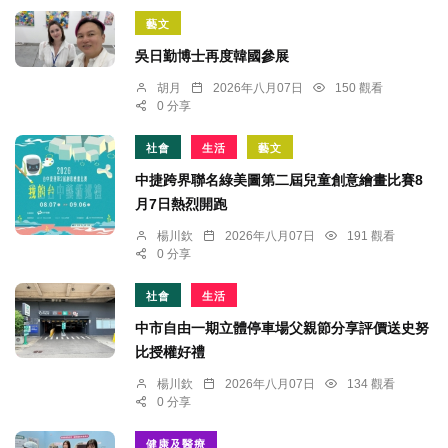
藝文
吳日勤博士再度韓國參展
胡月
2026年八月07日
150 觀看
0 分享
社會
生活
藝文
中捷跨界聯名綠美圖第二屆兒童創意繪畫比賽8
月7日熱烈開跑
楊川欽
2026年八月07日
191 觀看
0 分享
社會
生活
中市自由一期立體停車場父親節分享評價送史努
比授權好禮
楊川欽
2026年八月07日
134 觀看
0 分享
健康及醫療