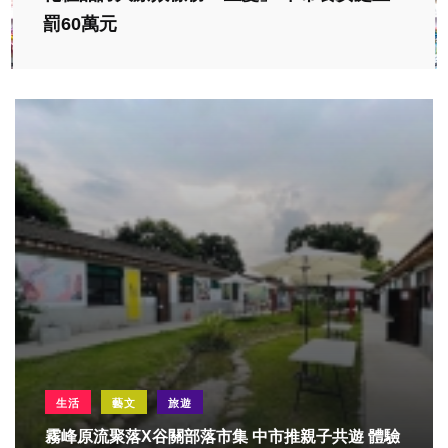
罰60萬元
生活
藝文
旅遊
霧峰原流聚落X谷關部落市集 中市推親子共遊 體驗