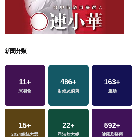
新聞分類
11
+
486
+
163
+
福
演唱會
財經及消費
運動
區
15
+
22
+
592
+
2024總統大選
司法放大鏡
健康及醫療