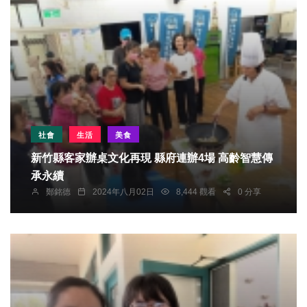
社會
生活
美食
新竹縣客家辦桌文化再現 縣府連辦4場 高齡智慧傳
承永續
鄭銘德
2024年八月02日
8,444 觀看
0 分享