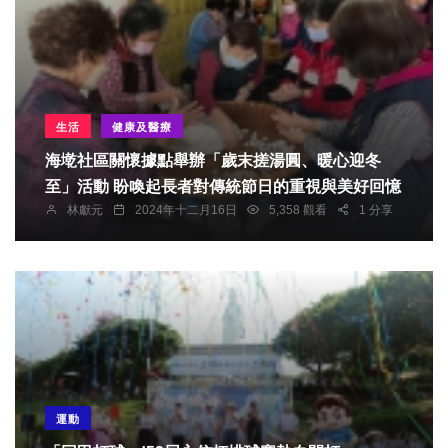
生活
健康及醫療
海墘社區關懷據點舉辦「歲末搓湯圓、暖心迎冬
至」活動 盼喚起長者對傳統節日的重視與美好回憶
林獻元
2024年十二月16日
5,358 觀看
1 分享
運動