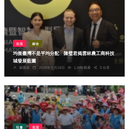
生活
綜合
均衡臺灣不是平均分配 陳璧君揭雲林農工商科技
城發展藍圖
蘇榮泉
2026年七月18日
1,449 觀看
0 分享
社會
生活