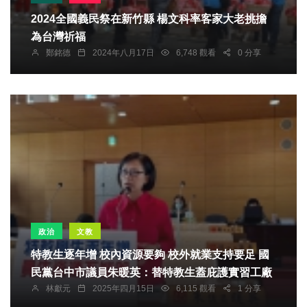
2024全國義民祭在新竹縣 楊文科率客家大老挑擔
為台灣祈福
鄭銘德
2024年八月17日
6,748 觀看
0 分享
政治
文教
特教生逐年增 校內資源要夠 校外就業支持要足 國
民黨台中市議員朱暖英：替特教生蓋庇護實習工廠
林獻元
2025年四月15日
6,115 觀看
1 分享