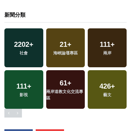
新聞分類
2202
+
21
+
111
+
兩
社會
海峽論壇專區
兩岸
區
61
+
111
+
426
+
兩岸道教文化交流專
影視
藝文
區