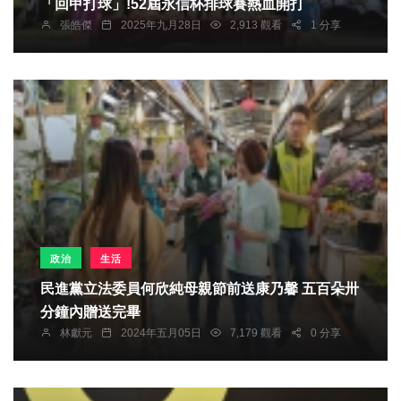
「回甲打球」!52屆永信杯排球賽熱血開打
張皓傑
2025年九月28日
2,913 觀看
1 分享
政治
生活
民進黨立法委員何欣純母親節前送康乃馨 五百朵卅
分鐘內贈送完畢
林獻元
2024年五月05日
7,179 觀看
0 分享