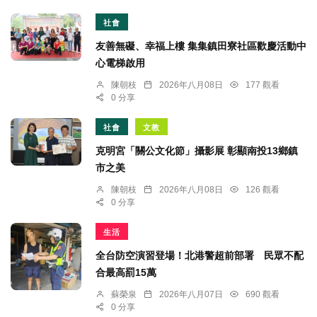
社會
友善無礙、幸福上樓 集集鎮田寮社區歡慶活動中
心電梯啟用
陳朝枝
2026年八月08日
177 觀看
0 分享
社會
文教
克明宮「關公文化節」攝影展 彰顯南投13鄉鎮
市之美
陳朝枝
2026年八月08日
126 觀看
0 分享
生活
全台防空演習登場！北港警超前部署 民眾不配
合最高罰15萬
蘇榮泉
2026年八月07日
690 觀看
0 分享