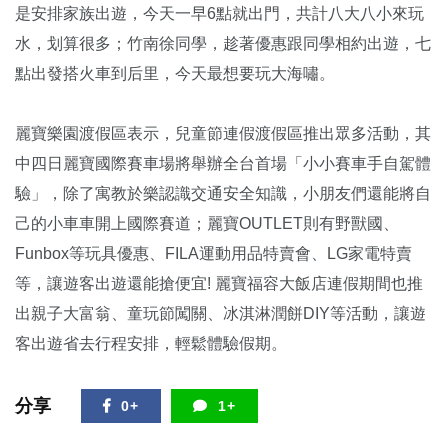
是安排家族出遊，今天一早6點就出門，共計八大八小來玩
水，划算很多；竹南徐同學，趁著優惠跟同學相約出遊，七
點出發搭火車到后里，今天最想要玩大海嘯。
麗寶樂園渡假區表示，兒童節連假渡假區推出眾多活動，其
中四日麗寶國際賽車場將舉辦全台首場「小小賽車手自駕體
驗」，除了寓教於樂認識交通安全知識，小朋友們還能將自
己的小車車開上國際賽道；麗寶OUTLET則有野獸國、
Funbox等玩具優惠、FILA運動用品特賣會、LG家電特賣
等，讓遊客出遊還能搶便宜! 麗寶福容大飯店連假期間也推
出親子大富翁、童玩節闖關、冰淇淋潤餅DIY等活動，讓遊
客出遊省去行程安排，輕鬆體驗假期。
分享
0+
1+