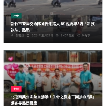
社會
新竹市警局交通隊通告用路人 6/1起再增3處「科技
執法」熱點
鄭銘德
2024年五月28日
8,407 觀看
0 分享
生活
北屯南興公園熱血湧動！生命之愛志工團捐血活動
獲各界熱烈響應