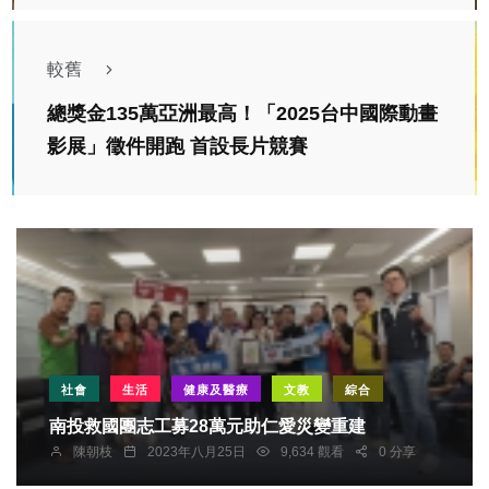
較舊
總獎金135萬亞洲最高！「2025台中國際動畫
影展」徵件開跑 首設長片競賽
社會
生活
健康及醫療
文教
綜合
南投救國團志工募28萬元助仁愛災變重建
陳朝枝
2023年八月25日
9,634 觀看
0 分享