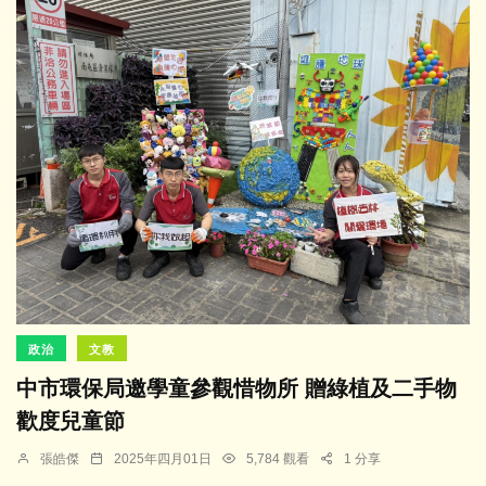
政治
文教
中市環保局邀學童參觀惜物所 贈綠植及二手物
歡度兒童節
張皓傑
2025年四月01日
5,784 觀看
1 分享