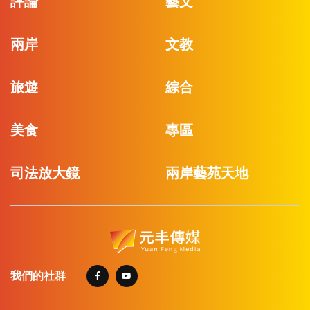
評論
藝文
兩岸
文教
旅遊
綜合
美食
專區
司法放大鏡
兩岸藝苑天地
我們的社群