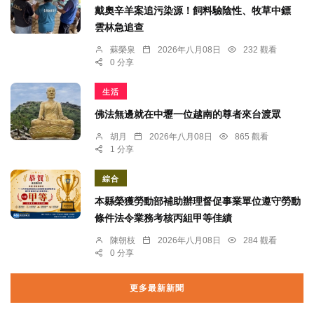
戴奧辛羊案追污染源！飼料驗陰性、牧草中鏢
雲林急追查
蘇榮泉
2026年八月08日
232 觀看
0 分享
生活
佛法無邊就在中壢一位越南的尊者來台渡眾
胡月
2026年八月08日
865 觀看
1 分享
綜合
本縣榮獲勞動部補助辦理督促事業單位遵守勞動
條件法令業務考核丙組甲等佳績
陳朝枝
2026年八月08日
284 觀看
0 分享
更多最新新聞