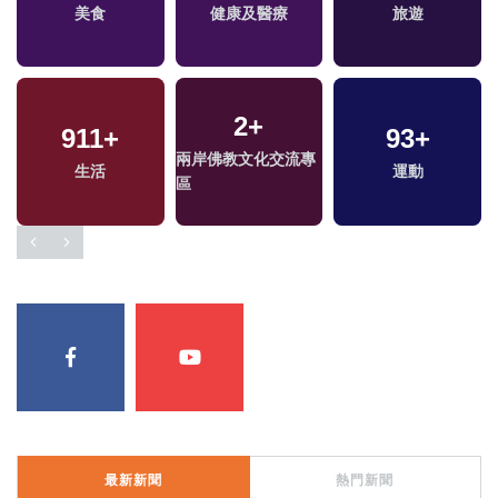
兩岸道教文化交流專
演唱會
美食
海峽論壇專區
健康及醫療
旅遊
區
2
+
385
911
+
+
5
+
93
8
+
+
兩岸佛教文化交流專
生活
綜合
綜藝
2024總統大選
運動
區
最新新聞
熱門新聞