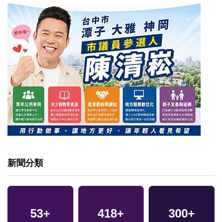
新聞分類
28
+
53
8
+
+
418
9
+
+
300
+