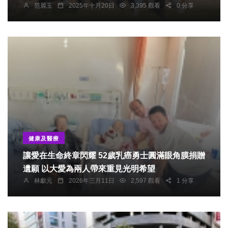
范麗玉
2025年十月20日
3,395 觀看
0 分享
健康及醫療
讓愛在生命終章閃耀 52歲乳癌勇士圓滿眼角膜捐贈
遺願 以大愛為兩人帶來重見光明希望
林獻元
2026年三月11日
2,597 觀看
1 分享