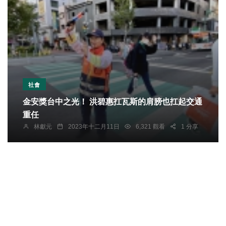
社會
金安獎台中之光！ 洪碧惠扛瓦斯的肩膀也扛起交通
重任
林獻元
2023年十二月11日
6,321 觀看
1 分享