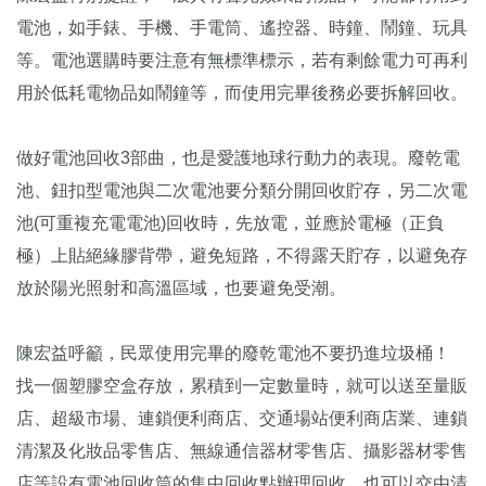
電池，如手錶、手機、手電筒、遙控器、時鐘、鬧鐘、玩具
等。電池選購時要注意有無標準標示，若有剩餘電力可再利
用於低耗電物品如鬧鐘等，而使用完畢後務必要拆解回收。
做好電池回收3部曲，也是愛護地球行動力的表現。廢乾電
池、鈕扣型電池與二次電池要分類分開回收貯存，另二次電
池(可重複充電電池)回收時，先放電，並應於電極（正負
極）上貼絕緣膠背帶，避免短路，不得露天貯存，以避免存
放於陽光照射和高溫區域，也要避免受潮。
陳宏益呼籲，民眾使用完畢的廢乾電池不要扔進垃圾桶！
找一個塑膠空盒存放，累積到一定數量時，就可以送至量販
店、超級市場、連鎖便利商店、交通場站便利商店業、連鎖
清潔及化妝品零售店、無線通信器材零售店、攝影器材零售
店等設有電池回收筒的集中回收點辦理回收，也可以交由清