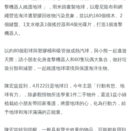
擊機器人維護地球 」，用米篩畫製地球，以廢尼龍布和網
繩營造海洋遭塑膠回收物污染意象，並以約160個積木、2
個鍵盤、1支水槍及1個搖控器和4個光碟片，打造1個進擊
機器人。
以約80個彩球與塑膠桶和吸管做成熱汽球，與小熊一起遨遊
天際；請小朋友化身進擊機器人和60隻玩偶大集合，做好垃
圾分類和減塑，一起維護地球環境與保護海洋生物。
陳宏益提到，4月22日是地球日，今年主題「行動有您、地
球有力」，除參觀惜物所送學童1件二手物外，還送1盆小綠
植栽給小朋友帶回家養護，將愛地球的心，化為行動力，給
予地球和海洋滿滿的正能量。
陳宏益特別提醒，一般具有聲光效果的物品，可能都有用到