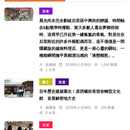
美食
晨光尚未完全劃破后里區中興街的靜謐、時間軸
在6點整準時撥動、當大多數人還在夢鄉徘徊
時、這裡早已升起第一縷氤氳的香氣、對居住在
后里附近的許多外籍配偶而言、這不僅僅是一間
隱藏版的越南料理店、更是一座心靈的驛站、一
種能瞬間撫平異鄉漂泊感的「液態鄉愁」。
吳建銘
2026年八月08日
1,044 觀看
1 分享
藝文
旅遊
百年歷史建築重生！原西螺街長宿舍轉型文化
館 首展解密地方史
蘇榮泉
2026年八月08日
249 觀看
0 分享
生活