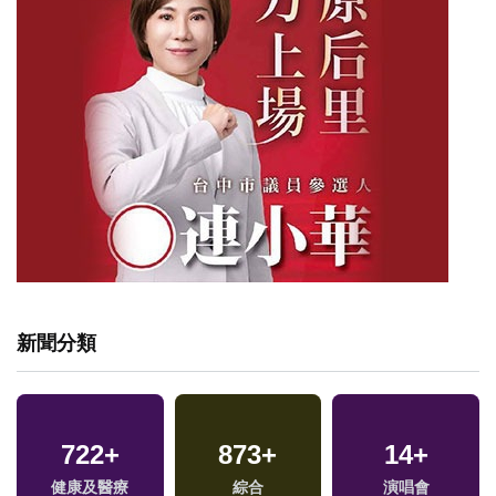
新聞分類
722
+
873
+
14
+
健康及醫療
綜合
演唱會