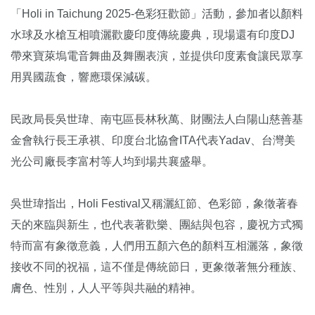
「Holi in Taichung 2025-色彩狂歡節」活動，參加者以顏料
水球及水槍互相噴灑歡慶印度傳統慶典，現場還有印度DJ
帶來寶萊塢電音舞曲及舞團表演，並提供印度素食讓民眾享
用異國蔬食，響應環保減碳。
民政局長吳世瑋、南屯區長林秋萬、財團法人白陽山慈善基
金會執行長王承祺、印度台北協會ITA代表Yadav、台灣美
光公司廠長李富村等人均到場共襄盛舉。
吳世瑋指出，Holi Festival又稱灑紅節、色彩節，象徵著春
天的來臨與新生，也代表著歡樂、團結與包容，慶祝方式獨
特而富有象徵意義，人們用五顏六色的顏料互相灑落，象徵
接收不同的祝福，這不僅是傳統節日，更象徵著無分種族、
膚色、性別，人人平等與共融的精神。