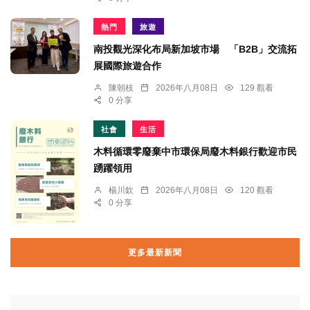
熱門
旅遊
南投觀光深化布局新加坡市場 「B2B」交流拓
展國際旅遊合作
陳朝枝
2026年八月08日
129 觀看
0 分享
社會
生活
木料循環零廢棄中市環保局廢木料銀行歡迎市民
踴躍領用
楊川欽
2026年八月08日
120 觀看
0 分享
更多最新新聞