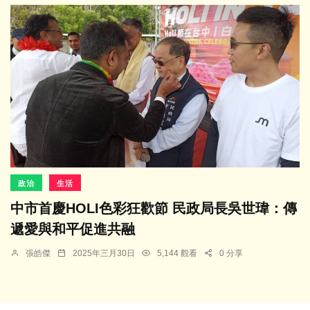
政治
生活
中市首慶HOLI色彩狂歡節 民政局長吳世瑋：傳
遞愛與和平促進共融
張皓傑
2025年三月30日
5,144 觀看
0 分享