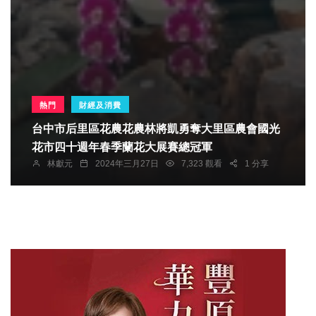
熱門
財經及消費
台中市后里區花農花農林將凱勇奪大里區農會國光
花市四十週年春季蘭花大展賽總冠軍
林獻元
2024年三月27日
7,323 觀看
1 分享