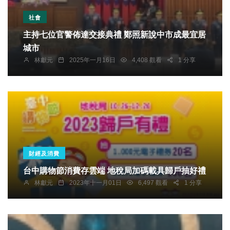
社會
主持七位官警佈達交接典禮 鄭照新說中市成最宜居
城市
林獻元
2025年一月16日
4,408 觀看
1 分享
財經及消費
台中購物節消費存雲端 地稅局加碼載具歸戶抽好禮
林獻元
2023年十一月01日
6,497 觀看
1 分享