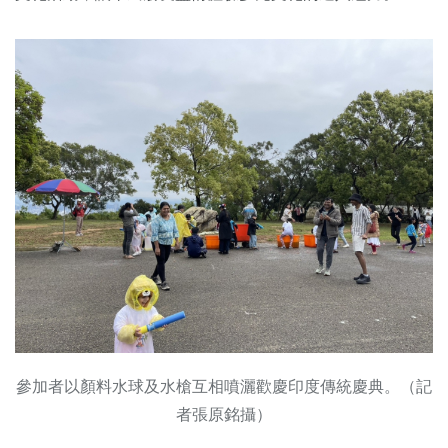
參加者以顏料水球及水槍互相噴灑歡慶印度傳統慶典。（記
者張原銘攝）