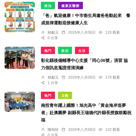
政治
健康及醫療
「爸」氣迎健康！中市衛生局邀爸爸動起來 養
成規律運動迎接健康人生
林獻元
2026年八月08日
120 觀看
0 分享
熱門
政治
生活
彰化縣後備輔導中心支援「同心36號」演習 協
力假訊息蒐證澄清演練
林獻元
2026年八月08日
170 觀看
1 分享
熱門
文教
南投青年躍上國際！旭光高中「黃金海岸造夢
者」赴澳圓夢 副縣長王瑞德代許縣長授旗鼓勵祝
福
陳朝枝
2026年八月08日
132 觀看
0 分享