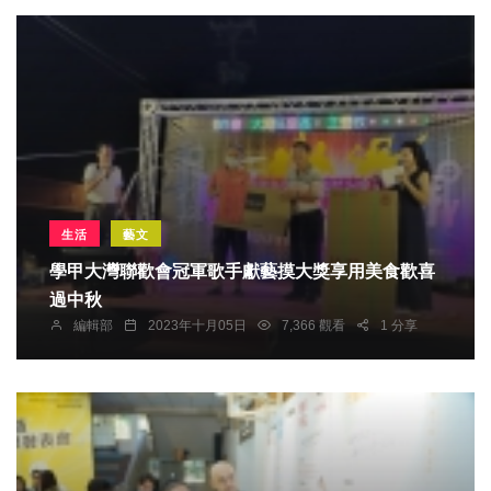
生活
藝文
學甲大灣聯歡會冠軍歌手獻藝摸大獎享用美食歡喜
過中秋
編輯部
2023年十月05日
7,366 觀看
1 分享