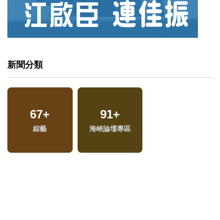
新聞分類
16
+
11071
+
471
+
福建林公信俗文化專
生活
兩岸
區
260
+
3383
+
2781
+
兩岸道教文化交流專
財經及消費
旅遊
區