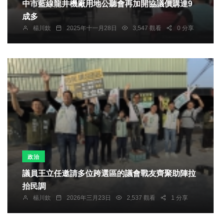
中市藍線龍井機廠用地公聽會再加開協議價購達9
成多
楊川欽
2025年十一月28日
3,547 觀看
0 分享
政治
議員王立任邀請多位跨選區的議會戰友齊聚助陣拉
抬民調
楊川欽
2026年三月23日
2,537 觀看
1 分享