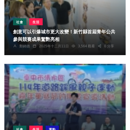
社會
生活
創意可以引爆城市更大改變！新竹縣首屆青年公共
參與競賽成果驚艷亮相
鄭銘德
2025年十二月11日
3,564 觀看
0 分享
社會
生活
運動