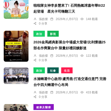
啦啦隊女神李多慧來了! 石岡熱氣球嘉年華8/22
起登場 星光卡司嗨翻三天
張皓傑
2026年八月07日
148 觀看
0 分享
政治
影視
2026金馬經典影展台中場盛大登場!比利懷德25
部名作齊聚台中 限量好禮回饋影迷
張皓傑
2026年八月07日
122 觀看
0 分享
政治
社會
生活
水湳轉運中心啟用!盧秀燕:打造交通任意門 完善
台中四大轉運中心布局
張皓傑
2026年八月07日
433 觀看
0 分享
健康及醫療