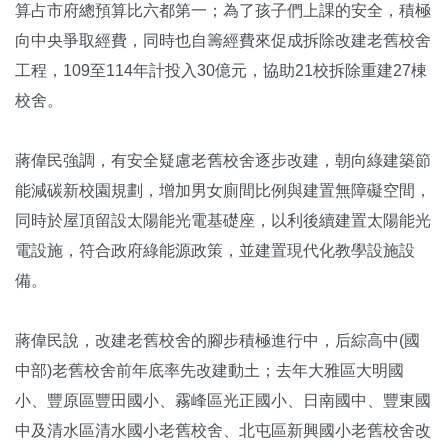
算占市府總預算比六都第一；為了孩子們上課的安全，積極
向中央爭取經費，同時也自籌經費來促成拆除改建老舊校舍
工程，109至114年計投入30億元，協助21校拆除重建27棟
校舍。
蔣偉民強調，有安全疑慮老舊校舍逐步改建，朝向綠建築節
能減碳新校園規劃，增加男女廁間比例與建置無障礙空間，
同時於屋頂留設太陽能光電基礎座，以利後續建置太陽能光
電設施，符合政府綠能源政策，並建置現代化教學設施設
備。
蔣偉民說，改建老舊校舍的腳步積極進行中，后綜高中(國
中部)老舊校舍前年底率先改建動土；去年大雅區大明國
小、豐原區豐田國小、霧峰區光正國小、日南國中、豐東國
中及清水區清水國小老舊校舍、北屯區新興國小老舊校舍改