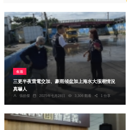
生活
三更半夜雷電交加、豪雨傾盆加上海水大漲潮情況
真嚇人
張皓傑
2025年七月28日
3,306 觀看
1 分享