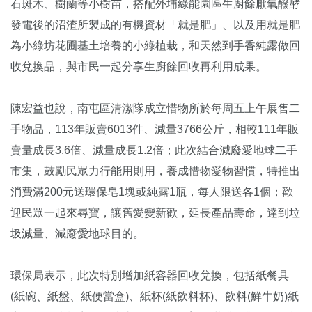
石斑木、樹蘭等小樹苗，搭配外埔綠能園區生廚餘厭氧醱酵
發電後的沼渣所製成的有機資材「就是肥」、以及用就是肥
為小綠坊花圃基土培養的小綠植栽，和天然到手香純露做回
收兌換品，與市民一起分享生廚餘回收再利用成果。
陳宏益也說，南屯區清潔隊成立惜物所於每周五上午展售二
手物品，113年販賣6013件、減量3766公斤，相較111年販
賣量成長3.6倍、減量成長1.2倍；此次結合減廢愛地球二手
市集，鼓勵民眾力行能用則用，養成惜物愛物習慣，特推出
消費滿200元送環保皂1塊或純露1瓶，每人限送各1個；歡
迎民眾一起來尋寶，讓舊愛變新歡，延長產品壽命，達到垃
圾減量、減廢愛地球目的。
環保局表示，此次特別增加紙容器回收兌換，包括紙餐具
(紙碗、紙盤、紙便當盒)、紙杯(紙飲料杯)、飲料(鮮牛奶)紙