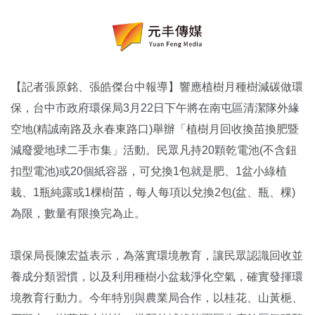
【記者張原銘、張皓傑台中報導】響應植樹月種樹減碳做環
保，台中市政府環保局3月22日下午將在南屯區清潔隊外緣
空地(精誠南路及永春東路口)舉辦「植樹月回收換苗換肥暨
減廢愛地球二手市集」活動。民眾凡持20顆乾電池(不含鈕
扣型電池)或20個紙容器，可兌換1包就是肥、1盆小綠植
栽、1瓶純露或1棵樹苗，每人每項以兌換2包(盆、瓶、棵)
為限，數量有限換完為止。
環保局長陳宏益表示，為落實環境教育，讓民眾認識回收並
養成分類習慣，以及利用種樹小盆栽淨化空氣，確實發揮環
境教育行動力。今年特別與農業局合作，以桂花、山黃梔、