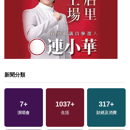
新聞分類
7
+
1037
+
317
+
演唱會
生活
財經及消費