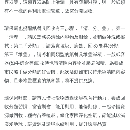
容器等，這類容器為防止滲漏，具有塑膠淋膜，與一般紙類
有不一樣的再利用處理管道，故需分開回收。
環保局也提醒紙餐具回收有三步驟，「清、分、疊」。第一
「清理」，請民眾務必清除內容物及廚餘，並稍做沖洗或擦
拭；第二「分類」，請落實垃圾、廚餘、回收(餐具)分類；
第三「堆疊」，請將相同類型的紙餐具堆疊減積，一般紙容
器(如牛奶盒等)回收時也請清除內容物並壓扁減積。為養成
市民隨手做分類的好習慣，此次活動如市民持未經清除內容
物、且未堆疊壓扁的紙容器，將不提供兌換。
環保局呼籲，請市民惜福愛物透過環境教育行動力，養成回
收分類習慣，當省則省、能用則用、能修則修，一起珍惜資
源做回收，種樹苗養植栽，綠化家園淨化空氣，節能減碳減
廢愛地球，讓資源及環境永續利用，提升環境品質。