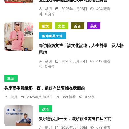
立法院請審核監察院人事同意權公聽會
胡月
2026年八月06日
494 觀看
0 分享
藝文
文教
綜合
美食
兩岸藝苑天地
專訪陸炳文博士談文化記憶，人生哲學 及人格
思想
胡月
2026年八月06日
419 觀看
0 分享
政治
吳宗憲委員說那一夜，還好有法警擋在我面前
胡月
2026年八月06日
359 觀看
0 分享
政治
吳宗憲說那一夜，還好有法警擋在我面前
胡月
2026年八月06日
678 觀看