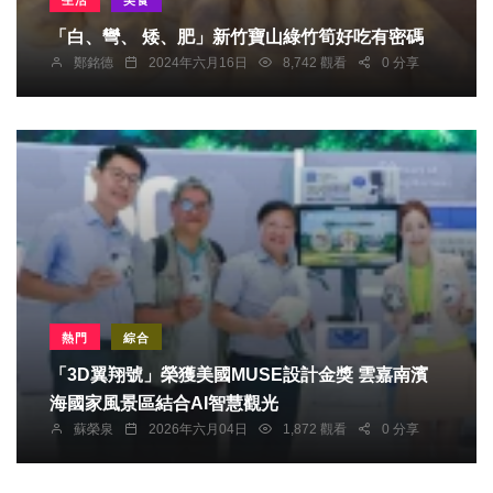
生活
美食
「白、彎、 矮、肥」新竹寶山綠竹筍好吃有密碼
鄭銘德
2024年六月16日
8,742 觀看
0 分享
熱門
綜合
「3D翼翔號」榮獲美國MUSE設計金獎 雲嘉南濱
海國家風景區結合AI智慧觀光
蘇榮泉
2026年六月04日
1,872 觀看
0 分享