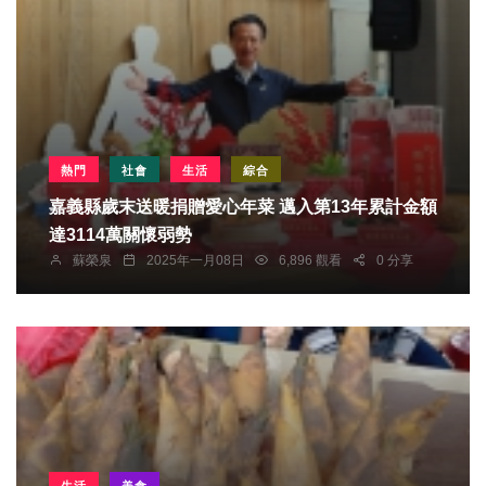
熱門
社會
生活
綜合
嘉義縣歲末送暖捐贈愛心年菜 邁入第13年累計金額
達3114萬關懷弱勢
蘇榮泉
2025年一月08日
6,896 觀看
0 分享