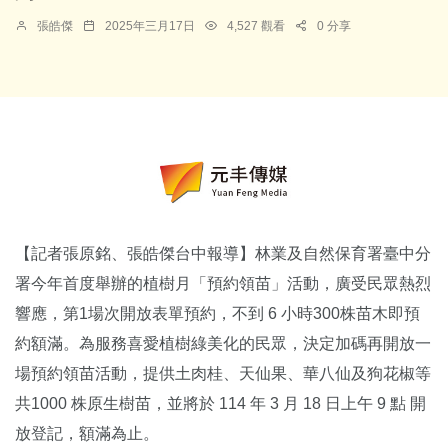
張皓傑
2025年三月17日
4,527 觀看
0 分享
【記者張原銘、張皓傑台中報導】林業及自然保育署臺中分
署今年首度舉辦的植樹月「預約領苗」活動，廣受民眾熱烈
響應，第1場次開放表單預約，不到 6 小時300株苗木即預
約額滿。為服務喜愛植樹綠美化的民眾，決定加碼再開放一
場預約領苗活動，提供土肉桂、天仙果、華八仙及狗花椒等
共1000 株原生樹苗，並將於 114 年 3 月 18 日上午 9 點 開
放登記，額滿為止。