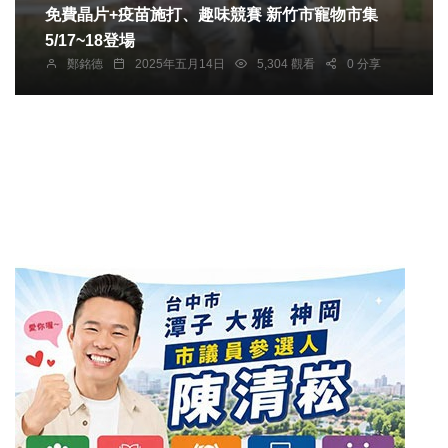
免費晶片+疫苗施打、趣味競賽 新竹市寵物市集
5/17~18登場
鄭銘德
2025年五月14日
5,304 觀看
0 分享