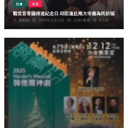
社會
生活
觀世音菩薩得道紀念日 邱臣遠赴兩大寺廟為民祈福
鄭銘德
2025年七月13日
3,682 觀看
0 分享