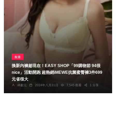
生活
換新內褲趁現在！EASY SHOP「99購物節 94很
nice」活動開跑 超熱銷iMEWE抗菌蜜臀褲3件699
元省很大
林獻元
2024年八月31日
7,545 觀看
1 分享