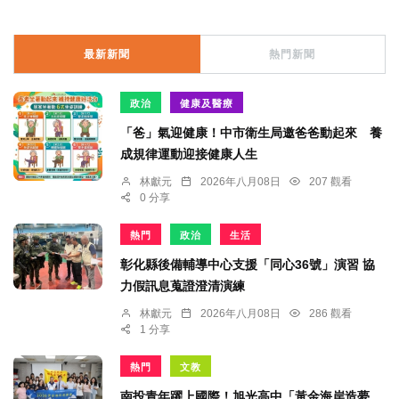
最新新聞
熱門新聞
政治
健康及醫療
「爸」氣迎健康！中市衛生局邀爸爸動起來 養
成規律運動迎接健康人生
林獻元
2026年八月08日
207 觀看
0 分享
熱門
政治
生活
彰化縣後備輔導中心支援「同心36號」演習 協
力假訊息蒐證澄清演練
林獻元
2026年八月08日
286 觀看
1 分享
熱門
文教
南投青年躍上國際！旭光高中「黃金海岸造夢