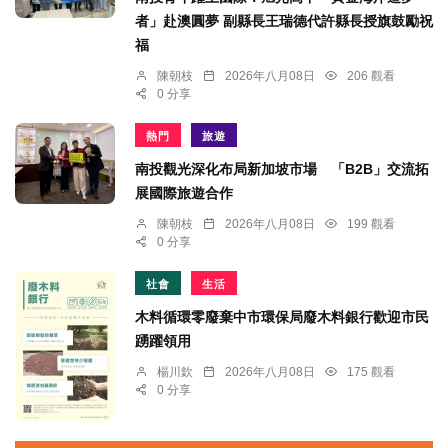
者」赴澳圓夢 副縣長王瑞德代許縣長授旗鼓勵祝
福
陳朝枝
2026年八月08日
206 觀看
0 分享
熱門
旅遊
南投觀光深化布局新加坡市場 「B2B」交流拓
展國際旅遊合作
陳朝枝
2026年八月08日
199 觀看
0 分享
社會
生活
木料循環零廢棄中市環保局廢木料銀行歡迎市民
踴躍領用
楊川欽
2026年八月08日
175 觀看
0 分享