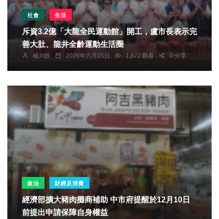
社會
生活
斥資3.2億「大龍全民運動館」開工，盧市長表示完
善大肚、龍井全齡運動生活圈
楊川欽
2026年六月05日
1,872 觀看
0 分享
政治
財經及消費
經濟部擴大豬肉攤商補助 中市府提醒於12月10日
前提出申請保障自身權益