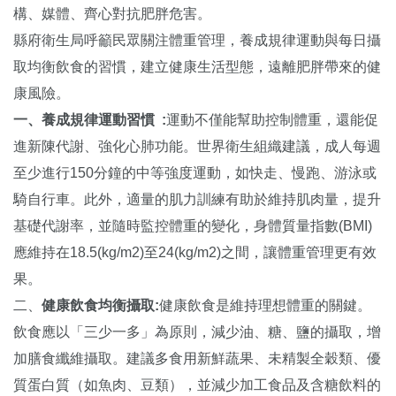
構、媒體、齊心對抗肥胖危害。
縣府衛生局呼籲民眾關注體重管理，養成規律運動與每日攝
取均衡飲食的習慣，建立健康生活型態，遠離肥胖帶來的健
康風險。
一、養成規律運動習慣
:
運動不僅能幫助控制體重，還能促
進新陳代謝、強化心肺功能。世界衛生組織建議，成人每週
至少進行150分鐘的中等強度運動，如快走、慢跑、游泳或
騎自行車。此外，適量的肌力訓練有助於維持肌肉量，提升
基礎代謝率，並隨時監控體重的變化，身體質量指數(BMI)
應維持在18.5(kg/m2)至24(kg/m2)之間，讓體重管理更有效
果。
二、
健康飲食均衡攝取
:
健康飲食是維持理想體重的關鍵。
飲食應以「三少一多」為原則，減少油、糖、鹽的攝取，增
加膳食纖維攝取。建議多食用新鮮蔬果、未精製全穀類、優
質蛋白質（如魚肉、豆類），並減少加工食品及含糖飲料的