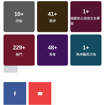
1
+
10
+
41
+
福建林公信俗文化專
評論
兩岸
區
229
+
48
+
1
+
熱門
美食
兩岸藝苑天地