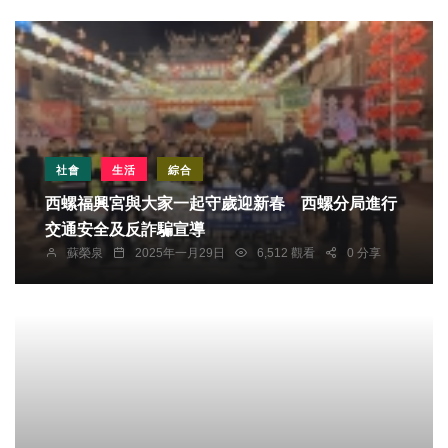
社會
生活
綜合
西螺福興宮與大家一起守歲迎新春 西螺分局進行
交通安全及反詐騙宣導
蘇榮泉
2025年一月29日
6,512 觀看
0 分享