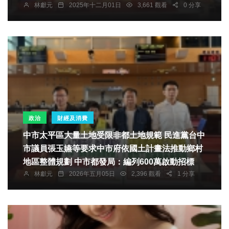
林獻元
2025年十二月01日
3,661 觀看
0 分享
政治
財經及消費
中市太平區大量土地受限非都土地規範 民進黨台中
市議員張玉嬿等要求中市府依國土計畫法推動鄉村
地區整體規劃 中市都發局：編列600萬啟動招標
林獻元
2026年五月05日
2,396 觀看
1 分享