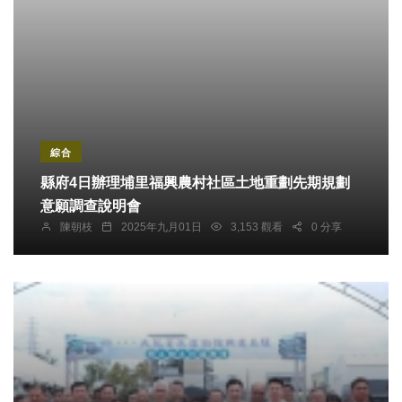
綜合
縣府4日辦理埔里福興農村社區土地重劃先期規劃
意願調查說明會
陳朝枝
2025年九月01日
3,153 觀看
0 分享