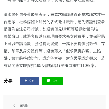
清水警分局長蔡慶星表示，民眾求職應透過正規求職求才平
台應徵，社群媒體上所見的各式徵才廣告，應先查證刊登者
是否為合法公司行號，如通篇僅見LINE等通訊軟體為唯一
聯繫窗口，或遇客服以各種理由要求先支付費用，並保證馬
上可以申請退款，務必提高警覺，千萬不要提供提款卡、存
摺、印章及身分證件等，避免落入「假求職真詐騙」之陷
阱，警方將持續防詐、識詐等宣導，建立民眾識詐觀念，若
有疑問應立即撥打165反詐騙專線諮詢或撥打110報案。
分享
0+
1+
較新