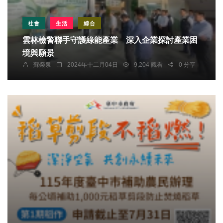
社會
生活
綜合
雲林檢警聯手守護綠能產業 深入企業探討產業困
境與願景
蘇榮泉
2024年十二月04日
9,204 觀看
0 分享