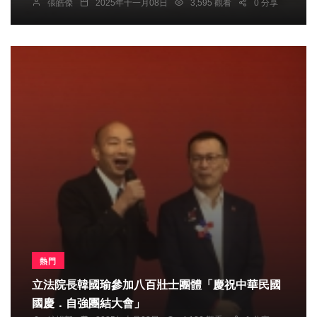
張皓傑
2025年十一月08日
3,595 觀看
0 分享
熱門
立法院長韓國瑜參加八百壯士團體「慶祝中華民國
國慶．自強團結大會」