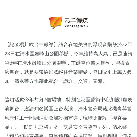
【記者楊川欽台中報導】結合在地美食的浮現音樂祭於22至
23日在清水區鰲峰山公園舉辦，今年維持高人氣，已是連續
第6年在清水熬峰山公園舉辦，主辦單位擴大規模，增設表
演舞台，就是要帶給民眾絕佳音樂體驗，每日吸引上萬人參
加，清水警方也藉此配合「識詐、交通」宣導。
這項活動今年共分7個場地，特別在港區藝術中心加設1處表
演舞台，邀請知名樂團上台表演，清水警分局藉此機會與警
察志也工一同到活動會場設攤宣導，現場除擺設「擬真毒
品」、「防詐九宮格」及「交通安全宣導單」外，清水警
「預防犯罪宣導團」更是積極向在場民眾，特別提醒「假投