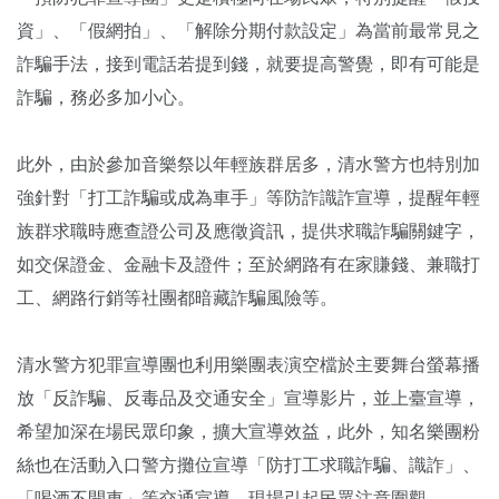
資」、「假網拍」、「解除分期付款設定」為當前最常見之
詐騙手法，接到電話若提到錢，就要提高警覺，即有可能是
詐騙，務必多加小心。
此外，由於參加音樂祭以年輕族群居多，清水警方也特別加
強針對「打工詐騙或成為車手」等防詐識詐宣導，提醒年輕
族群求職時應查證公司及應徵資訊，提供求職詐騙關鍵字，
如交保證金、金融卡及證件；至於網路有在家賺錢、兼職打
工、網路行銷等社團都暗藏詐騙風險等。
清水警方犯罪宣導團也利用樂團表演空檔於主要舞台螢幕播
放「反詐騙、反毒品及交通安全」宣導影片，並上臺宣導，
希望加深在場民眾印象，擴大宣導效益，此外，知名樂團粉
絲也在活動入口警方攤位宣導「防打工求職詐騙、識詐」、
「喝酒不開車」等交通宣導，現場引起民眾注意圍觀。