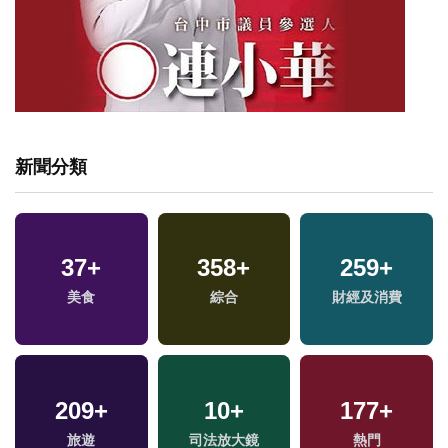
新聞分類
37
+
358
+
259
+
專
美食
綜合
財經及消費
209
+
10
+
177
+
旅遊
司法放大鏡
熱門