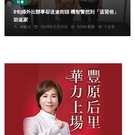
社會
8旬婦外出辦事卻迷途街頭 機智警想到「這習俗」
助返家
林獻元
2024年六月20日
6,989 觀看
1 分享