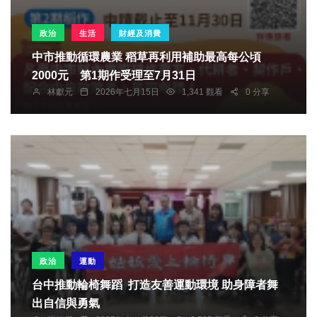
政治
生活
財經及消費
中市推動循環農業 稻草再利用補助最高每公頃
2000元 第1期作受理至7月31日
林獻元
2026年七月15日
1,341 觀看
0 分享
政治
運動
台中推動輪椅舞蹈 打造友善運動環境 助身障者舞
出自信與勇氣