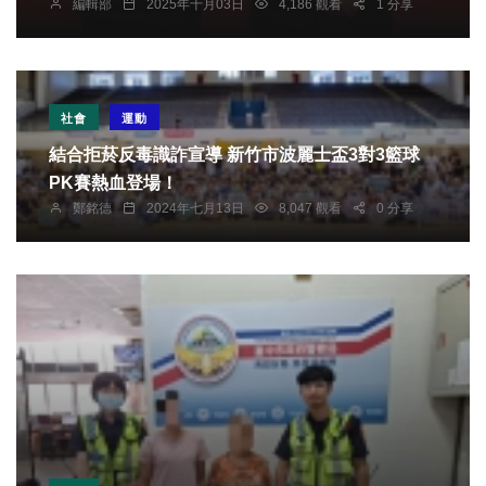
編輯部
2025年十月03日
4,186 觀看
1 分享
社會
運動
結合拒菸反毒識詐宣導 新竹市波麗士盃3對3籃球
PK賽熱血登場！
鄭銘德
2024年七月13日
8,047 觀看
0 分享