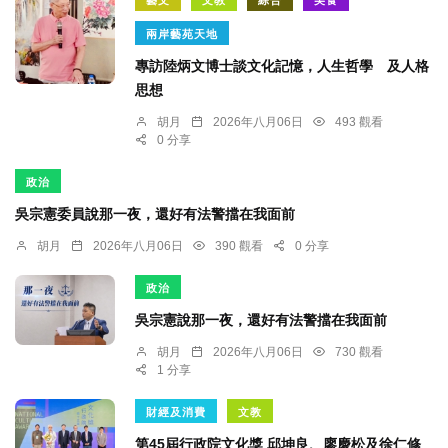
兩岸藝苑天地
專訪陸炳文博士談文化記憶，人生哲學 及人格
思想
胡月
2026年八月06日
493 觀看
0 分享
政治
吳宗憲委員說那一夜，還好有法警擋在我面前
胡月
2026年八月06日
390 觀看
0 分享
政治
吳宗憲說那一夜，還好有法警擋在我面前
胡月
2026年八月06日
730 觀看
1 分享
財經及消費
文教
第45屆行政院文化獎 邱坤良、廖慶松及徐仁修