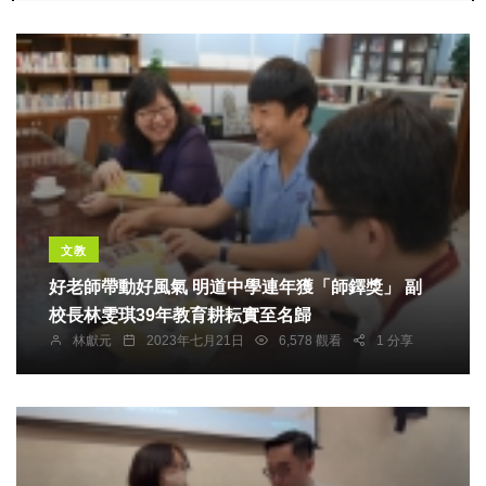
文教
好老師帶動好風氣 明道中學連年獲「師鐸獎」 副
校長林雯琪39年教育耕耘實至名歸
林獻元
2023年七月21日
6,578 觀看
1 分享