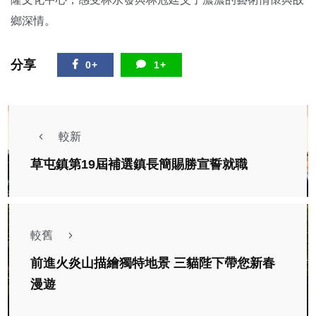
鄉深情。
分享
0+
1+
較新
草屯鎮第19屆補選鎮長簡賜勝宣誓就職
較舊
前進火炎山描繪獨特地景 三貓陛下帶您新春
漫遊