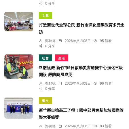
0 分享
文教
打造新世代全球公民 新竹市深化國際教育多元出
訪
鄭銘德
2026年八月08日
95 觀看
0 分享
社會
生活
料敵從嚴 新竹市9日啟動災害應變中心強化三級
開設 嚴防颱風成災
鄭銘德
2026年八月08日
96 觀看
0 分享
藝文
新竹縣自強高工了得！國中部勇奪新加坡國際管
樂大賽銀獎
鄭銘德
2026年八月08日
83 觀看