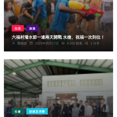
生活
旅遊
六福村潑水節一連兩天開戰 水槍、祝福一次到位！
鄭銘德
2025年四月17日
6,555 觀看
1 分享
社會
財經及消費