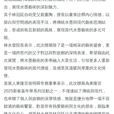
合，展現水墨藝術的深刻魅力。
其子林冠廷自幼受父親薰陶，擅長以畫筆詮釋內心情感，以
留白與空間感的表現手法，將傳統水墨與現代藝術思潮結
合，形成前衛且新穎的風格，展現當代水墨藝術的多元可
能。
林永發院長表示，此次聯展除了是一場精采的藝術盛會，更
是一場跨世代的父子對話與對故鄉的深情表達。希望藉由此
次展覽，將水墨藝術的美學融入大眾生活，引領更多人重新
發現水墨藝術的當代價值，並感受其溫暖與厚重的文化情
懷。
策展人東隆宮侯明舜常務董事表示，此次聯展為東隆宮
2025新春嘉年華系列活動之一，不僅連結了傳統與現代，
也串聯了個人與故鄉的深厚情感，無疑是鹽分地帶一場不容
錯過的藝術饗宴。歡迎所有熱愛藝術與文化的朋友，親臨東
隆文化中心，感受林永發與林冠廷父子濃濃的藝術情懷與故