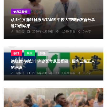
健康及醫療
頑固性疼痛終極療法TAME 中醫大市醫病友會分享
逾70例成果
張皓傑
2026年七月30日
1,040 觀看
0 分享
熱門
政治
評論
總統​賴清德訪非洲史瓦帝尼國受阻，國內三黨五人
的評論
編輯部
2026年四月24日
3,409 觀看
0 分享