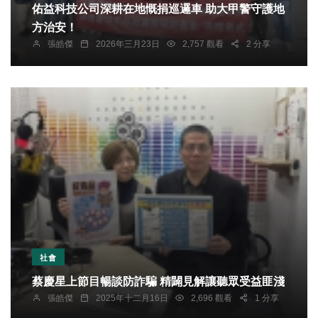
佑益科技公司深耕在地慨捐巡邏車 助大甲警守護地
方治安！
張皓傑
2026年三月23日
2,757 觀看
2 分享
社會
蔡慶星上節目暢談防詐騙 精闢見解讓聽眾受益匪淺
張皓傑
2025年十二月16日
2,696 觀看
1 分享