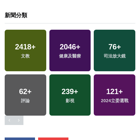
新聞分類
9
+
141
+
2418
1471
+
+
2046
+
76
+
福建林公信俗文化專
兩岸道教文化交流專
文教
旅遊
健康及醫療
司法放大鏡
區
區
2477
62
+
+
239
35
+
+
4922
121
+
+
評論
綜合
影視
綜藝
2024立委選戰
社會