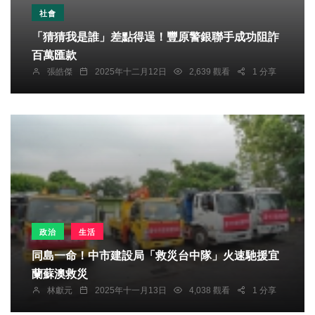
社會
「猜猜我是誰」差點得逞！豐原警銀聯手成功阻詐
百萬匯款
張皓傑
2025年十二月12日
2,639 觀看
1 分享
政治
生活
同島一命！中市建設局「救災台中隊」火速馳援宜
蘭蘇澳救災
林獻元
2025年十一月13日
4,038 觀看
1 分享