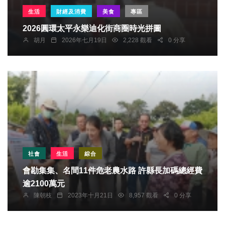
生活
財經及消費
美食
專區
​2026圓環太平永樂迪化街商圈時光拼圖
胡月
2026年七月19日
2,228 觀看
0 分享
社會
生活
綜合
會勘集集、名間11件危老農水路 許縣長加碼總經費
逾2100萬元
陳朝枝
2023年十月21日
8,957 觀看
0 分享