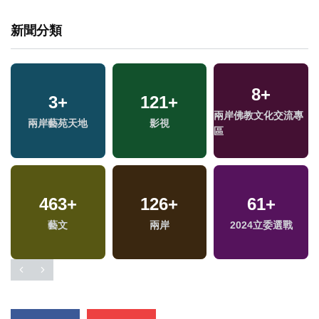
新聞分類
8
+
3
+
121
+
兩岸佛教文化交流專
兩岸藝苑天地
影視
區
463
+
126
+
61
+
專
藝文
兩岸
2024立委選戰