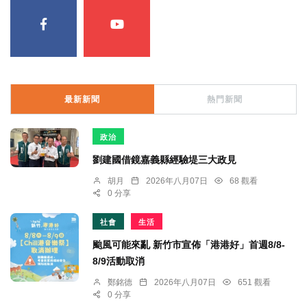
最新新聞
熱門新聞
政治
劉建國借鏡嘉義縣經驗堤三大政見
胡月
2026年八月07日
68 觀看
0 分享
社會
生活
颱風可能來亂 新竹市宣佈「港港好」首週8/8-
8/9活動取消
鄭銘德
2026年八月07日
651 觀看
0 分享