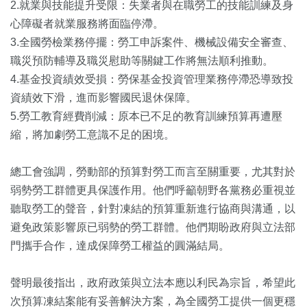
2.就業與技能提升受限：失業者與在職勞工的技能訓練及身
心障礙者就業服務將面臨停滯。
3.全國勞檢業務停擺：勞工申訴案件、機械設備安全審查、
職災預防輔導及職災慰助等關鍵工作將無法順利推動。
4.基金投資績效受損：勞保基金投資管理業務停滯恐導致投
資績效下滑，進而影響國民退休保障。
5.勞工教育經費削減：原本已不足的教育訓練預算再遭壓
縮，將加劇勞工意識不足的困境。
總工會強調，勞動部的預算對勞工而言至關重要，尤其對於
弱勢勞工群體更具保護作用。他們呼籲朝野各黨務必重視並
聽取勞工的聲音，針對凍結的預算重新進行協商與溝通，以
避免政策影響原已弱勢的勞工群體。他們期盼政府與立法部
門攜手合作，達成保障勞工權益的圓滿結局。
聲明最後指出，政府政策與立法本應以利民為宗旨，希望此
次預算凍結案能有妥善解決方案，為全國勞工提供一個更穩