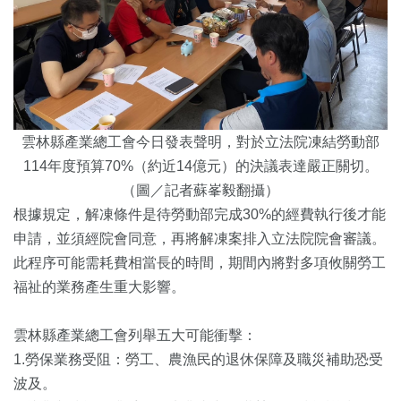
雲林縣產業總工會今日發表聲明，對於立法院凍結勞動部
114年度預算70%（約近14億元）的決議表達嚴正關切。
（圖／記者蘇峯毅翻攝）
根據規定，解凍條件是待勞動部完成30%的經費執行後才能
申請，並須經院會同意，再將解凍案排入立法院院會審議。
此程序可能需耗費相當長的時間，期間內將對多項攸關勞工
福祉的業務產生重大影響。
雲林縣產業總工會列舉五大可能衝擊：
1.勞保業務受阻：勞工、農漁民的退休保障及職災補助恐受
波及。