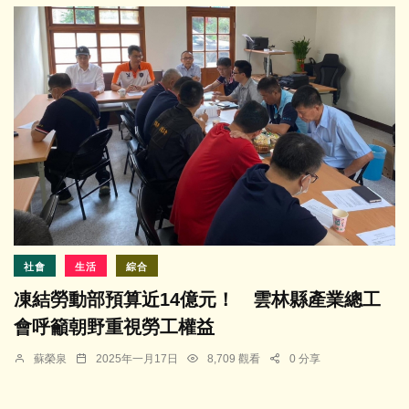
社會
生活
綜合
凍結勞動部預算近14億元！ 雲林縣產業總工
會呼籲朝野重視勞工權益
蘇榮泉
2025年一月17日
8,709 觀看
0 分享