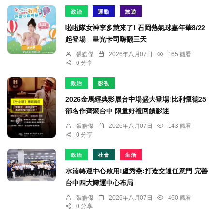
政治
運動
旅遊
啦啦隊女神李多慧來了! 石岡熱氣球嘉年華8/22
起登場 星光卡司嗨翻三天
張皓傑
2026年八月07日
165 觀看
0 分享
政治
影視
2026金馬經典影展台中場盛大登場!比利懷德25
部名作齊聚台中 限量好禮回饋影迷
張皓傑
2026年八月07日
143 觀看
0 分享
政治
社會
生活
水湳轉運中心啟用!盧秀燕:打造交通任意門 完善
台中四大轉運中心布局
張皓傑
2026年八月07日
460 觀看
0 分享