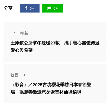
分享
0+
0+
較新
土庫鎮公所寒冬送暖23載 攜手善心團體傳遞
愛心與希望
較舊
（影音）／2025古坑櫻花季勝日本春節登
場 張麗善邀邀您探索雲林仙境秘境