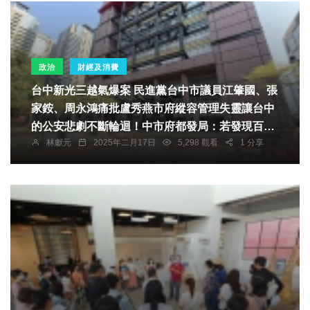
政治
財經及消費
台中新光三越氣爆案 民進黨台中市議員江肇國、張
家銨、周永鴻痛批盧秀燕市府縱容管理失靈讓台中
的公安悲劇不斷輪迴！中市府都發局：若發現百貨
林獻元
2025年二月17日
5,298 觀看
1 分享
商場疑似違規裝修 民眾檢舉屬實必開罰