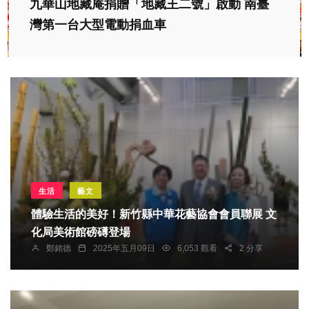
九華山地藏庵捐贈「地藏王二號」啟動 南臺
灣第一台大型電動捐血車
生活
藝文
體驗生活的美好！新竹縣中華花藝協會會員聯展 文
化局美術館磅礡登場
鄭銘德
2025年五月09日
6,053 觀看
2 分享