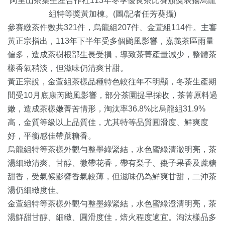
阿里山茶葉生產合作社113年冬季優良茶比賽頒獎表揚烏龍
組特等獎黃加棟。(圖/記者任芳葵攝)
參賽繳茶件數共321件，烏龍組207件、金萱組114件。主審
黃正宗指出，113年下半年受多個颱風影響，嘉義茶區雨量
偏多，造成茶樹根部生長受損，導致茶菁產量減少，整體茶
樣香氣稍淡，但滋味仍清爽甘甜。
黃正宗說，金萱組茶樣品種特色較往年不明顯，冬茶生產期
間受10月底康芮颱風影響，部分茶園提早採收，茶菁原料過
嫩，造成茶樣嫩菁苦情形，淘汰率36.8%比烏龍組31.9%
高，金質等級以上品質佳，尤其特等品質圓滑度、鮮爽度
好，平衡感佳帶蔗糖香。
烏龍組特等茶樣外觀勻整墨綠緊結，水色蜜綠清澈明亮，茶
湯細緻清爽、甘醇、微帶花香，帶有梨子、棗子果香及蔗糖
甜香，受氣候影響香氣較薄，但滋味仍為鮮爽甘甜，二沖茶
湯仍細緻度佳。
金萱組特等茶樣外觀勻整墨綠緊結，水色蜜綠澄清明亮，茶
湯鮮甜甘醇、細緻、圓滑度佳，焙火程度適宜。淘汰樣品多