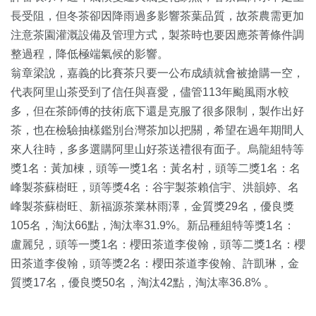
長受阻，但冬茶卻因降雨過多影響茶葉品質，故茶農需更加
注意茶園灌溉設備及管理方式，製茶時也要因應茶菁條件調
整過程，降低極端氣候的影響。
翁章梁說，嘉義的比賽茶只要一公布成績就會被搶購一空，
代表阿里山茶受到了信任與喜愛，儘管113年颱風雨水較
多，但在茶師傅的技術底下還是克服了很多限制，製作出好
茶，也在檢驗抽樣鑑別台灣茶加以把關，希望在過年期間人
來人往時，多多選購阿里山好茶送禮很有面子。烏龍組特等
獎1名：黃加棟，頭等一獎1名：黃名村，頭等二獎1名：名
峰製茶蘇樹旺，頭等獎4名：谷宇製茶賴信宇、洪韻婷、名
峰製茶蘇樹旺、新福源茶業林雨澤，金質獎29名，優良獎
105名，淘汰66點，淘汰率31.9%。新品種組特等獎1名：
盧麗兒，頭等一獎1名：櫻田茶道李俊翰，頭等二獎1名：櫻
田茶道李俊翰，頭等獎2名：櫻田茶道李俊翰、許凱琳，金
質獎17名，優良獎50名，淘汰42點，淘汰率36.8% 。