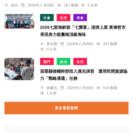
胡月
2026年八月09日
167 觀看
0 分享
社會
生活
美食
2026七股海鮮節「七寶宴」澎湃上菜 黃偉哲市
長現身力挺臺南頂級海味
黃永豐
2026年八月09日
337 觀看
0 分享
熱門
政治
生活
苗栗縣後輔幹部投入漢光演習 運用民間資源協
力「戰略溝通」任務
林獻元
2026年八月09日
516 觀看
1 分享
更多最新新聞