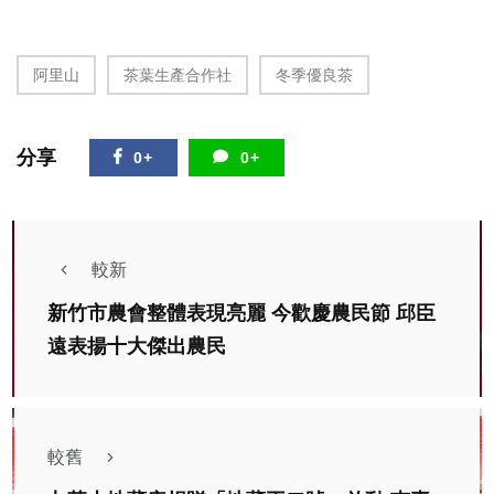
阿里山
茶葉生產合作社
冬季優良茶
分享
0+
0+
較新
新竹市農會整體表現亮麗 今歡慶農民節 邱臣
遠表揚十大傑出農民
較舊