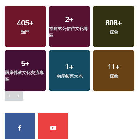
2
+
405
+
808
+
福建林公信俗文化專
熱門
綜合
區
5
+
1
+
11
+
兩岸佛教文化交流專
兩岸藝苑天地
綜藝
區