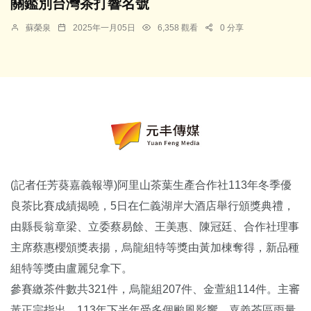
關鑑別台灣茶打響名號
蘇榮泉
2025年一月05日
6,358 觀看
0 分享
(記者任芳葵嘉義報導)阿里山茶葉生產合作社113年冬季優
良茶比賽成績揭曉，5日在仁義湖岸大酒店舉行頒獎典禮，
由縣長翁章梁、立委蔡易餘、王美惠、陳冠廷、合作社理事
主席蔡惠櫻頒獎表揚，烏龍組特等獎由黃加棟奪得，新品種
組特等獎由盧麗兒拿下。
參賽繳茶件數共321件，烏龍組207件、金萱組114件。主審
黃正宗指出，113年下半年受多個颱風影響，嘉義茶區雨量