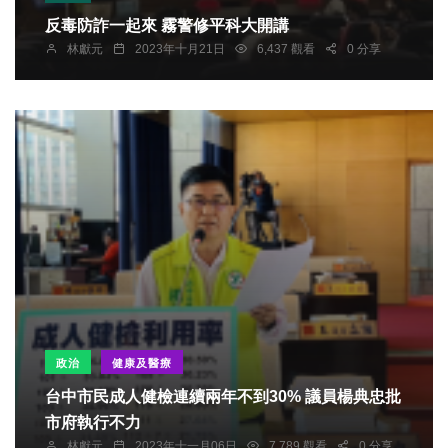
反毒防詐一起來 霧警修平科大開講
林獻元
2023年十月21日
6,437 觀看
0 分享
政治
健康及醫療
台中市民成人健檢連續兩年不到30% 議員楊典忠批
市府執行不力
林獻元
2023年十一月06日
7,789 觀看
0 分享