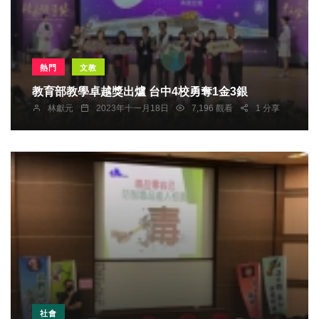
熱門
文教
教育部教學卓越獎出爐 台中4校勇奪1金3銀
林獻元
2023年十一月18日
7,196 觀看
1 分享
社會