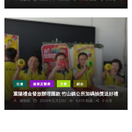
社會
健康及醫療
文教
綜合
重陽禮金發放辦理匯款 竹山鎮公所加碼抽獎送好禮
陳朝枝
2024年五月23日
9,470 觀看
0 分享