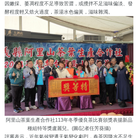
因嫩採、萎凋程度不足導致苦澀，或攪拌不足滋味偏淡、發
酵程度輕又焙火過度，茶湯水色偏黃，滋味雜濁。
阿里山茶葉生產合作社113年冬季優良茶比賽頒獎表揚新品
種組特等獎盧麗兒。(圖/記者任芳葵攝)
評審表示，近年氣候變遷天氣變化劇烈，春茶因降水不足生