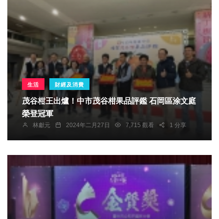
生活
財經及消費
茂谷柑王出爐！中市茂谷柑果品評鑑 石岡區涂文庭
榮登冠軍
林獻元
2024年二月27日
7,715 觀看
1 分享