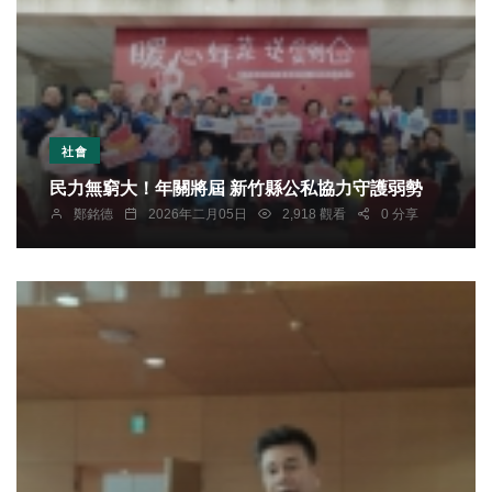
社會
民力無窮大！年關將屆 新竹縣公私協力守護弱勢
鄭銘德
2026年二月05日
2,918 觀看
0 分享