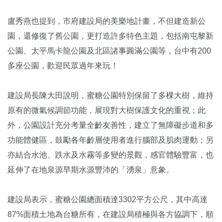
盧秀燕也提到，市府建設局的美樂地計畫，不但建造新公
園，還修復了舊公園，更打造許多特色主題，包括南屯黎新
公園、太平馬卡龍公園及北區諸事圓滿公園等，台中有200
多座公園，歡迎民眾過年來玩！
建設局長陳大田說明，蜜糖公園特別保留了多棵大樹，維持
原有的微氣候調節功能，展現對大樹保護文化的重視；此
外，公園設計充分考量全齡友善性，建立了無障礙步道和多
功能體健區，鼓勵各年齡層使用者進行腦部及肌肉運動；另
亦結合水池、跌水及水霧等多變的景觀，感官體驗豐富，也
延伸了在地泉源早期水源豐沛的「湧泉」意象。
建設局表示，蜜糖公園總面積達3302平方公尺，其中高達
87%面積土地為台糖所有，在建設局積極與各方協調下，順