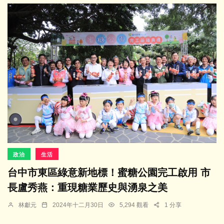
政治
生活
台中市東區綠意新地標！蜜糖公園完工啟用 市
長盧秀燕：重現糖業歷史與湧泉之美
林獻元
2024年十二月30日
5,294 觀看
1 分享