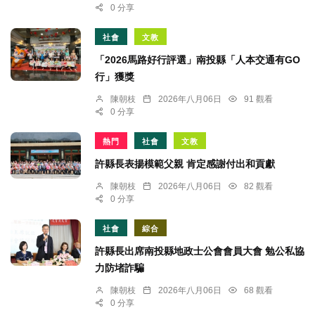
0 分享
社會
文教
「2026馬路好行評選」南投縣「人本交通有GO
行」獲獎
陳朝枝
2026年八月06日
91 觀看
0 分享
熱門
社會
文教
許縣長表揚模範父親 肯定感謝付出和貢獻
陳朝枝
2026年八月06日
82 觀看
0 分享
社會
綜合
許縣長出席南投縣地政士公會會員大會 勉公私協
力防堵詐騙
陳朝枝
2026年八月06日
68 觀看
0 分享