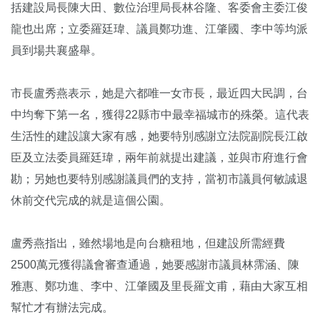
括建設局長陳大田、數位治理局長林谷隆、客委會主委江俊
龍也出席；立委羅廷瑋、議員鄭功進、江肇國、李中等均派
員到場共襄盛舉。
市長盧秀燕表示，她是六都唯一女市長，最近四大民調，台
中均奪下第一名，獲得22縣市中最幸福城市的殊榮。這代表
生活性的建設讓大家有感，她要特別感謝立法院副院長江啟
臣及立法委員羅廷瑋，兩年前就提出建議，並與市府進行會
勘；另她也要特別感謝議員們的支持，當初市議員何敏誠退
休前交代完成的就是這個公園。
盧秀燕指出，雖然場地是向台糖租地，但建設所需經費
2500萬元獲得議會審查通過，她要感謝市議員林霈涵、陳
雅惠、鄭功進、李中、江肇國及里長羅文甫，藉由大家互相
幫忙才有辦法完成。