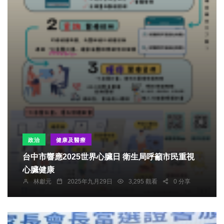
政治
健康及醫療
台中市響應2025世界心臟日 衛生局呼籲市民重視
心臟健康
林獻元
2025年九月29日
3,295 觀看
0 分享