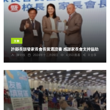
文教
許縣長頒發家長會長當選證書 感謝家長會支持協助
陳朝枝
2024年十二月09日
4,553 觀看
0 分享