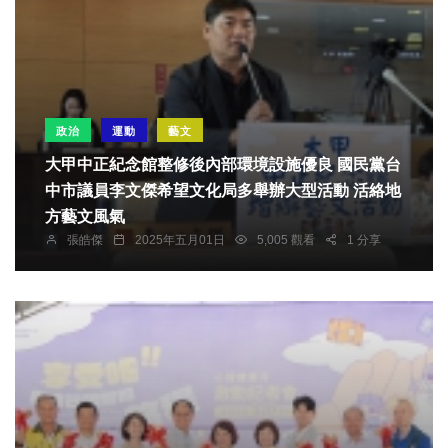
政治
運動
藝文
大甲中正紀念館整修後內部環境設施優良 國民黨台
中市議員李文傑希望文化局多舉辦大型活動 活絡地
方藝文風氣
張皓傑
2025年五月01日
5,005 觀看
1 分享