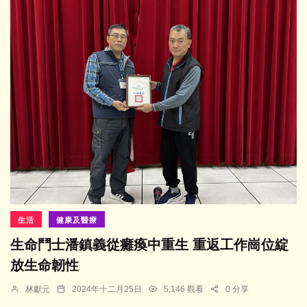
生活
健康及醫療
生命鬥士潘鎮義從癱瘓中重生 重返工作崗位綻
放生命韌性
林獻元
2024年十二月25日
5,146 觀看
0 分享