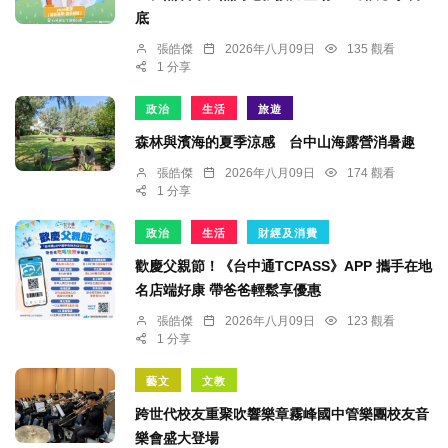
底
張皓傑
2026年八月09日
135 觀看
1 分享
政治
生活
旅遊
森林與濱海的夏季涼感 台中山海露營消暑趣
張皓傑
2026年八月09日
174 觀看
1 分享
政治
生活
財經及消費
歡慶父親節！《台中通TCPASS》APP 攜手在地
名店端好康 帶爸爸輕鬆享優惠
張皓傑
2026年八月09日
123 觀看
1 分享
藝文
文教
跨世代校友重聚吹響樂章霧峰國中管樂團校友音
樂會盛大登場