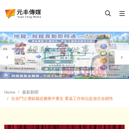
Home
最新新聞
生命鬥士潘鎮義從癱瘓中重生 重返工作崗位綻放生命韌性