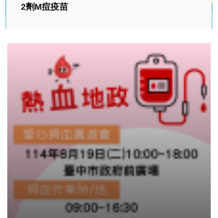
2劑M痘疫苗