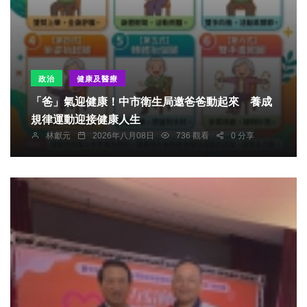
政治
健康及醫療
「爸」氣迎健康！中市衛生局邀爸爸動起來 養成
規律運動迎接健康人生
林獻元
2026年八月08日
736 觀看
0 分享