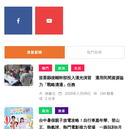
最新新聞
熱門新聞
熱門
政治
生活
苗栗縣後輔幹部投入漢光演習 運用民間資源協
力「戰略溝通」任務
林獻元
2026年八月09日
194 觀看
1 分享
政治
旅遊
台中暑假親子放電攻略！自行車嘉年華、登山
王、熱氣球、熱門電影接力登場 一路玩到8月