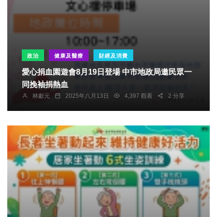
政治
健康及醫療
財經及消費
愛心捐血園遊會8月19日登場 中市地政局邀民眾一
同挽袖捐熱血
林獻元
2025年八月13日
4,397 觀看
2 分享