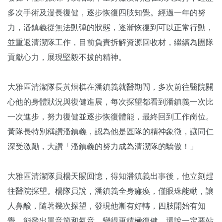
多次手術及漫長復健，逐步恢復四肢知覺。經過一年的努
力，潘鎮義從無法動彈的狀態，逐漸恢復到可以正常行動，
並重返清潔隊工作，目前負責拆解資源回收材，繼續為團隊
貢獻心力，展現堅毅不拔的精神。
大雅區清潔隊長黃烱棋在潘鎮義就醫期間，多次前往醫院關
心他的身體狀況與復健進展，每次探望都看到潘鎮義一次比
一次進步，努力復健並逐步恢復體能，最終回到工作崗位。
黃隊長特別稱讚潘鎮義，認為他是區隊的精神象徵，讓同仁
深受激勵，大讚「潘鎮義的努力成為清潔隊的驕傲！」
大雅區清潔隊員楊天賜回憶，得知潘鎮義出事後，他立刻趕
往醫院探望。楊隊員說，潘鎮義全身癱瘓，僅眼珠能動，讓
人鼻酸，隨著幾次探望，發現他漸有好轉，四肢開始有知
覺，能發出單音節和氣音，變得更積極復健，還說一定要站