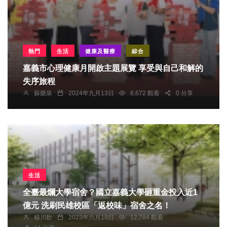
熱門
生活
健康及醫療
綜合
嘉義市心理健康月開啟主題展覽 享受與自己和解的
失序旅程
蘇榮泉
2024年九月13日
8,672 觀看
0 分享
生活
全臺最爛大學宿舍？國立嘉義大學砸重金投入近1
億元 洗刷民雄校區「返校味」宿舍之名！
楊川欽
2023年六月19日
12,784 觀看