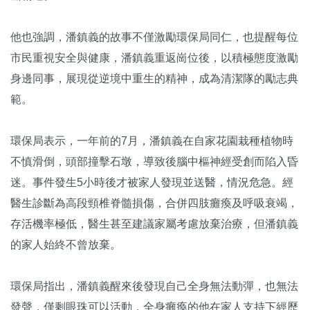
他也強調，潘鎮義的故事不僅激勵環保局同仁，也提醒每位
市民重視安全與健康，潘鎮義重返崗位後，以積極態度激勵
身邊同事，展現從逆境中重生的精神，成為清潔隊的勵志典
範。
環保局表示，一年前的7月，潘鎮義在自家花園栽種植物時
不慎滑倒，頭部撞擊石墩，導致後腦中樞神經受創而陷入昏
迷。事件發生5小時後才被家人發現並送醫，情況危急。經
醫生診斷為高段頸椎脊髓損傷，合併四肢癱瘓及呼吸衰竭，
存活機率極低，醫生甚至建議家屬考慮放棄治療，但潘鎮義
的家人始終不曾放棄。
環保局指出，潘鎮義醒來後發現自己全身無法動彈，也無法
發聲，僅剩眼珠可以活動，全身癱瘓的他在家人支持下經歷