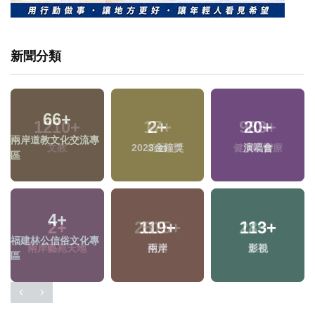
新聞分類
1210
+
17
+
983
+
兩
文教
綜藝
健康及醫療
區
2
+
2815
+
289
+
兩岸藝苑天地
生活
運動