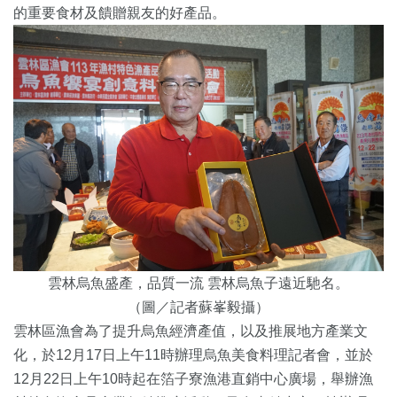
的重要食材及饋贈親友的好產品。
雲林烏魚盛產，品質一流 雲林烏魚子遠近馳名。
（圖／記者蘇峯毅攝）
雲林區漁會為了提升烏魚經濟產值，以及推展地方產業文
化，於12月17日上午11時辦理烏魚美食料理記者會，並於
12月22日上午10時起在箔子寮漁港直銷中心廣場，舉辦漁