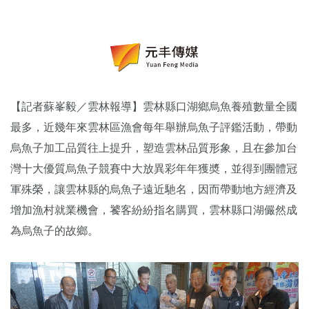
【記者蘇峯毅／雲林報導】雲林縣口湖鄉烏魚養殖數量全國
最多，近幾年來雲林區漁會每年舉辦烏魚子評鑑活動，帶動
烏魚子加工品質往上提升，塑造雲林品質形象，且在參加台
灣十大優質烏魚子競賽中大放異彩年年獲奬，並得到團體冠
軍殊榮，讓雲林縣的烏魚子遠近馳名，因而帶動地方經濟及
增加漁村就業機會，饕客紛紛指名購買，雲林縣口湖儼然成
為烏魚子的故鄉。