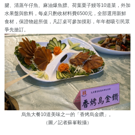
腱、清蒸午仔魚、麻油爆魚膘、荷葉栗子鰻等10道菜，外加
水果盤與飲料，每桌只酌收材料費6500元，全部選用新鮮
食材，保證物超所值，凡訂桌可參加摸彩，年年都吸引民眾
爭先搶訂。
烏魚大餐10道美味之一的「香烤烏金鑽」。
（圖／記者蘇峯毅攝）