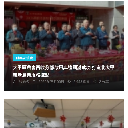
財經及消費
大甲區農會西岐分部啟用典禮圓滿成功 打造北大甲
嶄新農業服務據點
張皓傑
2026年三月06日
2,658 觀看
2 分享