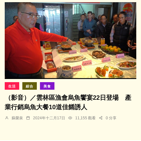
生活
綜合
美食
（影音）／雲林區漁會烏魚饗宴22日登場 產
業行銷烏魚大餐10道佳餚誘人
蘇榮泉
2024年十二月17日
11,155 觀看
0 分享