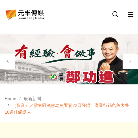
Home
最新新聞
（影音）／雲林區漁會烏魚饗宴22日登場 產業行銷烏魚大餐
10道佳餚誘人