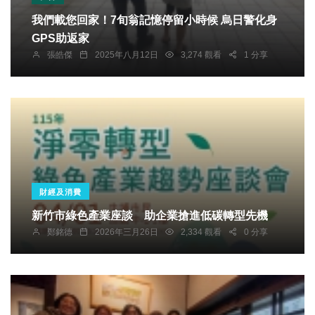
我們載您回家！7旬翁記憶停留小時候 烏日警化身
GPS助返家
張皓傑
2025年八月12日
3,274 觀看
1 分享
財經及消費
新竹市綠色產業座談 助企業搶進低碳轉型先機
鄭銘德
2026年三月26日
2,334 觀看
0 分享