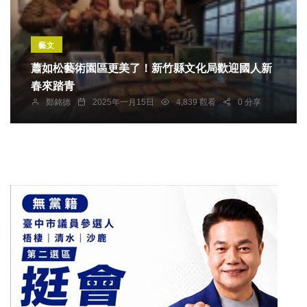
藝文
蕭如松藝術園區更美了！新竹縣文化局歡迎國人新
春來踏青
鄭銘德
2025年一月15日
4,839 觀看
0 分享