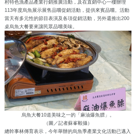
村特色漁產品產業行銷推廣活動，及在直銷中心一樓辦理
113年度烏魚展示展售品嚐促銷活動，提供來賓品嚐。活動
當天有多元性的節目表演及各項促銷活動，另外還推出200
桌烏魚大餐要來讓民眾品嚐美味。
烏魚大餐10道美味之一的「麻油爆魚膘」。
（圖／記者蘇峯毅攝）
總幹事林傳育表示，今年舉辦的烏魚季產業文化活動已邁入