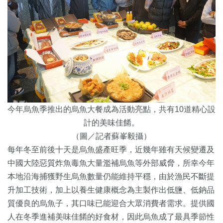
今年烏魚季推出的烏魚大餐成為活動亮點，共有10道精心設
計的美味佳餚。
（圖／記者蘇峯毅攝）
每年冬至前後十天是烏魚盛產旺季，近幾年雖有天候變遷及
中國大陸惡質炸魚毒魚大量濫補烏魚等外部威脅，所幸今年
本地沿海捕獲野生烏魚數量仍能維持平穩，由於漁民不斷提
升加工技術，加上以養生健康概念為主製作出低鹽、低鈉品
質優良的烏魚子，其口味已能迎合大眾消費者需求。提供國
人在冬季進補美味佳餚的好食材，因此烏魚成了最具季節性