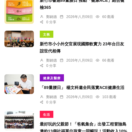
新竹市響應89量腰日 推動「健康ACE」結合健
檢365
鄭銘德
2026年八月09日
60 觀看
0 分享
文教
新竹市小小外交官展現國際軟實力 23年台日友
誼世代相傳
鄭銘德
2026年八月09日
66 觀看
0 分享
健康及醫療
「89量腰日」 楊文科邀全民落實ACE健康生活
鄭銘德
2026年八月09日
103 觀看
0 分享
生活
最好玩的父親節！「爸氣集合」出發工程冒險島
邀約13個社福單位孩童一同暢玩！活動收入10%