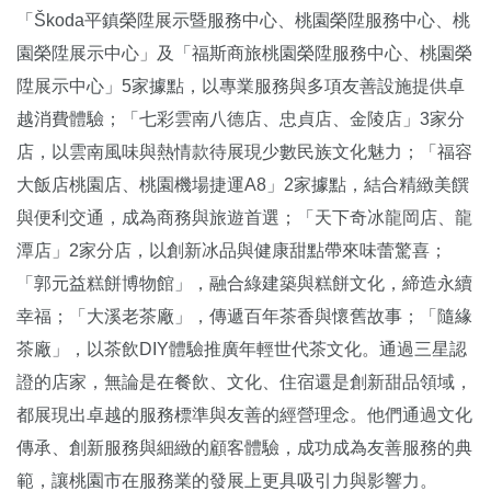
「Škoda平鎮榮陞展示暨服務中心、桃園榮陞服務中心、桃
園榮陞展示中心」及「福斯商旅桃園榮陞服務中心、桃園榮
陞展示中心」5家據點，以專業服務與多項友善設施提供卓
越消費體驗；「七彩雲南八德店、忠貞店、金陵店」3家分
店，以雲南風味與熱情款待展現少數民族文化魅力；「福容
大飯店桃園店、桃園機場捷運A8」2家據點，結合精緻美饌
與便利交通，成為商務與旅遊首選；「天下奇冰龍岡店、龍
潭店」2家分店，以創新冰品與健康甜點帶來味蕾驚喜；
「郭元益糕餅博物館」，融合綠建築與糕餅文化，締造永續
幸福；「大溪老茶廠」，傳遞百年茶香與懷舊故事；「隨緣
茶廠」，以茶飲DIY體驗推廣年輕世代茶文化。通過三星認
證的店家，無論是在餐飲、文化、住宿還是創新甜品領域，
都展現出卓越的服務標準與友善的經營理念。他們通過文化
傳承、創新服務與細緻的顧客體驗，成功成為友善服務的典
範，讓桃園市在服務業的發展上更具吸引力與影響力。