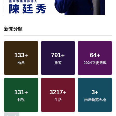
新聞分類
133
+
791
+
64
+
兩岸
旅遊
2024立委選戰
131
+
3217
+
3
+
影視
生活
兩岸藝苑天地