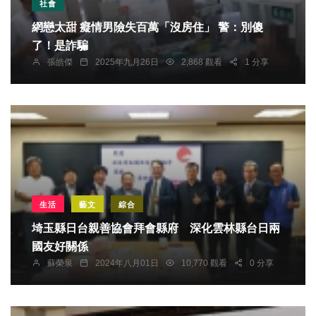
社會
網戀太甜 癡情男險失百萬「沒房住」 警：別傻
了！是詐騙
張皓傑
2025年九月26日
2,868 觀看
1 分享
生活
藝文
綜合
埼玉縣日台親善協會拜會縣府 深化雲林縣台日兩
國友好關係
蘇榮泉
2024年八月01日
10,770 觀看
0 分享