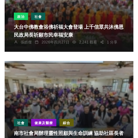
政治
社會
大台中佛教會浴佛祈福大會登場 上千信眾共沐佛恩
民政局長祈願市民幸福安康
張皓傑
2026年四月27日
2,241 觀看
1 分享
社會
健康及醫療
綜合
南市社會局辦理靈性照顧與生命訓練 協助社區長者