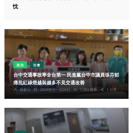
忱
政治
社會
台中交通事故率全台第一 民進黨台中市議員張芬郁
痛批紅綠燈越裝越多不見交通改善
林獻元
2024年十一月04日
7,393 觀看
1 分享