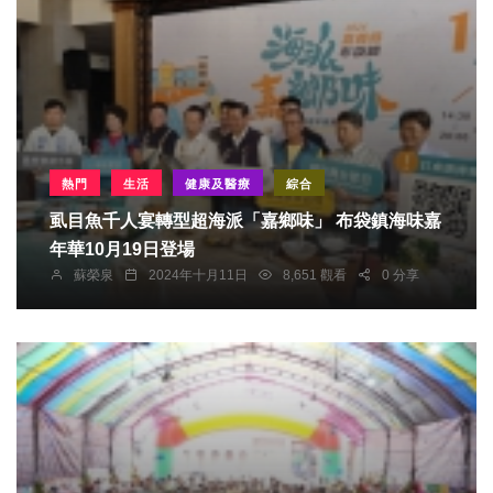
熱門
生活
健康及醫療
綜合
虱目魚千人宴轉型超海派「嘉鄉味」 布袋鎮海味嘉
年華10月19日登場
蘇榮泉
2024年十月11日
8,651 觀看
0 分享