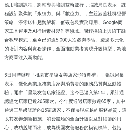
應用培訓課程，將輔導與培訓雙軌並行，張誠局長表示，課
程設計聚焦於「永續力」與「數位力」，主題涵蓋社群經營
策略、淨零碳排趨勢解析、低碳包裝實務應用、Google商
家工具運用及AI行銷素材製作等領域。課程採線上與線下融
合教學模式，至今已超過5,000人次參與學習。透過多元化
的培訓內容與實務操作，全面推動業者實現升級轉型，為地
方商業注入新動能。
6日同時辦理「桃園市星級友善店家頒證典禮」，張誠局長
表示，優化商業服務業店家與消費者的服務品質與互動體
驗，開辦「星級友善店家認證」迄今已邁入第5年，累計通
認證之店家已近265家次。今年度通過店家數達65家，其中
通過三星級認證的15家店家，不僅展現卓越的服務品質，還
以其友善創新措施、消費體驗的全面升級以及對細節的用
心，成功脫穎而出，成為桃園友善服務的模範標竿。包括