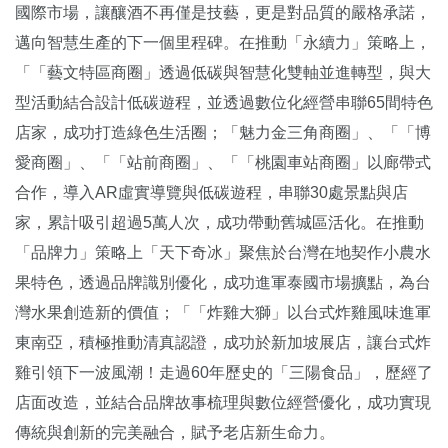
國際市場，讓釀酒不再僅是技藝，更是對品質的嚴格承諾，
邁向智慧生產的下一個里程碑。在推動「永續力」策略上，
「「藝文特區商圈」透過低碳與智慧化雙軸並進轉型，與大
型活動結合設計低碳遊程，並透過數位化經營串聯65間特色
店家，成功打造綠色生活圈；「魅力金三角商圈」、「「博
愛商圈」、「「站前商圈」、「「桃園車站商圈」以廊帶式
合作，導入AR虛實導覽與低碳遊程，串聯30處景點與店
家，累計吸引超過5萬人次，成功帶動舊城區活化。在推動
「品牌力」策略上「天下奇冰」聚焦於台灣在地契作小農水
果特色，透過品牌識別優化，成功進軍泰國市場擴點，為台
灣水果創造新的價值；「「炸雞大獅」以台式炸雞風味進軍
東南亞，積極推動清真認證，成功於新加坡展店，讓台式炸
雞引領下一波風潮！走過60年歷史的「三陽食品」，歷經了
店面改造，並結合品牌故事梳理與數位經營優化，成功實現
傳統與創新的完美融合，賦予老店新生命力。