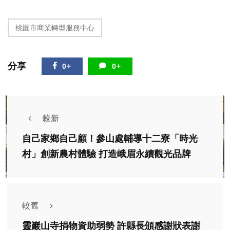
桃園市商業轉型服務中心
分享
0+
0+
較新
自己家鄉自己顧！參山處輔導十二寮「時光
村」創新農村體驗 打造峨眉永續觀光品牌
較舊
靈巖山寺捐物資助弱勢 許縣長頒感謝狀表謝