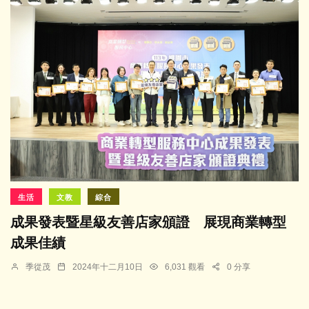
生活
文教
綜合
成果發表暨星級友善店家頒證 展現商業轉型
成果佳績
季從茂
2024年十二月10日
6,031 觀看
0 分享