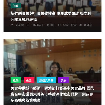
社會
新竹縣員警與行員警覺性高 屢屢成功阻詐 楊文科
公開嘉勉與表揚
鄭銘德
2024年十二月18日
5,026 觀看
0 分享
政治
生活
財經及消費
美食
美食帶動城市經濟 鍋烤節打響臺中美食品牌 國民
黨台中市議員朱暖英：持續深化城市品牌 創造更
多商機與就業機會