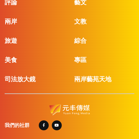
評論
藝文
兩岸
文教
旅遊
綜合
美食
專區
司法放大鏡
兩岸藝苑天地
我們的社群