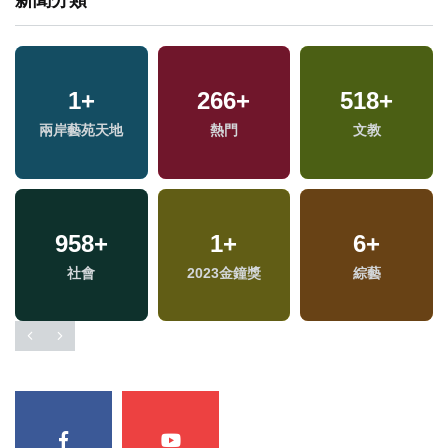
新聞分類
1
+
266
+
518
+
專
兩岸藝苑天地
熱門
文教
958
+
1
+
6
+
兩
社會
2023金鐘獎
綜藝
區