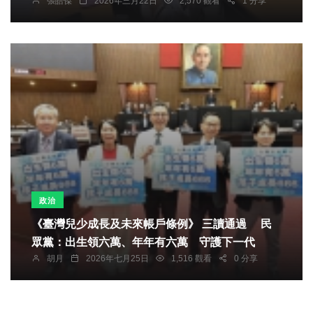
張皓傑
2026年三月22日
2,570 觀看
1 分享
政治
《臺灣兒少成長及未來帳戶條例》 三讀通過 民
眾黨：出生領六萬、年年有六萬 守護下一代
胡月
2026年七月25日
1,516 觀看
0 分享