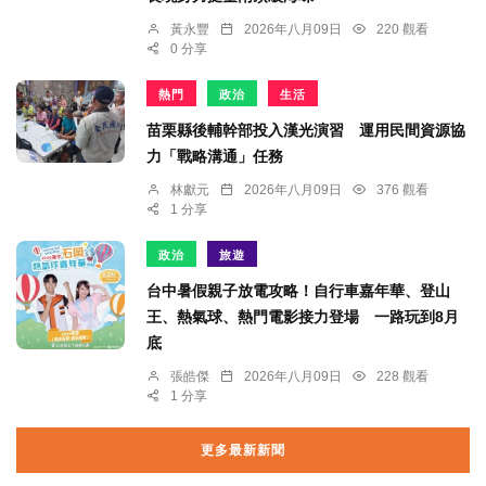
黃永豐
2026年八月09日
220 觀看
0 分享
熱門
政治
生活
苗栗縣後輔幹部投入漢光演習 運用民間資源協
力「戰略溝通」任務
林獻元
2026年八月09日
376 觀看
1 分享
政治
旅遊
台中暑假親子放電攻略！自行車嘉年華、登山
王、熱氣球、熱門電影接力登場 一路玩到8月
底
張皓傑
2026年八月09日
228 觀看
1 分享
更多最新新聞