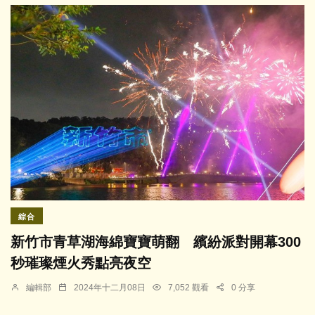
綜合
新竹市青草湖海綿寶寶萌翻 繽紛派對開幕300
秒璀璨煙火秀點亮夜空
編輯部
2024年十二月08日
7,052 觀看
0 分享