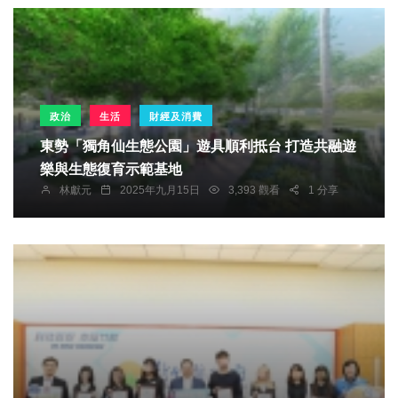
政治
生活
財經及消費
東勢「獨角仙生態公園」遊具順利抵台 打造共融遊
樂與生態復育示範基地
林獻元
2025年九月15日
3,393 觀看
1 分享