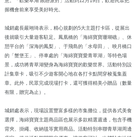
意。「歡樂草湖 繽紛派對」活動到12月19日，歡迎民眾把
握機會前來享受美好時光。
城銷處長嚴翊琦表示，精心規劃的5大主題打卡區，從展出
後就吸引大量遊客駐足。鳳凰橋的「海綿寶寶珊瑚礁」、休
憩平台的「深海的鳳梨」、于飛島的「水母田」、映月橋口
的「蟹堡王」、停車處的「海綿寶寶愛青草湖」等特色場
景，成功將青草湖變身為海綿寶寶的歡樂世界。活動特別設
計集章卡，吸引不少遊客開心地在各打卡點間穿梭蒐集蓋
章。此外，民眾完成現場打卡，還可獲得精美小贈品（數量
有限，贈完為止）。
城銷處表示，現場設置豐富多樣的市集攤位，提供各式美食
選擇，海綿寶寶主題商品區也展示多款精選週邊，包含手機
背夾、掛繩、收納毯等實用商品。活動特別串聯青草湖周邊