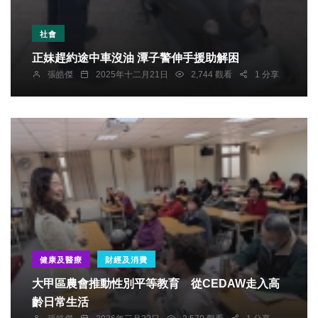
社會
正妹趕約途中車沒油 潭子警伸手援助解困
張皓傑
2025年十二月21日
2,744 觀看
1 分享
健康及醫療
財經及消費
大甲區農會推動性別平等教育 從CEDAW走入高
齡日常生活