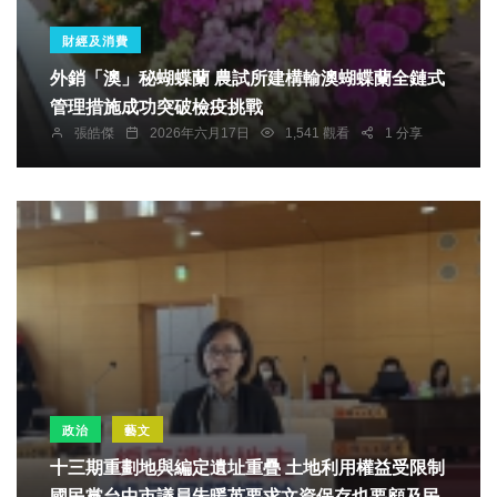
財經及消費
外銷「澳」秘蝴蝶蘭 農試所建構輸澳蝴蝶蘭全鏈式
管理措施成功突破檢疫挑戰
張皓傑
2026年六月17日
1,541 觀看
1 分享
政治
藝文
十三期重劃地與編定遺址重疊 土地利用權益受限制
國民黨台中市議員朱暖英要求文資保存也要顧及民