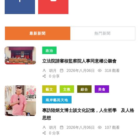
最新新聞
熱門新聞
政治
立法院請審核監察院人事同意權公聽會
胡月
2026年八月06日
318 觀看
0 分享
藝文
文教
綜合
美食
兩岸藝苑天地
專訪陸炳文博士談文化記憶，人生哲學 及人格
思想
胡月
2026年八月06日
107 觀看
0 分享