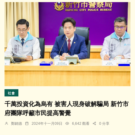
社會
千萬投資化為烏有 被害人現身破解騙局 新竹市
府團隊呼籲市民提高警覺
鄭銘德
2024年十一月09日
6,642 觀看
0 分享