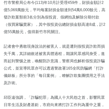
竹市警察局公布今(113)年10月計受理459件，財損金額計2
億5,069萬餘元，平均每案財損金額達到54萬6,000餘元，高
發詐欺案類前3名分別為假投資、假網拍及解除分期付款
（假買家騙賣家），其中假投資佔總財損金額高達8成，計2
億55萬餘元，值得新竹市民關注。
記者會中勇敢現身說法的被害人，就是遭到假投資詐欺而損
失千萬，其詳細敘述被害具體過程，期讓民眾感同身受，進
而起到警惕之效，喚醒防詐意識，警察局也解析假投資詐騙
公式，並宣導民眾亦可以透過警政署165全民防騙網「打詐
儀錶板」所分享的「每日案例」，瞭解詐欺集團慣用之手法
及詐術。
邱臣遠強調，「詐騙犯罪」為國人十大民怨之首，影響民眾
日常生活及財產甚鉅，市府向來將打詐工作列為重中之重，