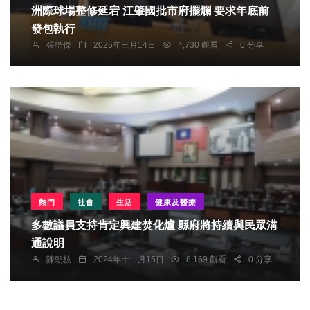
洲際球場整修延宕 江肇國批市府擺爛 要求年底前
發包執行
張皓傑
2025年三月14日
4,730 觀看
0 分享
熱門
社會
生活
健康及醫療
多數議員支持肯定興建焚化爐 縣府將持續與民眾溝
通說明
陳朝枝
2024年十一月15日
8,169 觀看
0 分享