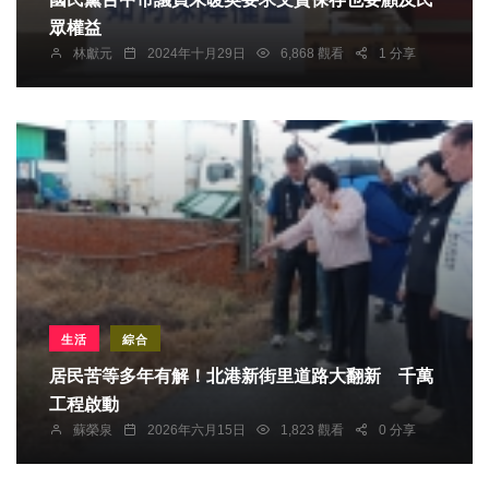
眾權益
林獻元
2024年十月29日
6,868 觀看
1 分享
生活
綜合
居民苦等多年有解！北港新街里道路大翻新 千萬
工程啟動
蘇榮泉
2026年六月15日
1,823 觀看
0 分享