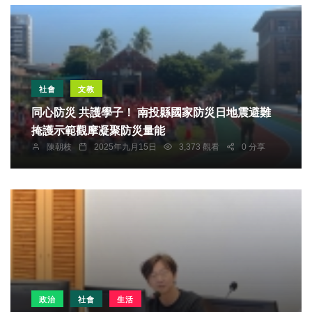
社會
文教
同心防災 共護學子！ 南投縣國家防災日地震避難
掩護示範觀摩凝聚防災量能
陳朝枝
2025年九月15日
3,373 觀看
0 分享
政治
社會
生活