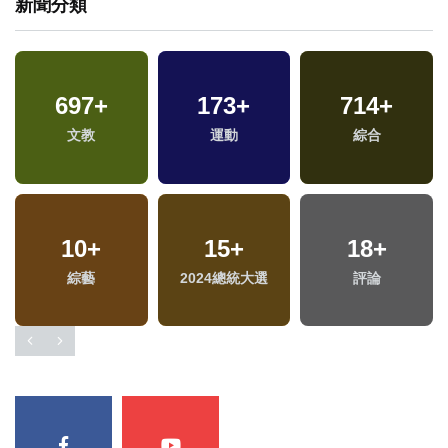
新聞分類
697
+
173
+
714
+
文教
運動
綜合
10
+
15
+
18
+
綜藝
2024總統大選
評論