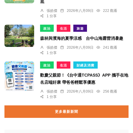
底
張皓傑
2026年八月09日
222 觀看
1 分享
政治
生活
旅遊
森林與濱海的夏季涼感 台中山海露營消暑趣
張皓傑
2026年八月09日
241 觀看
1 分享
政治
生活
財經及消費
歡慶父親節！《台中通TCPASS》APP 攜手在地
名店端好康 帶爸爸輕鬆享優惠
張皓傑
2026年八月09日
256 觀看
1 分享
更多最新新聞