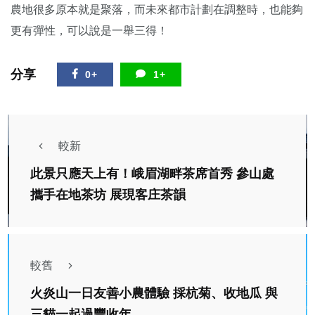
農地很多原本就是聚落，而未來都市計劃在調整時，也能夠
更有彈性，可以說是一舉三得！
分享
0+
1+
較新
此景只應天上有！峨眉湖畔茶席首秀 參山處
攜手在地茶坊 展現客庄茶韻
較舊
火炎山一日友善小農體驗 採杭菊、收地瓜 與
三貓一起過豐收年