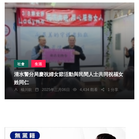
社會
生活
清水警分局慶祝婦女節活動與民間人士共同祝福女
姓同仁
楊川欽
2025年三月06日
4,434 觀看
1 分享