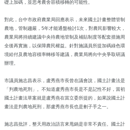
礎上加碼，並思考農舍容積移轉的可能性。
對此，台中市政府農業局回應表示，未來國土計畫整體管制
農地，管制趨嚴，5年才能通盤檢討1次，對農民影響較大，
農業局將持續建議中央待農地管制及補貼制度等配套措施周
全後再實施，以保障農民權益。針對施議員所提加碼綠色環
境給付及農地容積率轉移等建議，農業局將向中央爭取研議
辦理。
市議員施志昌表示，盧秀燕市長曾在議會說，國土計畫法是
「判農地死刑」。不知道盧秀燕市長是不是記性不好，當初
國土計畫法草案就是盧秀燕在當立委所提的，如果說國土計
畫法是判農地死刑，那盧秀燕市長也是劊子手之一。
施志昌批評，整天用政治語言來甩鍋是非常不責任。國土計