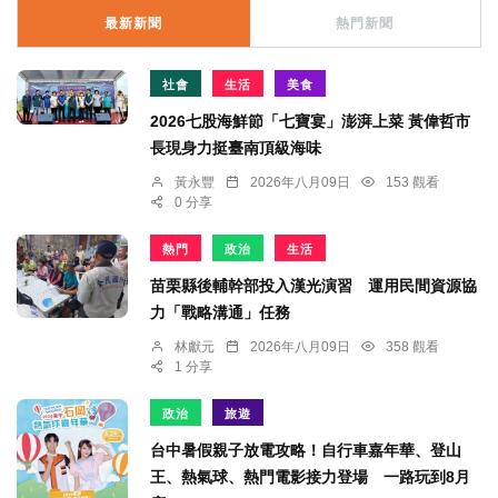
最新新聞
熱門新聞
社會
生活
美食
2026七股海鮮節「七寶宴」澎湃上菜 黃偉哲市
長現身力挺臺南頂級海味
黃永豐
2026年八月09日
153 觀看
0 分享
熱門
政治
生活
苗栗縣後輔幹部投入漢光演習 運用民間資源協
力「戰略溝通」任務
林獻元
2026年八月09日
358 觀看
1 分享
政治
旅遊
台中暑假親子放電攻略！自行車嘉年華、登山
王、熱氣球、熱門電影接力登場 一路玩到8月