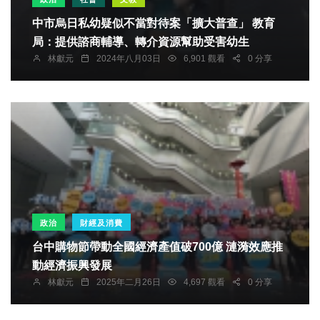
中市烏日私幼疑似不當對待案「擴大普查」 教育
局：提供諮商輔導、轉介資源幫助受害幼生
林獻元
2024年八月03日
6,901 觀看
0 分享
政治
財經及消費
台中購物節帶動全國經濟產值破700億 漣漪效應推
動經濟振興發展
林獻元
2025年二月26日
4,697 觀看
0 分享