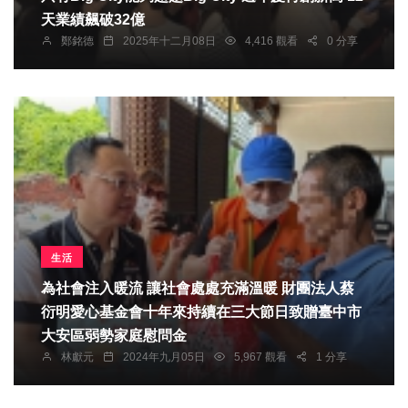
天業績飆破32億
鄭銘德
2025年十二月08日
4,416 觀看
0 分享
生活
為社會注入暖流 讓社會處處充滿溫暖 財團法人蔡
衍明愛心基金會十年來持續在三大節日致贈臺中市
大安區弱勢家庭慰問金
林獻元
2024年九月05日
5,967 觀看
1 分享