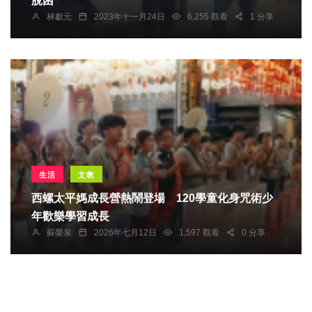
脫困
林獻元
2023年十一月24日
6,255 觀看
1 分享
生活
文教
西螺太平媽成長營熱鬧登場 120學童化身咒術少
年歡樂學習成長
蘇榮泉
2026年七月12日
1,597 觀看
0 分享