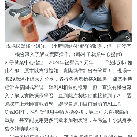
現場民眾潘小姐(右一)平時聽到AI相關的報導，但一直沒有
機會深入了解或實際操作。(圖/朴子就業中心提供)
朴子就業中心指出，2024年被譽為AI元年， 「沒想到AI如
此有趣，原本以為很複雜，實際操作卻出奇簡單！」現場一
名29歲潘小姐大方分享，各行各業都搶搭AI風潮，雖然平時
經常在新聞或雜誌上聽到AI相關的報導，但一直沒有機會深
入了解或實際操作學習，直到此次契機使他接觸到了AI，透
過課堂上老師實戰教學，讓學員運用目前最夯的AI工具
ChatGPT，在對話訊息中輸入指令後，馬上可以直接歸納
重點，甚至能使用更多詞彙來加強表達，在課堂上小試身手
後令她嘖嘖稱奇。
另一名51歲黃小姐表示，求職面試總是讓人感到不安，但