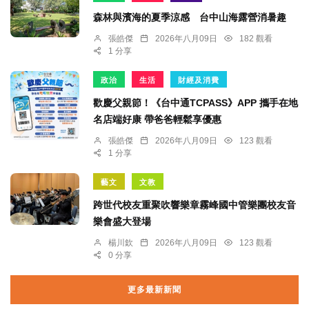
森林與濱海的夏季涼感 台中山海露營消暑趣
張皓傑
2026年八月09日
182 觀看
1 分享
政治
生活
財經及消費
歡慶父親節！《台中通TCPASS》APP 攜手在地
名店端好康 帶爸爸輕鬆享優惠
張皓傑
2026年八月09日
123 觀看
1 分享
藝文
文教
跨世代校友重聚吹響樂章霧峰國中管樂團校友音
樂會盛大登場
楊川欽
2026年八月09日
123 觀看
0 分享
更多最新新聞