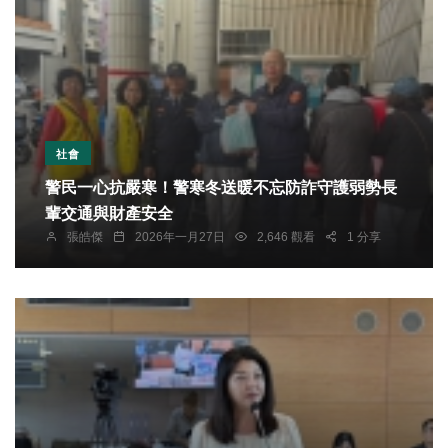
社會
警民一心抗嚴寒！警寒冬送暖不忘防詐守護弱勢長
輩交通與財產安全
張皓傑
2026年一月27日
2,646 觀看
1 分享