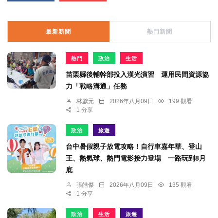
最新新聞
熱門新聞
熱門
政治
生活
苗栗縣後輔幹部投入漢光演習 運用民間資源協
力「戰略溝通」任務
林獻元
2026年八月09日
199 觀看
1 分享
政治
旅遊
台中暑假親子放電攻略！自行車嘉年華、登山
王、熱氣球、熱門電影接力登場 一路玩到8月
底
張皓傑
2026年八月09日
135 觀看
1 分享
政治
生活
旅遊