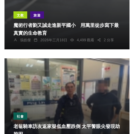
文教
旅遊
魔術行者劉又誠走進新平國小 用萬里徒步寫下最
真實的生命教育
張皓傑
2026年三月18日
4,499 觀看
2 分享
社會
老翁騎車訪友返家疑低血壓跌倒 太平警眼尖發現助