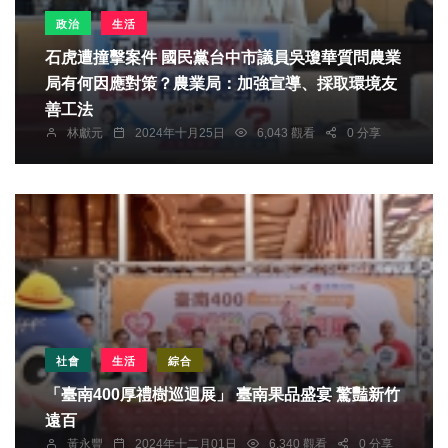
政治
生活
石虎遭撞擊案件 國民黨台中市議員吳瓊華質問農業
局有何因應對策？農業局：加強宣導、採取環境友
善工法
林獻元
2024年十月25日
6,043 觀看
0 分享
社會
生活
綜合
「臺南400厚禮樹巡迴展」 臺南果品盛宴 驚豔新竹
遠百
黃永豐
2024年十二月01日
6,340 觀看
0 分享