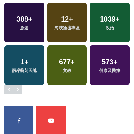
388
+
12
+
1039
+
旅遊
海峽論壇專區
政治
1
+
677
+
573
+
兩岸藝苑天地
文教
健康及醫療