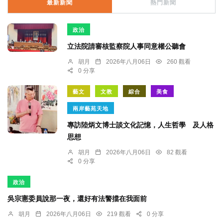
最新新聞
熱門新聞
政治
立法院請審核監察院人事同意權公聽會
胡月
2026年八月06日
260 觀看
0 分享
藝文
文教
綜合
美食
兩岸藝苑天地
專訪陸炳文博士談文化記憶，人生哲學 及人格
思想
胡月
2026年八月06日
82 觀看
0 分享
政治
吳宗憲委員說那一夜，還好有法警擋在我面前
胡月
2026年八月06日
219 觀看
0 分享