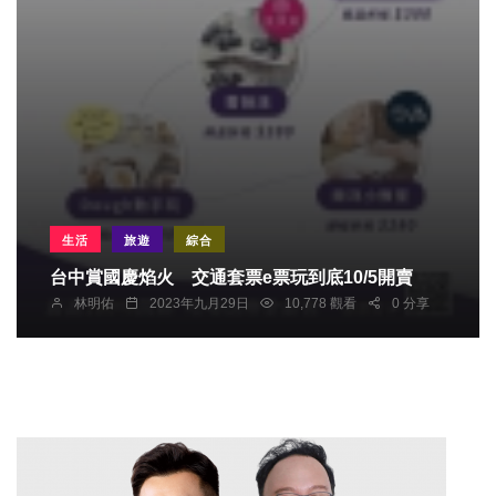
生活
旅遊
綜合
台中賞國慶焰火 交通套票e票玩到底10/5開賣
林明佑
2023年九月29日
10,778 觀看
0 分享