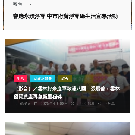
較舊
響應永續淨零 中市府辦淨零綠生活宣導活動
生活
財經及消費
綜合
（影音）／雲林好米進軍歐洲八國 張麗善：雲林
優質農產再創新里程碑
蘇榮泉
2025年七月08日
5,902 觀看
0 分享