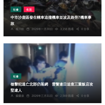
社會
生活
中市沙鹿區發生轎車追撞機車並波及路旁7機車事
故
楊川欽
2026年一月30日
3,156 觀看
0 分享
社會
槍擊犯逃亡北部仍落網 雲警連日追查三重飯店攻
堅逮人
蘇榮泉
2026年三月31日
2,569 觀看
0 分享