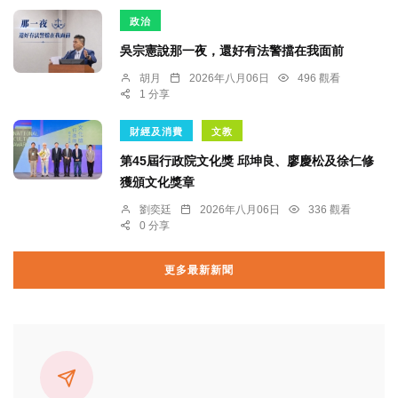
政治
吳宗憲說那一夜，還好有法警擋在我面前
胡月
2026年八月06日
496 觀看
1 分享
財經及消費
文教
第45屆行政院文化獎 邱坤良、廖慶松及徐仁修
獲頒文化獎章
劉奕廷
2026年八月06日
336 觀看
0 分享
更多最新新聞