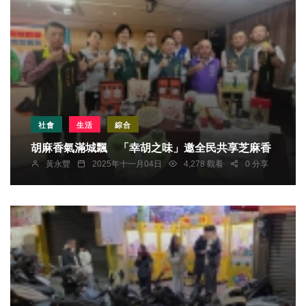
社會
生活
綜合
胡麻香氣滿城飄 「幸胡之味」邀全民共享芝麻香
黃永豐
2025年十一月04日
4,278 觀看
0 分享