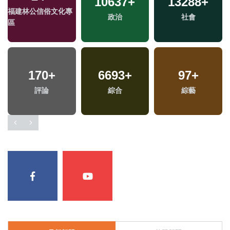
10637
+
13288
+
福建林公信俗文化專
政治
社會
區
170
+
6693
+
97
+
評論
綜合
綜藝