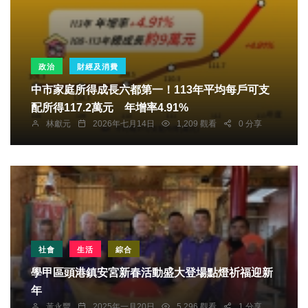
政治
財經及消費
中市家庭所得成長六都第一！113年平均每戶可支
配所得117.2萬元 年增率4.91%
林獻元
2026年七月14日
1,209 觀看
0 分享
社會
生活
綜合
學甲區頭港鎮安宮新春活動盛大登場點燈祈福迎新
年
黃永豐
2025年一月20日
5,296 觀看
1 分享