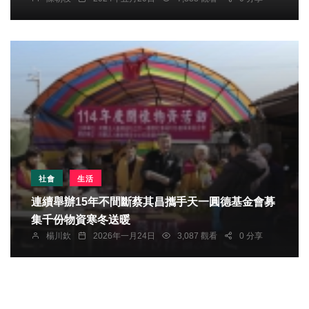
社會
生活
連續舉辦15年不間斷蔡其昌攜手天一圓德基金會募
集千份物資寒冬送暖
楊川欽
2026年一月24日
3,087 觀看
0 分享