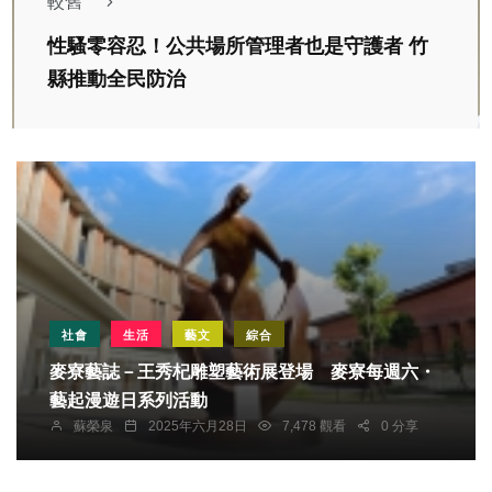
較舊
性騷零容忍！公共場所管理者也是守護者 竹
縣推動全民防治
社會
生活
藝文
綜合
麥寮藝誌－王秀杞雕塑藝術展登場 麥寮每週六・
藝起漫遊日系列活動
蘇榮泉
2025年六月28日
7,478 觀看
0 分享