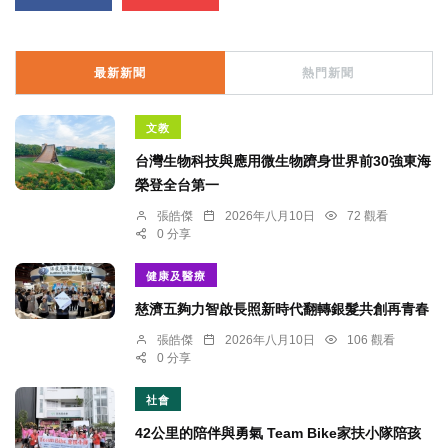
最新新聞
熱門新聞
文教
台灣生物科技與應用微生物躋身世界前30強東海
榮登全台第一
張皓傑
2026年八月10日
72 觀看
0 分享
健康及醫療
慈濟五夠力智啟長照新時代翻轉銀髮共創再青春
張皓傑
2026年八月10日
106 觀看
0 分享
社會
42公里的陪伴與勇氣 Team Bike家扶小隊陪孩