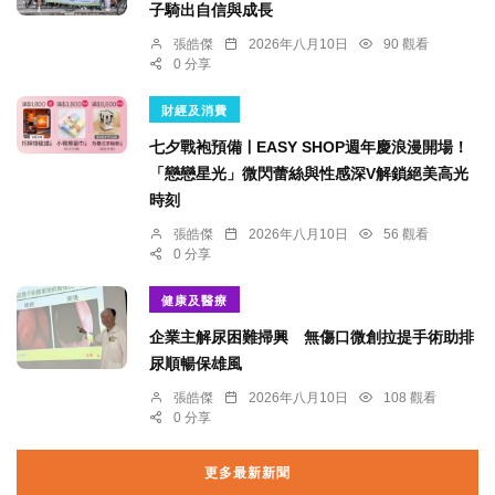
子騎出自信與成長
張皓傑
2026年八月10日
90 觀看
0 分享
財經及消費
七夕戰袍預備ￜEASY SHOP週年慶浪漫開場！
「戀戀星光」微閃蕾絲與性感深V解鎖絕美高光
時刻
張皓傑
2026年八月10日
56 觀看
0 分享
健康及醫療
企業主解尿困難掃興 無傷口微創拉提手術助排
尿順暢保雄風
張皓傑
2026年八月10日
108 觀看
0 分享
更多最新新聞