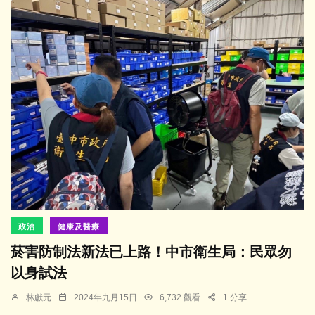
政治
健康及醫療
菸害防制法新法已上路！中市衛生局：民眾勿
以身試法
林獻元
2024年九月15日
6,732 觀看
1 分享