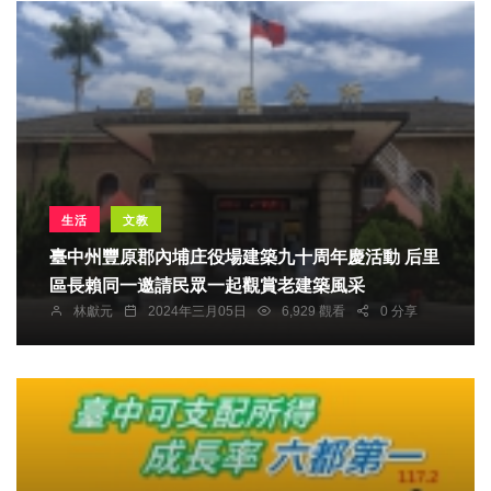
生活
文教
臺中州豐原郡內埔庄役場建築九十周年慶活動 后里
區長賴同一邀請民眾一起觀賞老建築風采
林獻元
2024年三月05日
6,929 觀看
0 分享