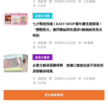
張皓傑
2026年八月10日
116 觀看
0 分享
財經及消費
七夕戰袍預備ￜEASY SHOP週年慶浪漫開場！
「戀戀星光」微閃蕾絲與性感深V解鎖絕美高光
時刻
張皓傑
2026年八月10日
89 觀看
0 分享
健康及醫療
企業主解尿困難掃興 無傷口微創拉提手術助排
尿順暢保雄風
張皓傑
2026年八月10日
135 觀看
0 分享
更多最新新聞