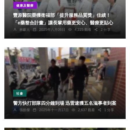
健康及醫療
豐原醫院榮獲衛福部「提升服務品質獎」佳績！
「e藥整合計畫」讓長輩用藥更安心、醫療更貼心
林獻元
2025年八月06日
4,225 觀看
2 分享
社會
警方快打部隊四分鐘到場 迅雷逮獲五名滋事者到案
張皓傑
2025年十一月17日
2,637 觀看
1 分享