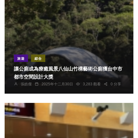
旅遊
綜合
讓公廁成為療癒風景八仙山竹構藝術公廁獲台中市
都市空間設計大獎
張皓傑
2025年十二月30日
3,283 觀看
0 分享