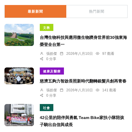
最新新聞
熱門新聞
文教
台灣生物科技與應用微生物躋身世界前30強東海
榮登全台第一
張皓傑
2026年八月10日
97 觀看
0 分享
健康及醫療
慈濟五夠力智啟長照新時代翻轉銀髮共創再青春
張皓傑
2026年八月10日
141 觀看
0 分享
社會
42公里的陪伴與勇氣 Team Bike家扶小隊陪孩
子騎出自信與成長