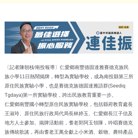
〔記者陳朝枝∕南投報導〕仁愛鄉南豐德固達雅賽德克族民
族小學11日熱鬧揭牌，轉型為實驗學校，成為南投縣第三所
原住民族實驗小學，也是賽德克族德固達雅語群(Seediq
Tgdaya)第一所實驗學校，跨出民族教育重要一步。
仁愛鄉南豐國小轉型原住民族實驗學校，包括縣府教育處長
王淑玲、原住民族行政局代局長林婷玉、仁愛鄉長江子信及
地方人士參加。揭牌活動前，耆老郭阿玉領隊，吟唱賽德克
族傳統歌謠，再由耆老王萬全獻上小米酒、穀物、農特產品