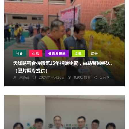
社會
生活
健康及醫療
文教
綜合
天峰慈善會持續第15年捐贈物資，由縣警局轉送。
（照片縣府提供）
周為政
2024年一月26日
8,901 觀看
1 分享