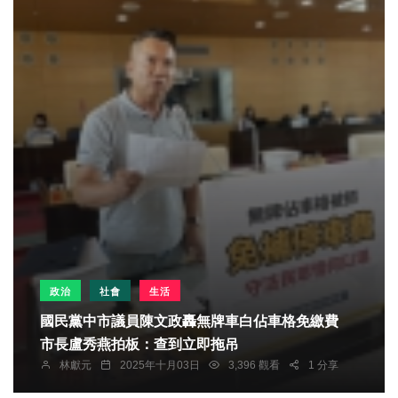
政治
社會
生活
國民黨中市議員陳文政轟無牌車白佔車格免繳費
市長盧秀燕拍板：查到立即拖吊
林獻元
2025年十月03日
3,396 觀看
1 分享