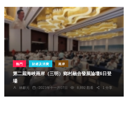
熱門
財經及消費
兩岸
第二屆海峽兩岸（三明）鄉村融合發展論壇6日登
場
林獻元
2023年十一月07日
8,892 觀看
1 分享