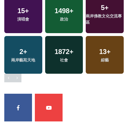
5
+
15
+
1498
+
兩岸佛教文化交流專
演唱會
政治
區
2
+
1872
+
13
+
專
福
兩岸藝苑天地
社會
綜藝
區