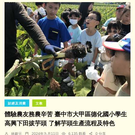
財經及消費
文教
體驗農友務農辛苦 臺中市大甲區德化國小學生
高興下田拔芋頭 了解芋頭生產流程及特色
林獻元
2024年九月11日
6,135 觀看
0 分享