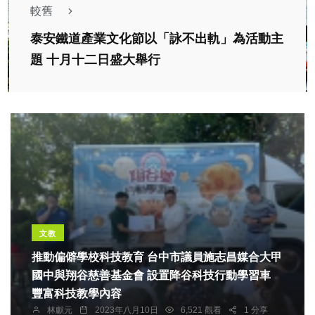
較舊
泰安鐵道產業文化節以「詠不出軌」為活動主
題 十月十二日盛大舉行
文教
推動偏僻學校科技教育 台中市議員施志昌媒合大甲
國中與翔谷慈善基金會 設置降谷科技行動學習車
豐富科技教學內容
林獻元
2023年八月10日
6,521 觀看
1 分享