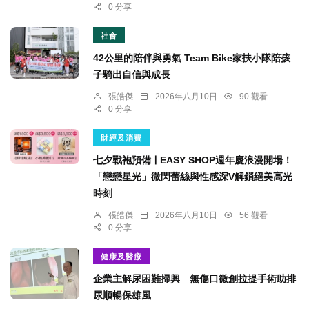
0 分享
社會
42公里的陪伴與勇氣 Team Bike家扶小隊陪孩
子騎出自信與成長
張皓傑
2026年八月10日
90 觀看
0 分享
財經及消費
七夕戰袍預備ￜEASY SHOP週年慶浪漫開場！
「戀戀星光」微閃蕾絲與性感深V解鎖絕美高光
時刻
張皓傑
2026年八月10日
56 觀看
0 分享
健康及醫療
企業主解尿困難掃興 無傷口微創拉提手術助排
尿順暢保雄風