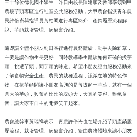
三十餘位德化國小學生，昨日由校長陳建順及教師率領到甲
農段芋頭專區進行社區公共服務活動，大甲農會指派青年農
民許倍崙與指導員黃柏閎進行專區簡介、產銷履歷流程解
說、芋頭栽培管理、病蟲害介紹。
隨即讓全體小朋友到田區裡進行農務體驗，動手去除雜草，
主要是讓作物生長更好，同時教導學生體驗如何正確的拔芋
頭，挑選芋頭，聞芋頭的味道。希望小朋友經由服務活動來
了解食物安全生產、農民的栽種過程，認識在地的特色作
物。在拔芋頭間讓小朋友高興的是每拔起一芋莖，就有一個
圓大的芋頭，興奮的比比的塊頭大，天真的笑容、稚氣童
音，讓大家不自主的開懷笑了起來。
農會總幹事黃瑞祥表示，青農許倍崙也在場介紹芋頭產銷履
歷流程、栽培管理、病蟲害介紹，籍由農務體驗來讓小朋友