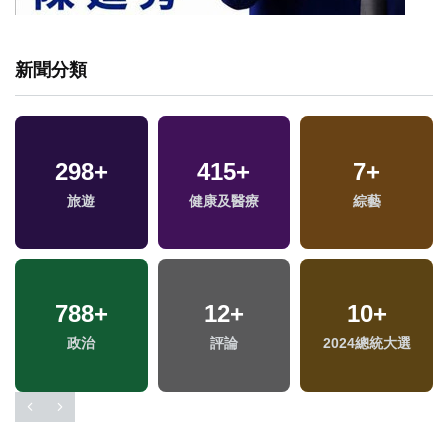
新聞分類
298
+
415
+
7
+
兩
旅遊
健康及醫療
綜藝
區
788
+
12
+
10
+
政治
評論
2024總統大選