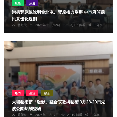
政治
旅遊
崇德豐原線說明會北屯、豐原接力舉辦 中市府傾聽
民意優化規劃
林獻元
2025年十二月24日
3,335 觀看
0 分享
熱門
生活
綜合
大埔藝術節「瀲影」融合宗教與藝術 3月28-29日湖
濱公園熱鬧登場
蘇榮泉
2026年三月17日
2,819 觀看
0 分享