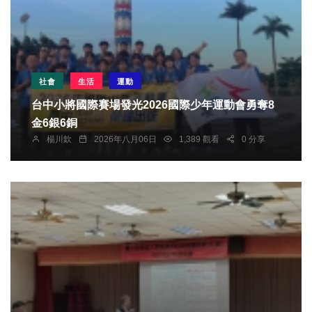
社會
生活
運動
台中小將國際賽場發光2026國際少年運動會勇奪8
金6銀6銅
楊川欽
2026年八月06日
1,389 觀看
0 分享