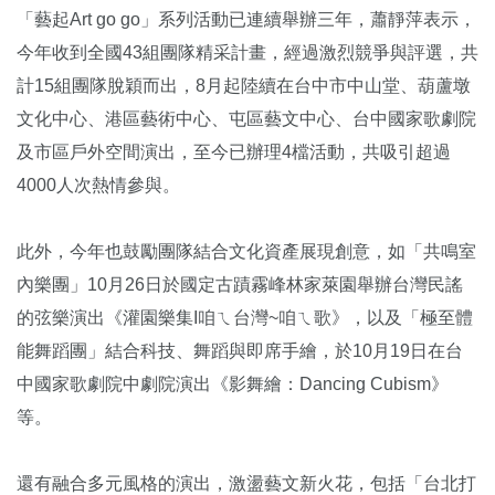
「藝起Art go go」系列活動已連續舉辦三年，蕭靜萍表示，
今年收到全國43組團隊精采計畫，經過激烈競爭與評選，共
計15組團隊脫穎而出，8月起陸續在台中市中山堂、葫蘆墩
文化中心、港區藝術中心、屯區藝文中心、台中國家歌劇院
及市區戶外空間演出，至今已辦理4檔活動，共吸引超過
4000人次熱情參與。
此外，今年也鼓勵團隊結合文化資產展現創意，如「共鳴室
內樂團」10月26日於國定古蹟霧峰林家萊園舉辦台灣民謠
的弦樂演出《灌園樂集I咱ㄟ台灣~咱ㄟ歌》，以及「極至體
能舞蹈團」結合科技、舞蹈與即席手繪，於10月19日在台
中國家歌劇院中劇院演出《影舞繪：Dancing Cubism》
等。
還有融合多元風格的演出，激盪藝文新火花，包括「台北打