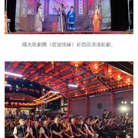
國光歌劇團《碧波情緣》於西區浪漫鉅獻。