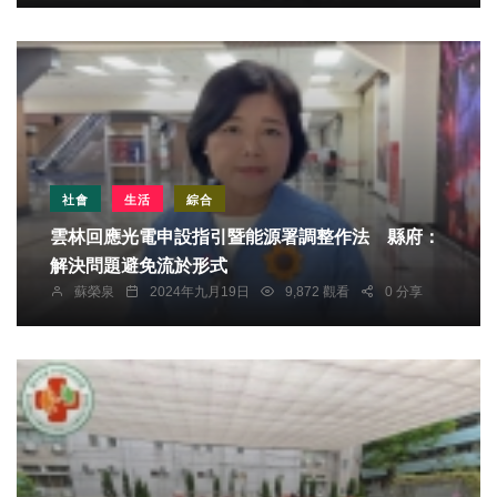
社會
生活
綜合
雲林回應光電申設指引暨能源署調整作法 縣府：
解決問題避免流於形式
蘇榮泉
2024年九月19日
9,872 觀看
0 分享