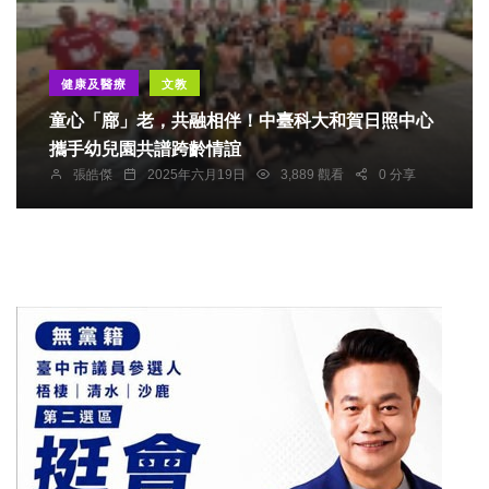
健康及醫療
文教
童心「廍」老，共融相伴！中臺科大和賀日照中心
攜手幼兒園共譜跨齡情誼
張皓傑
2025年六月19日
3,889 觀看
0 分享