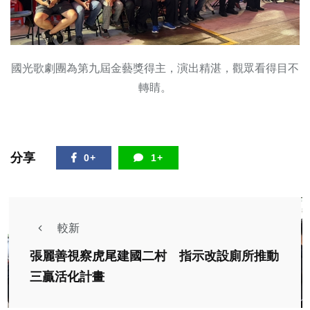
國光歌劇團為第九屆金藝獎得主，演出精湛，觀眾看得目不
轉睛。
分享
0+
1+
較新
張麗善視察虎尾建國二村 指示改設廁所推動
三贏活化計畫