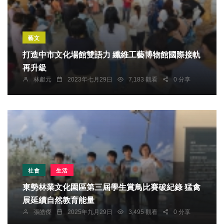
藝文
打造中市文化場館雙語力 纖維工藝博物館國際接軌
再升級
林獻元
2023年七月29日
7,183 觀看
0 分享
社會
生活
東勢林業文化園區第三屆學生賞鳥比賽破紀錄 猛禽
展延續自然教育能量
張皓傑
2025年九月29日
3,495 觀看
0 分享