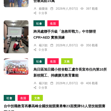
合最高罰15萬
蘇榮泉
2026年八月07日
397 觀看
0 分享
社會
生活
跨局處聯手升級「急救即戰力」中市辦理
CPR+AED 實務演練
楊川欽
2026年八月07日
350 觀看
0 分享
社會
生活
文教
烏日區旭日國小校舍動工盧市長宣布任內第10所
新校開工、持續擴充教育量能
楊川欽
2026年八月07日
406 觀看
0 分享
社會
生活
文教
台中技職教育再攀高峰全國技能競賽勇奪23面獎牌53人登技能競賽