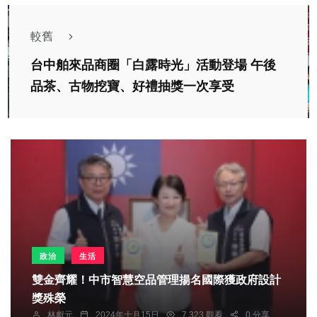
較舊
台中舶來品商圈「白露時光」活動登場 午後
品茶、古物挖寶、好禮抽獎一次享受
政治
生活
雙金齊耀！中市智慧空品管理揚名國際獲政府設計
獎殊榮
林獻元
2024年十月15日
7,323 觀看
0 分享