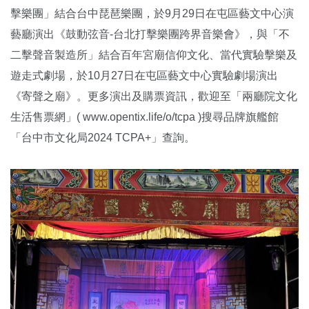
擊樂團」結合台中琵琶樂團，於9月29日在屯區藝文中心演
藝廳演出《鼓動弦音-台北打擊樂團跨界音樂會》，與「不
二擊聲音製造所」結合百年宮廟信仰文化、當代實驗擊樂及
遊走式劇場，於10月27日在屯區藝文中心實驗劇場演出
《寄聲之廟》。更多演出及購票資訊，歡迎至「兩廳院文化
生活售票網」( www.opentix.life/o/tcpa )搜尋品牌旗艦館
「台中市文化局2024 TCPA+」查詢。