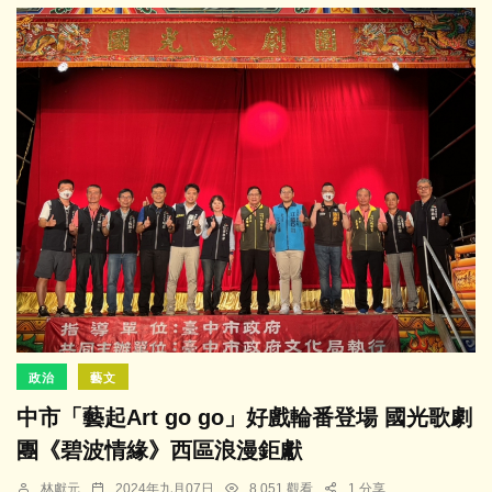
政治
藝文
中市「藝起Art go go」好戲輪番登場 國光歌劇
團《碧波情緣》西區浪漫鉅獻
林獻元
2024年九月07日
8,051 觀看
1 分享