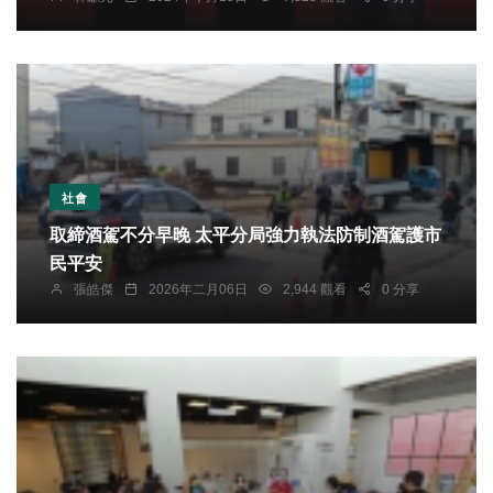
社會
取締酒駕不分早晚 太平分局強力執法防制酒駕護市
民平安
張皓傑
2026年二月06日
2,944 觀看
0 分享