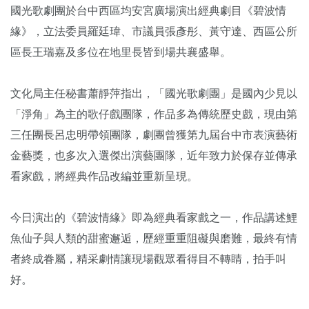
國光歌劇團於台中西區均安宮廣場演出經典劇目《碧波情
緣》，立法委員羅廷瑋、市議員張彥彤、黃守達、西區公所
區長王瑞嘉及多位在地里長皆到場共襄盛舉。
文化局主任秘書蕭靜萍指出，「國光歌劇團」是國內少見以
「淨角」為主的歌仔戲團隊，作品多為傳統歷史戲，現由第
三任團長呂忠明帶領團隊，劇團曾獲第九屆台中市表演藝術
金藝獎，也多次入選傑出演藝團隊，近年致力於保存並傳承
看家戲，將經典作品改編並重新呈現。
今日演出的《碧波情緣》即為經典看家戲之一，作品講述鯉
魚仙子與人類的甜蜜邂逅，歷經重重阻礙與磨難，最終有情
者終成眷屬，精采劇情讓現場觀眾看得目不轉睛，拍手叫
好。