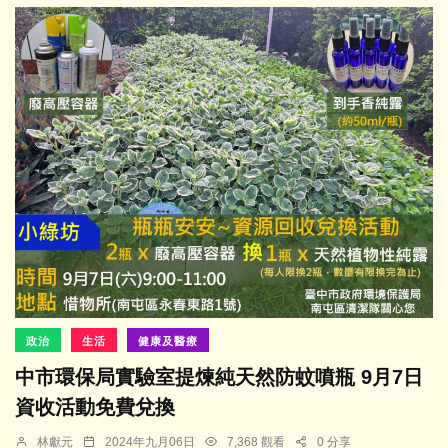
政治
生活
健康及醫療
中市環保局實驗室提煉純天然防蚊噴瓶 9月7日
資收活動免費兌換
林獻元
2024年九月06日
7,368 觀看
0 分享