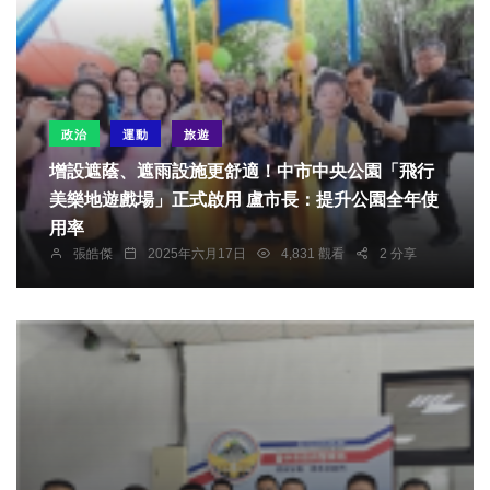
政治
運動
旅遊
增設遮蔭、遮雨設施更舒適！中市中央公園「飛行
美樂地遊戲場」正式啟用 盧市長：提升公園全年使
用率
張皓傑
2025年六月17日
4,831 觀看
2 分享