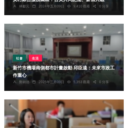
林獻元
2024年五月09日
9,410 觀看
0 分享
社會
生活
新竹市機場南側都市計畫啟動 邱臣遠：未來市政工
作重心
鄭銘德
2025年三月09日
5,353 觀看
0 分享