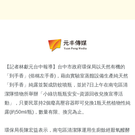
【記者林獻元台中報導】台中市政府環保局以天然有機的
「到手香」(俗稱左手香)，藉由實驗室蒸餾設備生產純天然
「到手香」純露並製成防蚊噴瓶，並於7日上午在南屯區清
潔隊惜物所舉辦「小綠坊瓶瓶安安~資源回收兌換宣導活
動」，只要民眾持2個廢高壓容器即可兌換1瓶天然植物性純
露(約50ml/瓶)，數量有限、換完為止。
環保局長陳宏益表示，南屯區清潔隊運用生廚餘經厭氧醱酵