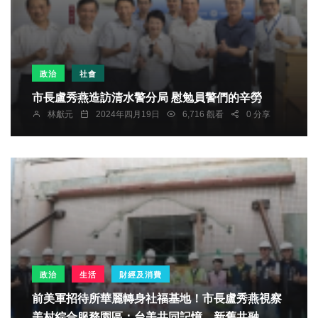
政治
社會
市長盧秀燕造訪清水警分局 慰勉員警們的辛勞
林獻元
2024年四月19日
6,716 觀看
0 分享
政治
生活
財經及消費
前美軍招待所華麗轉身社福基地！市長盧秀燕視察
美村綜合服務園區：台美共同記憶、新舊共融