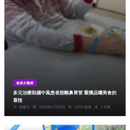
健康及醫療
多元治療助腦中風患者脫離鼻胃管 重獲品嚐美食的
喜悅
林獻元
2025年六月05日
4,563 觀看
1 分享