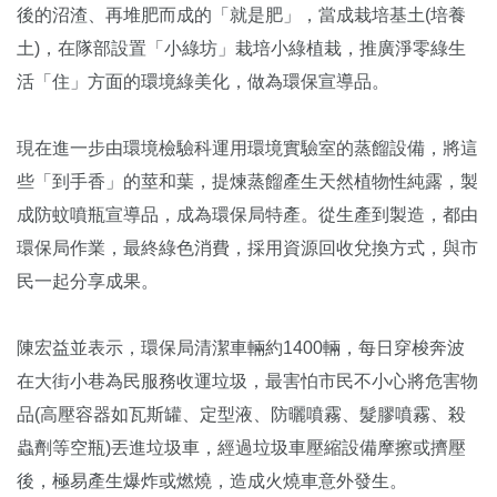
後的沼渣、再堆肥而成的「就是肥」，當成栽培基土(培養
土)，在隊部設置「小綠坊」栽培小綠植栽，推廣淨零綠生
活「住」方面的環境綠美化，做為環保宣導品。
現在進一步由環境檢驗科運用環境實驗室的蒸餾設備，將這
些「到手香」的莖和葉，提煉蒸餾產生天然植物性純露，製
成防蚊噴瓶宣導品，成為環保局特產。從生產到製造，都由
環保局作業，最終綠色消費，採用資源回收兌換方式，與市
民一起分享成果。
陳宏益並表示，環保局清潔車輛約1400輛，每日穿梭奔波
在大街小巷為民服務收運垃圾，最害怕市民不小心將危害物
品(高壓容器如瓦斯罐、定型液、防曬噴霧、髮膠噴霧、殺
蟲劑等空瓶)丟進垃圾車，經過垃圾車壓縮設備摩擦或擠壓
後，極易產生爆炸或燃燒，造成火燒車意外發生。