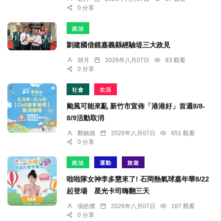
0 分享
政治
劉建國借鏡嘉義縣經驗堤三大政見
胡月
2026年八月07日
83 觀看
0 分享
社會
生活
颱風可能來亂 新竹市宣佈「港港好」首週8/8-
8/9活動取消
鄭銘德
2026年八月07日
651 觀看
0 分享
政治
運動
旅遊
啦啦隊女神李多慧來了! 石岡熱氣球嘉年華8/22
起登場 星光卡司嗨翻三天
張皓傑
2026年八月07日
187 觀看
0 分享