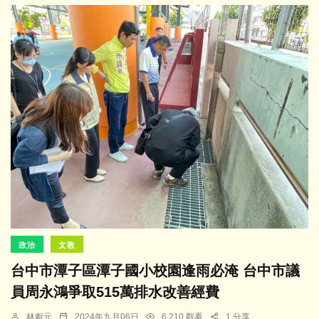
政治
文教
台中市潭子區潭子國小校園逢雨必淹 台中市議
員周永鴻爭取515萬排水改善經費
林獻元
2024年九月06日
6,210 觀看
1 分享