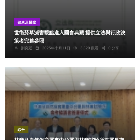
健康及醫療
世衛菸草減害觀點進入國會典藏 提供立法與行政決
策者完整參照
劉奕廷
2025年十月11日
3,329 觀看
0 分享
綜合