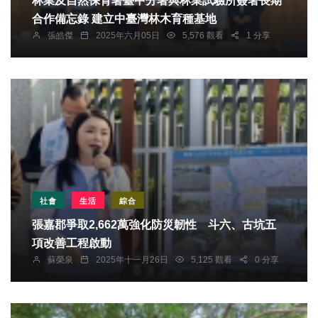
林業及自然保育署臺中分署與林業試驗所簽署長期
合作備忘錄 建立中臺灣林木育種基地
張皓傑
2025年六月05日
5,576 觀看
1 分享
社會
生活
綜合
張嘉郡爭取2,662萬強化防災韌性 斗六、古坑五
項改善工程啟動
蘇榮泉
2025年十一月26日
5,125 觀看
0 分享