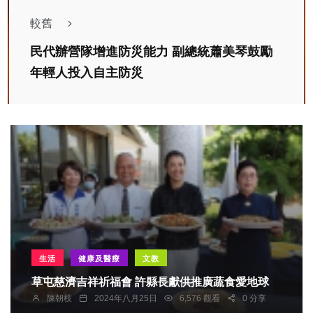
較舊
民代辦營隊增進防災能力 副總統蕭美琴鼓勵
年輕人投入自主防災
生活
健康及醫療
文教
草屯慈濟吉祥祈福會 許縣長獻供推廣蔬食愛地球
陳朝枝
2024年八月25日
6,576 觀看
0 分享