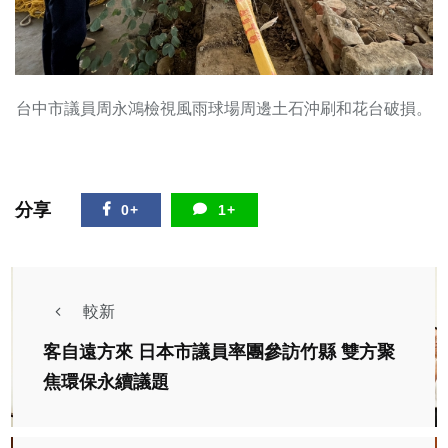
台中市議員周永鴻檢視風雨球場周邊土石沖刷和花台破損。
分享
0+
1+
較新
客自遠方來 日本市議員率團參訪竹縣 雙方聚
焦環保永續議題