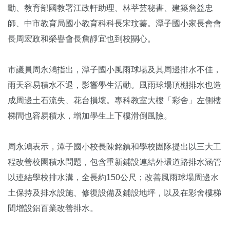
勳、教育部國教署江政軒助理、林莘芸秘書、建築詹益忠
師、中市教育局國小教育科科長宋玟蓁。潭子國小家長會會
長周宏政和榮譽會長詹靜宜也到校關心。
市議員周永鴻指出，潭子國小風雨球場及其周邊排水不佳，
雨天容易積水不退，影響學生活動。風雨球場頂棚排水也造
成周邊土石流失、花台損壞。專科教室大樓「彩舍」左側樓
梯間也容易積水，增加學生上下樓滑倒風險。
周永鴻表示，潭子國小校長陳銘鎮和學校團隊提出以三大工
程改善校園積水問題，包含重新鋪設連結外環道路排水涵管
以連結學校排水溝，全長約150公尺；改善風雨球場周邊水
土保持及排水設施、修復設備及鋪設地坪，以及在彩舍樓梯
間增設鋁百業改善排水。