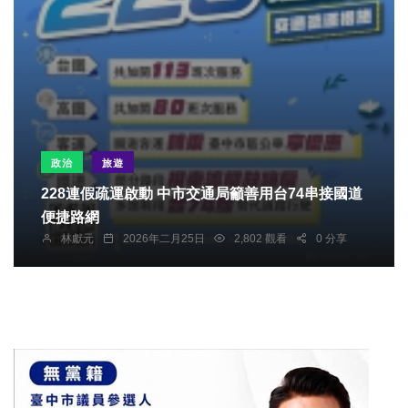
政治
旅遊
228連假疏運啟動 中市交通局籲善用台74串接國道
便捷路網
林獻元
2026年二月25日
2,802 觀看
0 分享