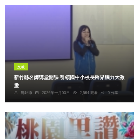
文教
新竹縣名師講堂開課 引領國中小校長跨界腦力大激
盪
鄭銘德
2026年一月03日
2,594 觀看
0 分享