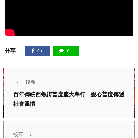
分享
0+
0+
較新
百年傳統西螺街普度盛大舉行 愛心普度傳遞
社會溫情
較舊