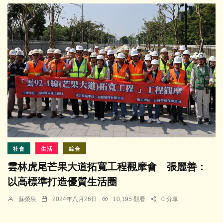
社會
生活
綜合
雲林虎尾芒果大道拓寬工程觀摩會 張麗善：
以高標準打造優質生活圈
蘇榮泉
2024年八月26日
10,195 觀看
0 分享