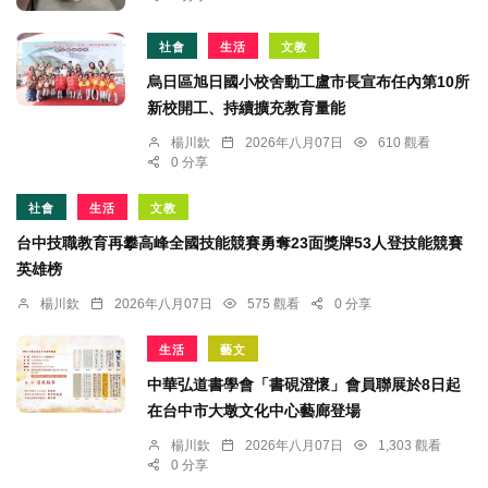
社會
生活
文教
烏日區旭日國小校舍動工盧市長宣布任內第10所
新校開工、持續擴充教育量能
楊川欽
2026年八月07日
610 觀看
0 分享
社會
生活
文教
台中技職教育再攀高峰全國技能競賽勇奪23面獎牌53人登技能競賽
英雄榜
楊川欽
2026年八月07日
575 觀看
0 分享
生活
藝文
中華弘道書學會「書硯澄懷」會員聯展於8日起
在台中市大墩文化中心藝廊登場
楊川欽
2026年八月07日
1,303 觀看
0 分享