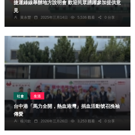
捷運綠線舉辦地方說明會 歡迎民眾踴躍參加提供意
見
黃永豐
2025年三月14日
5,536 觀看
0 分享
社會
生活
台中港「馬力全開，熱血港灣」捐血活動號召挽袖
傳愛
楊川欽
2026年三月26日
3,253 觀看
0 分享