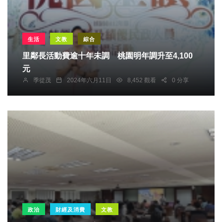
生活
文教
綜合
里鄰長活動費逾十年未調 桃園明年調升至4,100
元
季從茂
2024年六月11日
8,452 觀看
0 分享
政治
財經及消費
文教