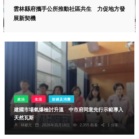
雲林縣府攜手公所推動社區共生 力促地方發
展新契機
政治
生活
財經及消費
建國市場氣爆檢討升溫 中市府同意先行示範導入
天然瓦斯
林獻元
2026年四月16日
2,355 觀看
1 分享