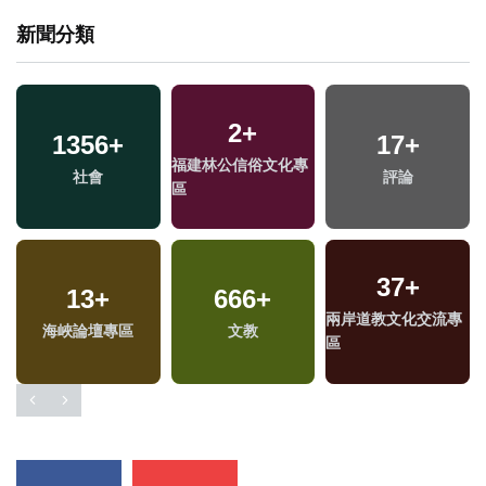
新聞分類
2
+
1356
+
17
+
福建林公信俗文化專
社會
評論
區
37
+
13
+
666
+
兩岸道教文化交流專
海峽論壇專區
文教
區