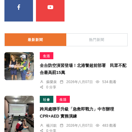
最新新聞
熱門新聞
生活
全台防空演習登場！北港警超前部署 民眾不配
合最高罰15萬
蘇榮泉
2026年八月07日
534 觀看
0 分享
社會
生活
跨局處聯手升級「急救即戰力」中市辦理
CPR+AED 實務演練
楊川欽
2026年八月07日
483 觀看
0 分享