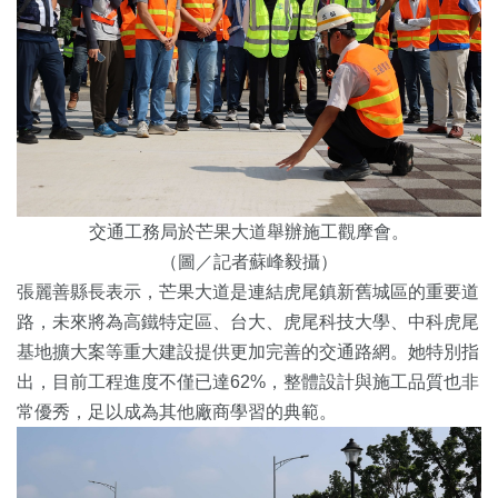
交通工務局於芒果大道舉辦施工觀摩會。
（圖／記者蘇峰毅攝）
張麗善縣長表示，芒果大道是連結虎尾鎮新舊城區的重要道
路，未來將為高鐵特定區、台大、虎尾科技大學、中科虎尾
基地擴大案等重大建設提供更加完善的交通路網。她特別指
出，目前工程進度不僅已達62%，整體設計與施工品質也非
常優秀，足以成為其他廠商學習的典範。