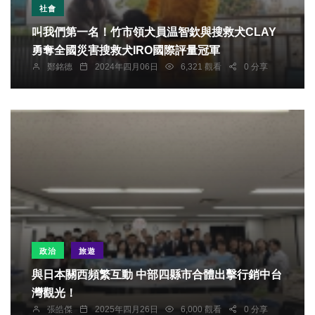
社會
叫我們第一名！竹市領犬員温智欽與搜救犬CLAY
勇奪全國災害搜救犬IRO國際評量冠軍
鄭銘德
2024年四月06日
6,321 觀看
0 分享
政治
旅遊
與日本關西頻繁互動 中部四縣市合體出擊行銷中台
灣觀光！
張皓傑
2025年四月26日
6,000 觀看
0 分享