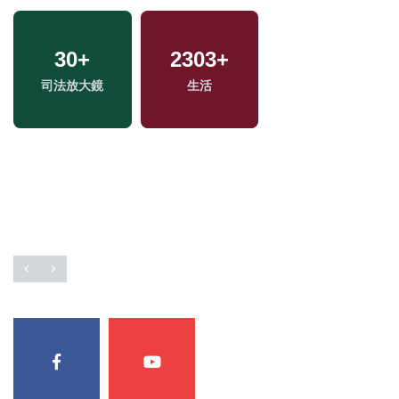
30
95
+
+
2338
1571
+
+
1934
+
司法放大鏡
影視
生活
政治
社會
702
+
1
+
24
+
財經及消費
2023金鐘獎
評論