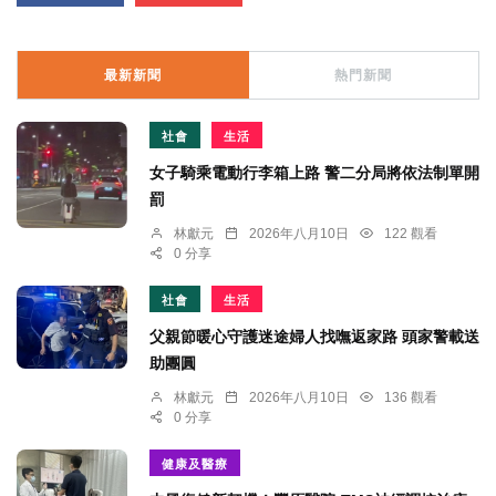
最新新聞
熱門新聞
社會
生活
女子騎乘電動行李箱上路 警二分局將依法制單開
罰
林獻元
2026年八月10日
122 觀看
0 分享
社會
生活
父親節暖心守護迷途婦人找嘸返家路 頭家警載送
助團圓
林獻元
2026年八月10日
136 觀看
0 分享
健康及醫療