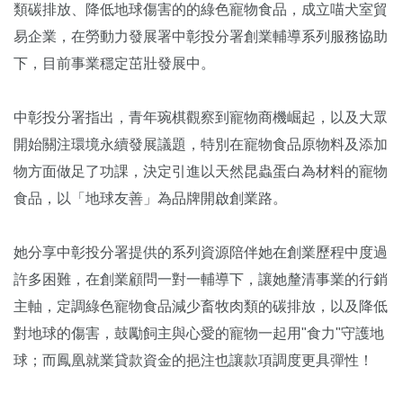
類碳排放、降低地球傷害的的綠色寵物食品，成立喵犬室貿
易企業，在勞動力發展署中彰投分署創業輔導系列服務協助
下，目前事業穩定茁壯發展中。
中彰投分署指出，青年琬棋觀察到寵物商機崛起，以及大眾
開始關注環境永續發展議題，特別在寵物食品原物料及添加
物方面做足了功課，決定引進以天然昆蟲蛋白為材料的寵物
食品，以「地球友善」為品牌開啟創業路。
她分享中彰投分署提供的系列資源陪伴她在創業歷程中度過
許多困難，在創業顧問一對一輔導下，讓她釐清事業的行銷
主軸，定調綠色寵物食品減少畜牧肉類的碳排放，以及降低
對地球的傷害，鼓勵飼主與心愛的寵物一起用"食力"守護地
球；而鳳凰就業貸款資金的挹注也讓款項調度更具彈性！