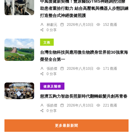
中風復健新契機！豐原醫院rTMS神經調控治療
助患者重拾行動力 結合高壓氧與機器人步態訓練
打造整合式神經復健照護
林獻元
2026年八月10日
152 觀看
0 分享
文教
台灣生物科技與應用微生物躋身世界前30強東海
榮登全台第一
張皓傑
2026年八月10日
171 觀看
0 分享
健康及醫療
慈濟五夠力智啟長照新時代翻轉銀髮共創再青春
張皓傑
2026年八月10日
221 觀看
0 分享
更多最新新聞