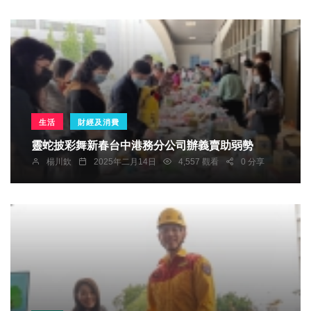
生活
財經及消費
靈蛇披彩舞新春台中港務分公司辦義賣助弱勢
楊川欽
2025年二月14日
4,557 觀看
0 分享