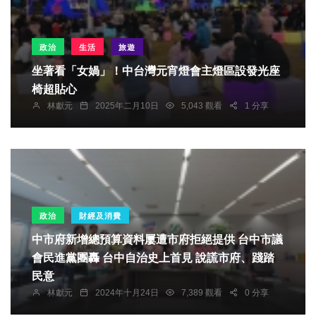
政治
生活
旅遊
坐著看「女媧」！中台灣元宵燈會主燈區設發光座
椅超貼心
林獻元
2025年二月10日
5,043 觀看
1 分享
政治
財經及消費
中市府新增總預算資料屢遭市府拒絕提供 台中市議
會民進黨團轟 台中自治史上首見 說謊市府、踐踏
民意
林獻元
2024年十月24日
7,389 觀看
0 分享