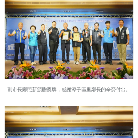
副市長鄭照新頒贈獎牌，感謝潭子區里鄰長的辛勞付出。