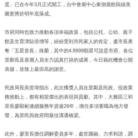
蛋」已在今年3月正式開工，台中會展中心東側展館與綠美
圖更將於明年底落成。
市府同時也致力推動各項幸福政策，包括公托、公幼、親子
館及生育津貼倍增等，紛紛受到市民家人的肯定，盧市長勇
奪「五星首長」殊榮，其中的4.9999顆星可說是市府、各位
里鄰長及基層人員全力認真打拚的成果，今日藉此機會公開
表揚，並致上最崇高的謝意。
民政局長吳世瑋指出，此次獲獎人員在里鄰及民政、役政業
務推動上，都有相當傑出的表現與貢獻。其中，大雅區三和
里長廖顯彬連續服務年資逾26年，擔任多項要職為地方發
聲，為里民與政府間最佳溝通橋梁。
此外，廖里長擔任調解委員多年，處世圓融、力求和諧，調