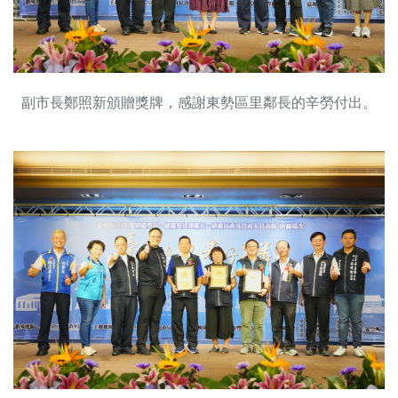
副市長鄭照新頒贈獎牌，感謝東勢區里鄰長的辛勞付出。