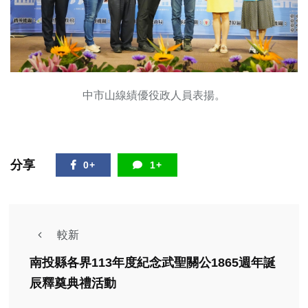
中市山線績優役政人員表揚。
分享
0+
1+
較新
南投縣各界113年度紀念武聖關公1865週年誕
辰釋奠典禮活動