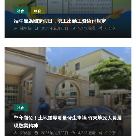
社會
綜合
端午節為國定假日，勞工出勤工資給付規定
陳朝枝
2025年五月23日
5,372 觀看
0 分享
社會
堅守崗位！土地鑑界測量發生車禍 竹東地政人員展
現敬業精神
鄭銘德
2025年六月23日
4,213 觀看
0 分享