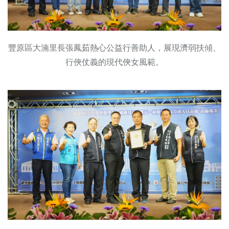
豐原區大湳里長張鳳茹熱心公益行善助人，展現濟弱扶傾、
行俠仗義的現代俠女風範。