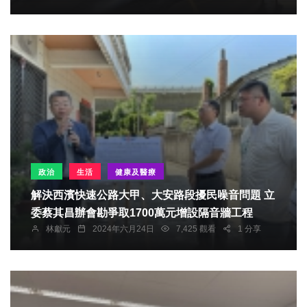
政治
生活
健康及醫療
解決西濱快速公路大甲、大安路段擾民噪音問題 立
委蔡其昌辦會勘爭取1700萬元增設隔音牆工程
林獻元
2024年六月24日
7,425 觀看
1 分享