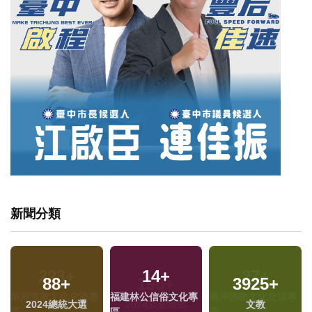
新聞分類
14
+
88
+
3925
+
專
福建林公信俗文化專
2024總統大選
文教