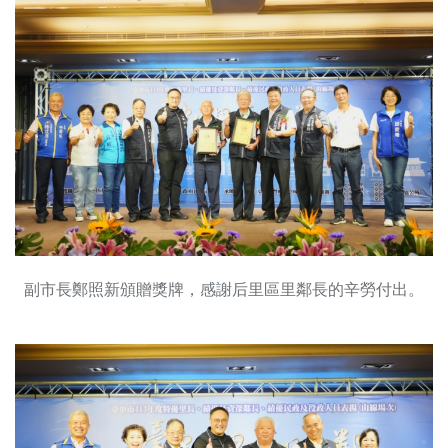
副市長鄭照新頒贈獎牌，感謝后里區里鄰長的辛勞付出。