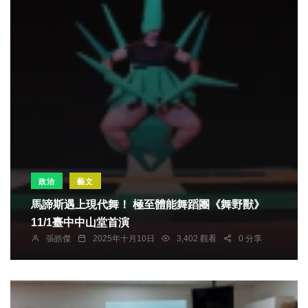
政治
藝文
馬諦斯遇上現代舞！ 極至體能舞蹈團《舞野獸》
11/1臺中中山堂首演
張皓傑
2025年十月10日
3,402 觀看
0 分享