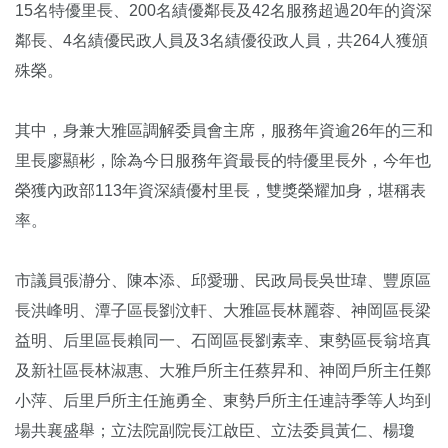
15名特優里長、200名績優鄰長及42名服務超過20年的資深
鄰長、4名績優民政人員及3名績優役政人員，共264人獲頒
殊榮。
其中，身兼大雅區調解委員會主席，服務年資逾26年的三和
里長廖顯彬，除為今日服務年資最長的特優里長外，今年也
榮獲內政部113年資深績優村里長，雙獎榮耀加身，堪稱表
率。
市議員張瀞分、陳本添、邱愛珊、民政局長吳世瑋、豐原區
長洪峰明、潭子區長劉汶軒、大雅區長林麗蓉、神岡區長梁
益明、后里區長賴同一、石岡區長劉素幸、東勢區長翁培真
及新社區長林淑惠、大雅戶所主任蔡昇和、神岡戶所主任鄭
小萍、后里戶所主任施勇全、東勢戶所主任連詩季等人均到
場共襄盛舉；立法院副院長江啟臣、立法委員黃仁、楊瓊