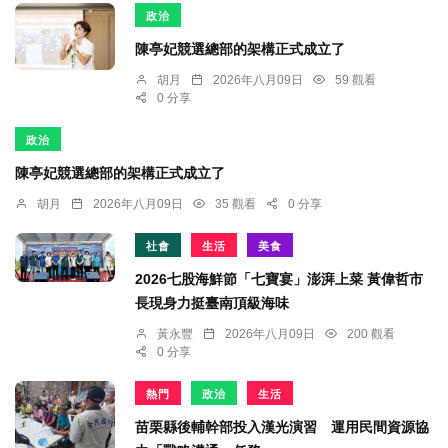
政治
陳亭妃競選總部的架構正式成立了
胡月
2026年八月09日
59 觀看
0 分享
政治
陳亭妃競選總部的架構正式成立了
胡月
2026年八月09日
35 觀看
0 分享
社會
生活
美食
2026七股海鮮節「七寶宴」澎湃上菜 黃偉哲市
長現身力挺臺南頂級海味
黃永豐
2026年八月09日
200 觀看
0 分享
熱門
政治
生活
苗栗縣後輔幹部投入漢光演習 運用民間資源協