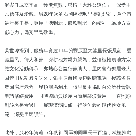
解案件成立率高，獲獎無數，堪稱「大雅公道伯」，深受里
民信任及愛戴。另28年次的石岡區德興里長劉紀雄，為全市
最年長里長，秉持「活到老，服務到老」的精神，為地方奉
獻心力，備受里民敬重。
吳世瑋提到，服務年資逾11年的豐原區大湳里長張鳳茹，愛
護里民、待人和善，深耕地方親力親為，並積極推廣地方宗
教文化活動傳承，亦熱心公益行善助人，里內曾有獨居老人
因使用瓦斯煮食失火，張里長自掏腰包致贈電鍋，後該名長
者因房屋老舊，屋頂崩塌漏水，張里長更協助向公所社會課
申請修繕費用，同時協助負擔屋內簡易裝潢費用，一直照顧
到該名長者過世，展現濟弱扶傾、行俠仗義的現代俠女風
範，深受里民讚許。
此外，服務年資逾17年的神岡區神岡里長王百瀛，積極推動