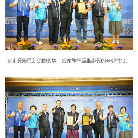
副市長鄭照新頒贈獎牌，感謝和平區里鄰長的辛勞付出。