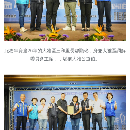
服務年資逾26年的大雅區三和里長廖顯彬，身兼大雅區調解
委員會主席，，堪稱大雅公道伯。