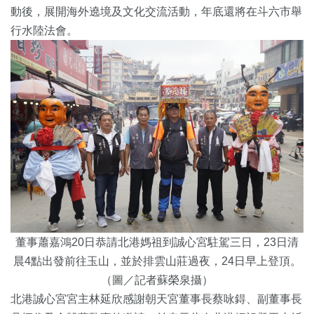
動後，展開海外遶境及文化交流活動，年底還將在斗六市舉
行水陸法會。
董事蕭嘉鴻20日恭請北港媽祖到誠心宮駐駕三日，23日清
晨4點出發前往玉山，並於排雲山莊過夜，24日早上登頂。
（圖／記者蘇榮泉攝）
北港誠心宮宮主林延欣感謝朝天宮董事長蔡咏鍀、副董事長