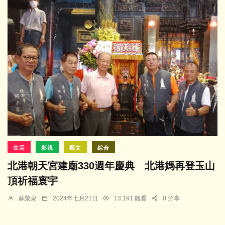
生活
影視
藝文
綜合
北港朝天宮建廟330週年慶典 北港媽再登玉山
頂祈福寰宇
蘇榮泉
2024年七月21日
13,191 觀看
0 分享