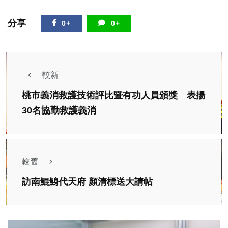
分享
0+
0+
較新
桃市義消救護技術評比暨有功人員頒獎 表揚
30名協勤救護義消
較舊
訪南鯤鯓代天府 顏清標送大請帖