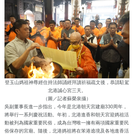
登玉山媽祖神尊經住持法師誦經拜讀祈福疏文後，恭請駐駕
北港誠心宮三天。
（圖／記者蘇榮泉攝）
吳副董事長進一步指出，今年是北港朝天宮建廟330周年，
將舉行一系列慶祝活動。年初，北港進香和朝天宮迎媽祖活
動被列為國家重要民俗，成為台灣唯一擁有兩項國家重要民
俗保存的宮廟。隨後，北港媽祖將在笨港遶境及各地進香活