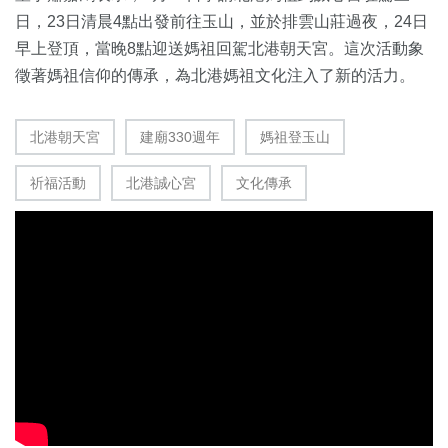
日，23日清晨4點出發前往玉山，並於排雲山莊過夜，24日
早上登頂，當晚8點迎送媽祖回駕北港朝天宮。這次活動象
徵著媽祖信仰的傳承，為北港媽祖文化注入了新的活力。
北港朝天宮
建廟330週年
媽祖登玉山
祈福活動
北港誠心宮
文化傳承