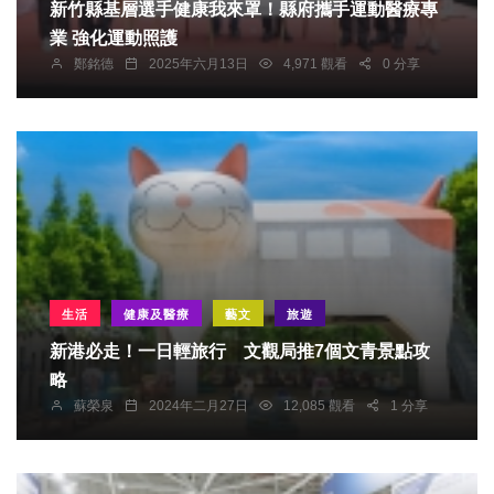
新竹縣基層選手健康我來罩！縣府攜手運動醫療專
業 強化運動照護
鄭銘德
2025年六月13日
4,971 觀看
0 分享
生活
健康及醫療
藝文
旅遊
新港必走！一日輕旅行 文觀局推7個文青景點攻
略
蘇榮泉
2024年二月27日
12,085 觀看
1 分享