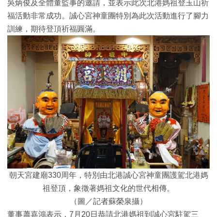
吳炳俊及全體董監事的邀請，並表示此次北港媽祖登玉山祈
福活動非常成功。誠心宮神童團特別為此次活動進行了腳力
訓練，期待登頂祈福圓滿。
朝天宮建廟330周年，特別由北港誠心宮神童團護駕北港媽
祖登頂，象徵著媽祖文化的世代相傳。
（圖／記者蘇榮泉攝）
董事蕭嘉鴻表示，7月20日恭請北港媽祖到誠心宮駐駕三