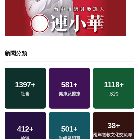
新聞分類
1397
+
581
+
1118
+
社會
健康及醫療
政治
38
+
412
+
501
+
兩岸道教文化交流專
兩
旅遊
財經及消費