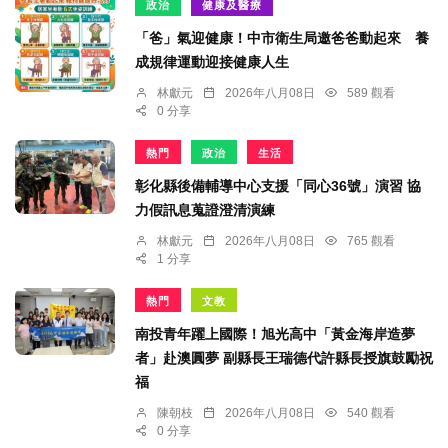
政治
健康及醫療
「爸」氣迎健康！中市衛生局邀爸爸動起來 養
成規律運動迎接健康人生
林獻元
2026年八月08日
589 觀看
0 分享
熱門
政治
生活
彰化縣後備輔導中心支援「同心36號」演習 協
力假訊息蒐證澄清演練
林獻元
2026年八月08日
765 觀看
1 分享
熱門
文教
南投青年躍上國際！旭光高中「黃金海岸造夢
者」赴澳圓夢 副縣長王瑞德代許縣長授旗鼓勵祝
福
陳朝枝
2026年八月08日
540 觀看
0 分享