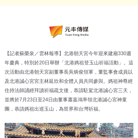
【記者蘇榮泉／雲林報導】北港朝天宮今年迎來建廟330週
年慶典，特別於20日舉辦「北港媽祖登玉山祈福活動」。這
次活動由北港朝天宮副董事長吳炳俊領軍，董監事會成員以
及北港誠心宮宮主林延欣和全體人員共同參與。媽祖神尊經
住持法師誦經拜讀祈福疏文後，恭請駐駕北港誠心宮三天，
並將於7月23日至24日由董事蕭嘉鴻率領北港誠心宮神童
團，恭請媽祖出巡玉山，為世界和台灣祈福。