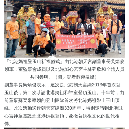
「北港媽祖登玉山祈福儀式」由北港朝天宮副董事長吳炳俊
領軍，董監事會成員以及北港誠心宮宮主林延欣和全體人員
共同參與。（圖／記者蘇榮泉攝）
副董事長吳炳俊表示，這次是北港朝天宮繼2013年首次登
玉山後，第二次恭請北港媽祖和神童登頂玉山。十年前，由
前董事蘇榮泉率領的登山團隊首次將北港媽祖帶上玉山頂
峰。此次活動適逢朝天宮建廟330周年，特別邀請到北港誠
心宮神童團護駕北港媽祖登頂，象徵著媽祖文化的世代相
傳。