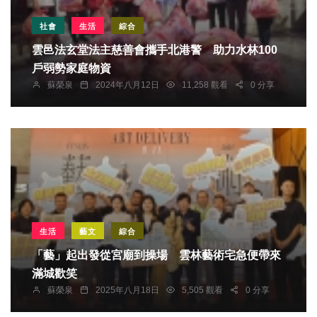
社會
生活
綜合
雲邑法玄堂法主慈善會攜手北港警 助力水林100
戶弱勢家庭物資
蘇榮泉
2024年八月12日
11,258 觀看
0 分享
生活
藝文
綜合
「藝」起出發從宮廟到操場 雲林藝術宅急便帶來
滿城歡笑
蘇榮泉
2025年八月18日
5,505 觀看
0 分享