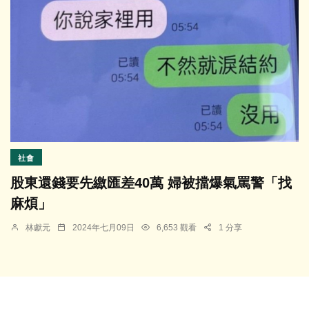
社會
股東還錢要先繳匯差40萬 婦被擋爆氣罵警「找
麻煩」
林獻元
2024年七月09日
6,653 觀看
1 分享