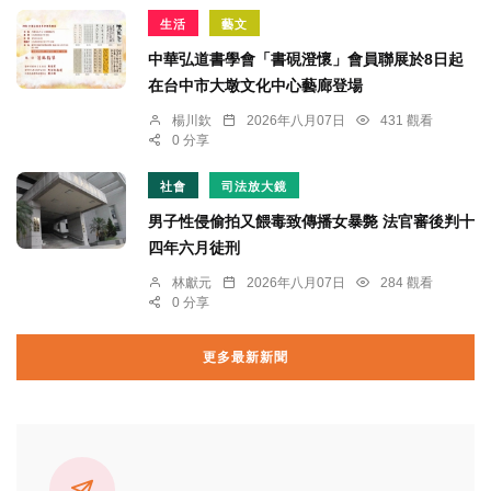
生活
藝文
中華弘道書學會「書硯澄懷」會員聯展於8日起
在台中市大墩文化中心藝廊登場
楊川欽
2026年八月07日
431 觀看
0 分享
社會
司法放大鏡
男子性侵偷拍又餵毒致傳播女暴斃 法官審後判十
四年六月徒刑
林獻元
2026年八月07日
284 觀看
0 分享
更多最新新聞