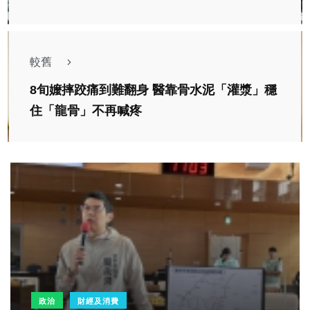
較舊
8旬嬤摔跤痛到難翻身 醫靠骨水泥「灌漿」穩
住「龍骨」不再喊疼
政治
財經及消費