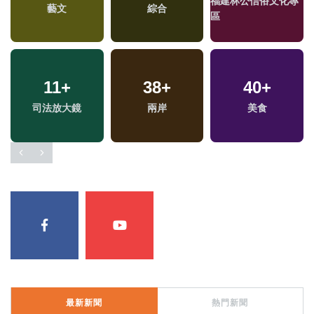
福建林公信俗文化專
藝文
綜合
區
11
+
38
+
40
+
司法放大鏡
兩岸
美食
最新新聞
熱門新聞