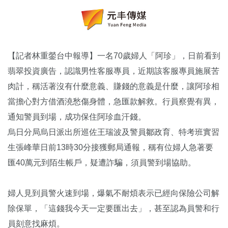
【記者林重鎣台中報導】一名70歲婦人「阿珍」，日前看到
翡翠投資廣告，認識男性客服專員，近期該客服專員施展苦
肉計，稱活著沒有什麼意義、賺錢的意義是什麼，讓阿珍相
當擔心對方借酒澆愁傷身體，急匯款解救。行員察覺有異，
通知警員到場，成功保住阿珍血汗錢。
烏日分局烏日派出所巡佐王瑞波及警員鄒政育、特考班實習
生張峰華日前13時30分接獲郵局通報，稱有位婦人急著要
匯40萬元到陌生帳戶，疑遭詐騙，須員警到場協助。
婦人見到員警火速到場，爆氣不耐煩表示已經向保險公司解
除保單，「這錢我今天一定要匯出去」，甚至認為員警和行
員刻意找麻煩。