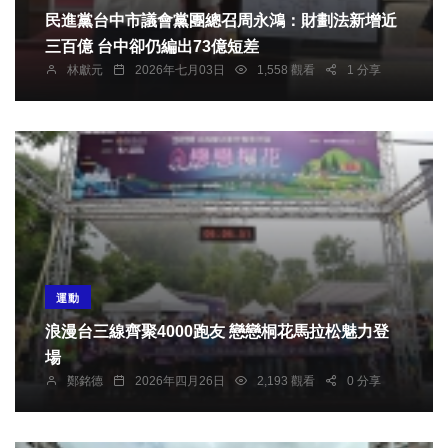
民進黨台中市議會黨團總召周永鴻：財劃法新增近
三百億 台中卻仍編出73億短差
林獻元
2026年七月03日
1,558 觀看
1 分享
運動
浪漫台三線齊聚4000跑友 戀戀桐花馬拉松魅力登
場
鄭銘德
2026年四月26日
2,193 觀看
0 分享