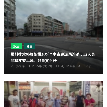
政治
社會
爆料排水格柵板模忘拆？中市建設局澄清：該人員
非屬本案工班、與事實不符
張皓傑
2025年七月09日
4,012 觀看
0 分享