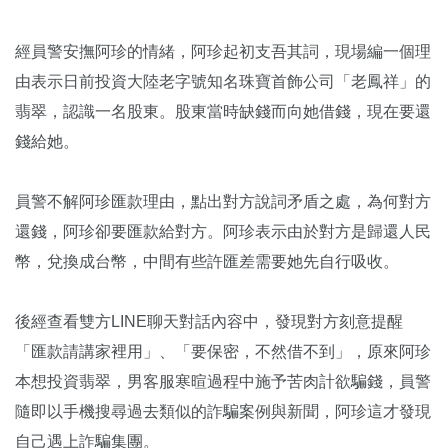
經員警安撫阿珍的情緒，阿珍起初支吾其詞，現場編一個理
由表示日前投資大陸老字號知名珠寶首飾公司「老鳳祥」的
翡翠，認識一名股東。股東當時缺錢而向她借錢，現在要還
錢給她。
員警不解阿珍匯款理由，點出對方說詞矛盾之處，為何對方
還錢，阿珍卻要匯款給對方。阿珍表示由於對方是歸還人民
幣，兌換成台幣，中間有些許匯差需要她先自行吸收。
後經查看雙方LINE聊天對話內容中，發現對方刻意提醒
「匯款請講家裡用」、「要保密，不然借不到」，原來阿珍
本想投資翡翠，男客服寒暄過程中施予苦肉計欲騙錢，員警
隨即以手機搜尋過去類似的詐騙案例與新聞，阿珍這才發現
自己遇上詐騙集團。