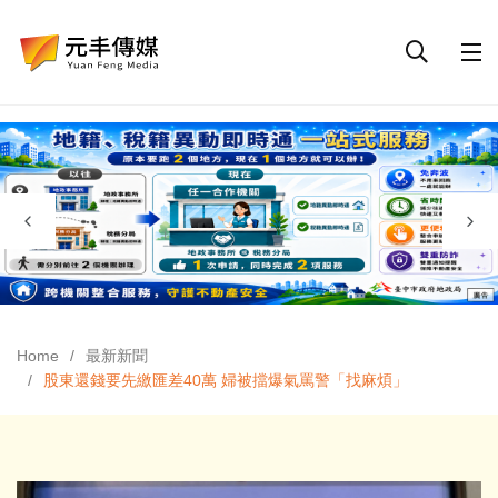
Home
最新新聞
股東還錢要先繳匯差40萬 婦被擋爆氣罵警「找麻煩」