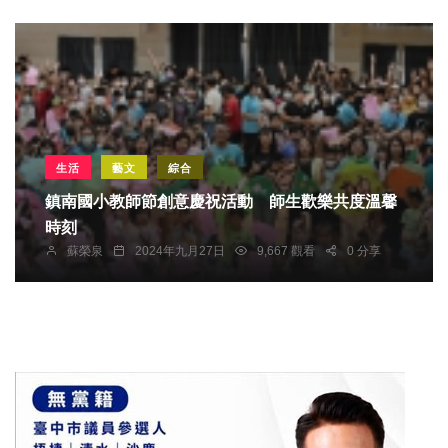
生活
藝文
綜合
鎮南國小教師節創意慶祝活動 師生歡樂共度溫馨
時刻
蘇榮泉
2024年九月27日
9,667 觀看
0 分享