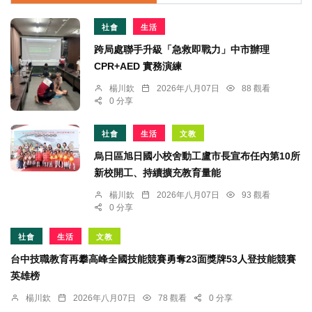
社會
生活
跨局處聯手升級「急救即戰力」中市辦理
CPR+AED 實務演練
楊川欽
2026年八月07日
88 觀看
0 分享
社會
生活
文教
烏日區旭日國小校舍動工盧市長宣布任內第10所
新校開工、持續擴充教育量能
楊川欽
2026年八月07日
93 觀看
0 分享
社會
生活
文教
台中技職教育再攀高峰全國技能競賽勇奪23面獎牌53人登技能競賽
英雄榜
楊川欽
2026年八月07日
78 觀看
0 分享