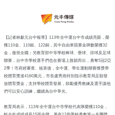
【記者林獻元台中報導】113年全中運台中市成績亮眼，榮
獲110金、110銀、122銅，其中自由車競賽金牌數榮獲32
金，傲視全國；另教育部中等學校棒球、壘球、排球及足球
聯賽，台中市學校選手們也在賽場上脫穎而出，勇奪5冠2亞
2季！市府經審查、核算後，全中運、學生運動聯賽獲獎學
校體育獎達4160萬元，市長盧秀燕特別指示教育局足額發
放體育獎金，支持學校體育發展，鼓勵優秀教練及選手讓他
們可以安心訓練，繼續為台中爭光。
教育局表示，113年全中運台中市學校代表隊榮獲110金，
較去年成績成長15面金牌，更有12所學校勇奪第一名團體