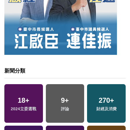
新聞分類
18
+
9
+
270
+
2024立委選戰
評論
財經及消費