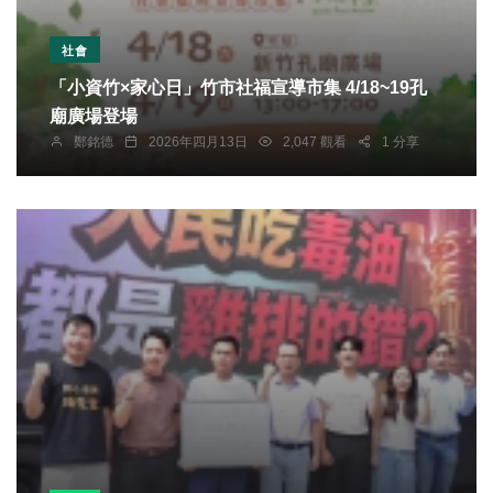
社會
「小資竹×家心日」竹市社福宣導市集 4/18~19孔
廟廣場登場
鄭銘德
2026年四月13日
2,047 觀看
1 分享