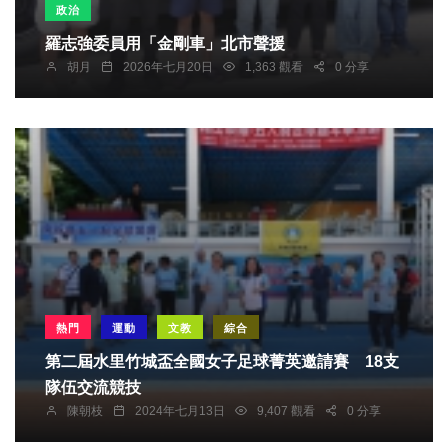
政治
羅志強委員用「金剛車」北市聲援
胡月
2026年七月20日
1,363 觀看
0 分享
熱門
運動
文教
綜合
第二屆水里竹城盃全國女子足球菁英邀請賽 18支
隊伍交流競技
陳朝枝
2024年七月13日
9,407 觀看
0 分享