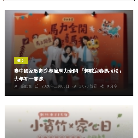
藝文
臺中國家歌劇院春節馬力全開 「趣味迎春馬拉松」
大年初一開跑
張皓傑
2026年二月05日
2,673 觀看
0 分享