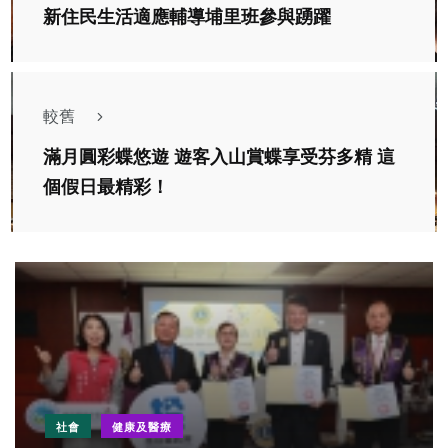
新住民生活適應輔導埔里班參與踴躍
較舊
滿月圓彩蝶悠遊 遊客入山賞蝶享受芬多精 這
個假日最精彩！
社會
健康及醫療