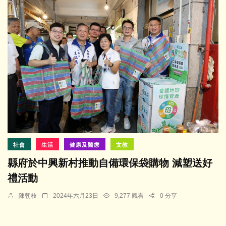
社會
生活
健康及醫療
文教
縣府於中興新村推動自備環保袋購物 減塑送好
禮活動
陳朝枝
2024年六月23日
9,277 觀看
0 分享