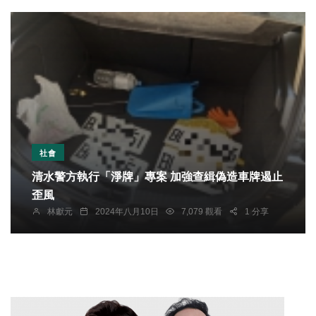
社會
清水警方執行「淨牌」專案 加強查緝偽造車牌遏止
歪風
林獻元
2024年八月10日
7,079 觀看
1 分享