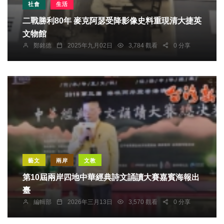
社會
生活
二戰勝利80年 麥克阿瑟受降影像史料重現清大捷英
文物館
鄭銘德
2025年九月02日
3,784 觀看
0 分享
藝文
兩岸
文教
第10屆兩岸四地中華經典詩文誦讀大賽嘉賓海報出
臺
編輯部
2026年三月13日
3,570 觀看
0 分享