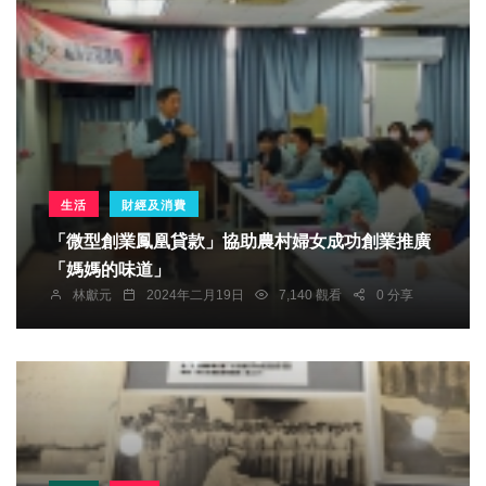
生活
財經及消費
「微型創業鳳凰貸款」協助農村婦女成功創業推廣
「媽媽的味道」
林獻元
2024年二月19日
7,140 觀看
0 分享