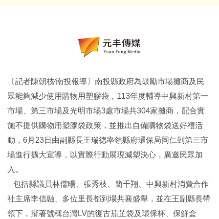
〔記者陳朝枝∕南投報導〕南投縣政府為鼓勵市場攤商及民
眾能夠減少使用購物用塑膠袋，113年度輔導中興新村第一
市場、第三市場及光明市場3處市場共304家攤商，配合實
施不提供購物用塑膠袋政策，並推出自備購物袋送好禮活
動，6月23日由副縣長王瑞德率領縣府環保局同仁到第三市
場進行擴大宣導，以實際行動展現減塑決心，廣邀民眾加
入。
包括縣議員林儒暘、張秀枝、簡千翔、中興新村消費合作
社主席李信融、多位里長都到場共襄盛舉，並在王副縣長帶
領下，揹著號稱台灣LV的復古茄芷袋及環保杯、保鮮盒