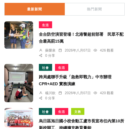
最新新聞
熱門新聞
生活
全台防空演習登場！北港警超前部署 民眾不配
合最高罰15萬
蘇榮泉
2026年八月07日
426 觀看
0 分享
社會
生活
跨局處聯手升級「急救即戰力」中市辦理
CPR+AED 實務演練
楊川欽
2026年八月07日
420 觀看
0 分享
社會
生活
文教
烏日區旭日國小校舍動工盧市長宣布任內第10所
新校開工、持續擴充教育量能