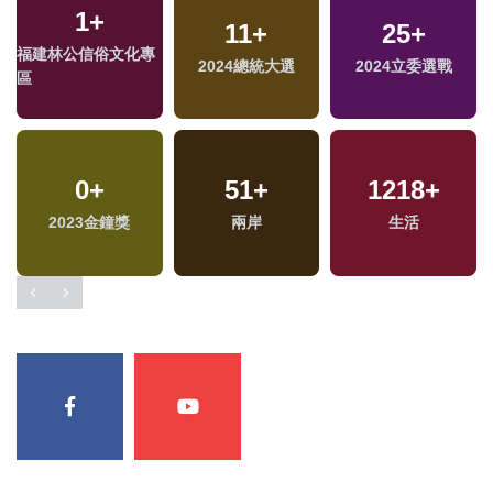
1
+
11
+
25
+
福建林公信俗文化專
2024總統大選
2024立委選戰
區
0
+
51
+
1218
+
專
2023金鐘獎
兩岸
生活