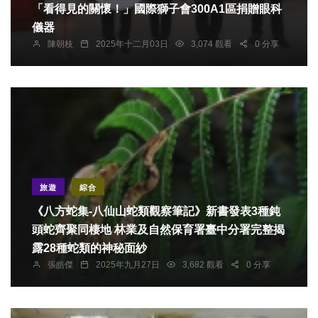
「看得見的關懷！」國際獅子會300A1區捐贈眼科
儀器
陳朝枝
2025年十二月03日
3,074 觀看
0 分享
旅遊
綜合
《八方蛇集-八仙山蛇類觀察筆記》新書發表3種鈍
頭蛇齊聚同棲地 林業及自然保育署臺中分署完整揭
露28種蛇類的神秘面紗
張皓傑
2025年九月27日
3,682 觀看
0 分享