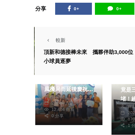
分享
0+
0+
較新
社會
生活
頂新和德接棒未來 攜夥伴助3,000位
小球員逐夢
文教
綜合
健康及
口湖今表揚模範父親
與好人好事 凱米颱
45
風擾局而延後慶祝感
竟是
蘇榮泉
謝父愛
堵！
2024年八月10日
林
建心
12,404 觀看
20
0 分享
生機
健康及
87
熱門
生活
1 
每家
綜合