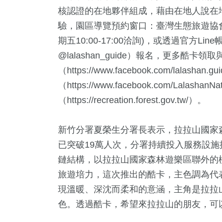
3
+
17
+
27
+
核認證的在地夥伴組成，藉由在地人說在
遊
司法放大鏡
2024立委選戰
驗，園區導覽預約窗口：臺灣生態旅遊協會-龔
期五10:00-17:00洽詢)，或透過官方Line帳號：h
@lalashan_guide）報名，更多
（https://www.facebook.com/lal
（https://www.facebook.com/Lalash
（https://recreation.forest.gov.tw/）。
新竹分署夏榮生分署長表示，拉拉山國家
已突破19萬人次，分署持續投入服務設
鏈結構，以拉拉山國家森林遊樂區聯外的桃
旅遊培力，這次推出的酷卡，主色調為代
現溫暖、深沈而柔和的意涵，主角是拉拉
色。透過酷卡，希望來拉拉山的朋友，可