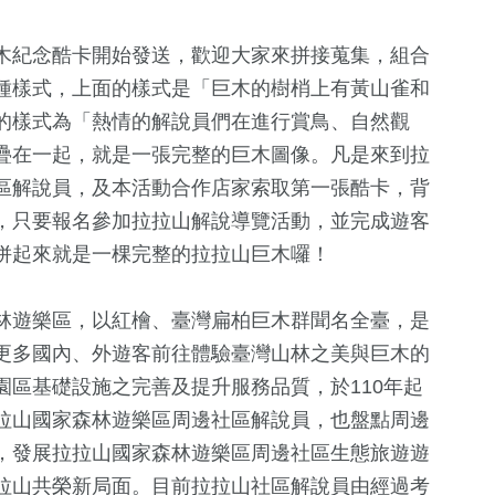
木紀念酷卡開始發送，歡迎大家來拼接蒐集，組合
種樣式，上面的樣式是「巨木的樹梢上有黃山雀和
的樣式為「熱情的解說員們在進行賞鳥、自然觀
疊在一起，就是一張完整的巨木圖像。凡是來到拉
區解說員，及本活動合作店家索取第一張酷卡，背
，只要報名參加拉拉山解說導覽活動，並完成遊客
併起來就是一棵完整的拉拉山巨木囉！
家森林遊樂區，以紅檜、臺灣扁柏巨木群聞名全臺，是
更多國內、外遊客前往體驗臺灣山林之美與巨木的
1116
+
463
+
548
+
區基礎設施之完善及提升服務品質，於110年起
社會
健康及醫療
文教
拉山國家森林遊樂區周邊社區解說員，也盤點周邊
，發展拉拉山國家森林遊樂區周邊社區生態旅遊遊
3
+
拉山共榮新局面。目前拉拉山社區解說員由經過考