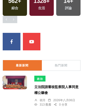
562
+
1328
+
14
+
9
+
綜合
生活
評論
演唱會
最新新聞
熱門新聞
政治
立法院請審核監察院人事同意
權公聽會
胡月
2026年八月06日
313 觀看
0 分享