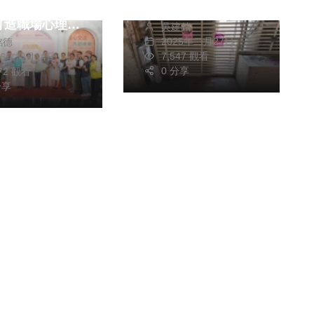
市官企
引人注目的告示牌、
打造職場心理健
吳建銘
上面寫著「禁止大
2025年二月27日
銘德
持網
便」、這則告示牌迅
7,547 觀看
26年四月14日
速引起了路過民眾的
0 分享
172 觀看
分享
注意、紛紛表達對這
一奇特現象的驚訝與
好奇。