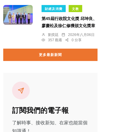
財經及消費
文教
第45屆行政院文化獎 邱坤良、
廖慶松及徐仁修獲頒文化獎章
劉奕廷
2026年八月06日
357 觀看
0 分享
更多最新新聞
訂閱我們的電子報
了解時事、接收新知、在家也能當個
知識通！