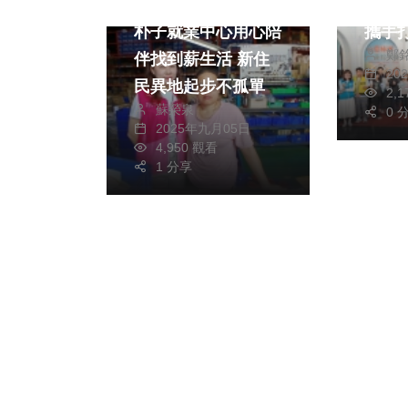
25萬元 新竹
朴子就業中心用心陪
攜手
鄭
伴找到薪生活 新住
康支
20
民異地起步不孤單
2,
蘇榮泉
0 
2025年九月05日
4,950 觀看
1 分享