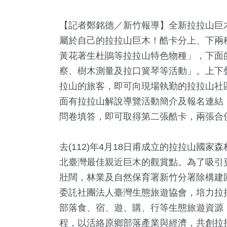
【記者鄭銘德／新竹報導】全新拉拉山巨
屬於自己的拉拉山巨木！酷卡分上、下兩
黃花著生杜鵑等拉拉山特色物種」，下面
察、樹木測量及拉口簧琴等活動」。上下
拉山的旅客，即可向現場執勤的拉拉山社
面有拉拉山解說導覽活動簡介及報名連結
問卷填答，即可取得第二張酷卡，兩張合
去(112)年4月18日甫成立的拉拉山國
北臺灣最佳親近巨木的觀賞點。為了吸引
2
+
5
+
136
+
59
+
54
+
壯闊，林業及自然保育署新竹分署除構建園
福建林公信俗文
及消費
運動
美食
影視
委託社團法人臺灣生態旅遊協會，培力拉
化專區
部落食、宿、遊、購、行等生態旅遊資源
程，以活絡原鄉部落產業與經濟，共創拉