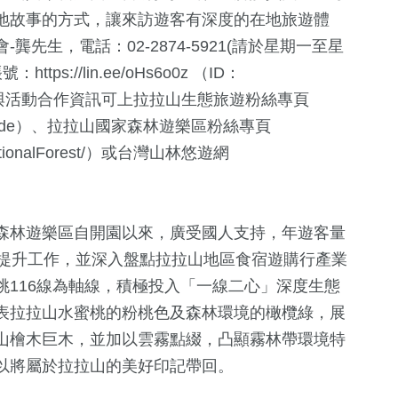
281
+
893
+
地故事的方式，讓來訪遊客有深度的在地旅遊體
兩岸佛教文化交
熱門
政治
流專區
先生，電話：02-2874-5921(請於星期一至星
ttps://lin.ee/oHs6o0z （ID：
酷卡領取與活動合作資訊可上拉拉山生態旅遊粉絲專頁
ashan.guide）、拉拉山國家森林遊樂區粉絲專頁
anNationalForest/）或台灣山林悠遊網
森林遊樂區自開園以來，廣受國人支持，年遊客量
施提升工作，並深入盤點拉拉山地區食宿遊購行產業
116線為軸線，積極投入「一線二心」深度生態
表拉拉山水蜜桃的粉桃色及森林環境的橄欖綠，展
山檜木巨木，並加以雲霧點綴，凸顯霧林帶環境特
以將屬於拉拉山的美好印記帶回。