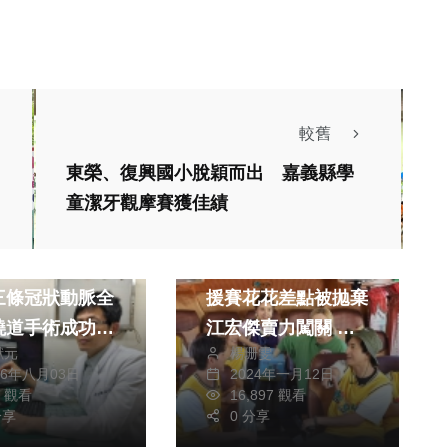
較舊
熱門
生活
東榮、復興國小脫穎而出 嘉義縣學
影視
綜藝
童潔牙觀摩賽獲佳績
醫療
綜合
歲男喘一週未癒
新賽制登場！全員救
三條冠狀動脈全
援賽花花差點被拋棄
繞道手術成功重
江宏傑賣力闖關 意
獻元
楊珊雯
臟血流成功逆轉
外見血
社會
生活
26年八月03日
2024年一月12日
醫療
0 觀看
16,897 觀看
在台中市中心、一家
分享
0 分享
企業最高補助
店家的門口驚現一則