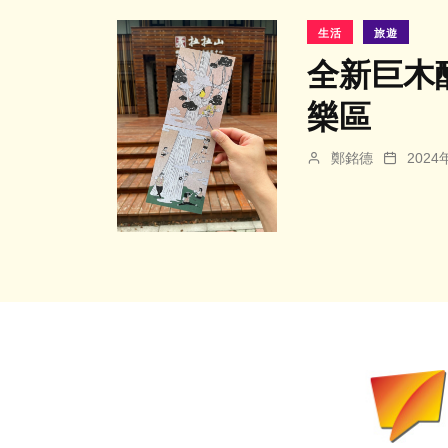
生活
旅遊
全新巨木
樂區
鄭銘德
202