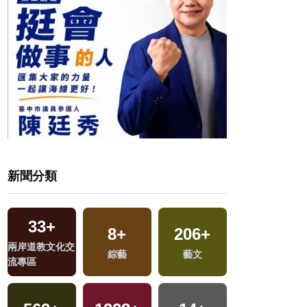
新聞分類
33
+
8
+
206
+
1
+
兩岸道教文化交
綜藝
藝文
2023金鐘獎
流專區