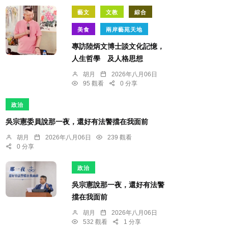
藝文
文教
綜合
美食
兩岸藝苑天地
專訪陸炳文博士談文化記憶，
人生哲學 及人格思想
胡月
2026年八月06日
95 觀看
0 分享
政治
吳宗憲委員說那一夜，還好有法警擋在我面前
胡月
2026年八月06日
239 觀看
0 分享
政治
吳宗憲說那一夜，還好有法警
擋在我面前
胡月
2026年八月06日
532 觀看
1 分享