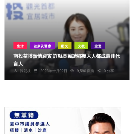
生活
健康及醫療
藝文
文教
旅遊
南投茶博熱情迎賓 許縣長籲請鄉親人人都成最佳代
言人
陳朝枝
2023年十月02日
9,590 觀看
0 分享