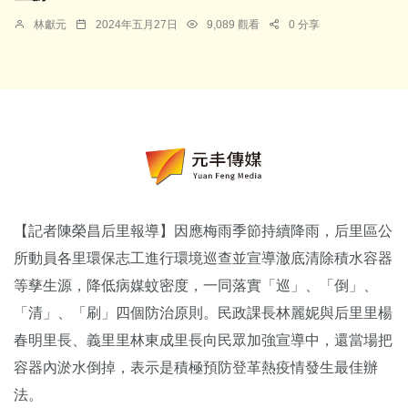
林獻元
2024年五月27日
9,089 觀看
0 分享
【記者陳榮昌后里報導】因應梅雨季節持續降雨，后里區公
所動員各里環保志工進行環境巡查並宣導澈底清除積水容器
等孳生源，降低病媒蚊密度，一同落實「巡」、「倒」、
「清」、「刷」四個防治原則。民政課長林麗妮與后里里楊
春明里長、義里里林東成里長向民眾加強宣導中，還當場把
容器內淤水倒掉，表示是積極預防登革熱疫情發生最佳辦
法。