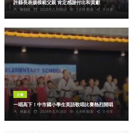
許縣長表揚模範父親 肯定感謝付出和貢獻
陳朝枝
2026年八月06日
1,036 觀看
0 分享
文教
一唱高下！中市國小學生英語歌唱比賽熱烈開唱
林獻元
2024年五月16日
6,496 觀看
0 分享