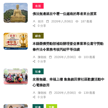
生活
佛法無邊就在中壢一位越南的尊者來台渡眾
胡月
2026年八月08日
187 觀看
0 分享
綜合
本縣榮獲勞動部補助辦理督促事業單位遵守勞動
條件法令業務考核丙組甲等佳績
陳朝枝
2026年八月08日
103 觀看
0 分享
社會
友善無礙、幸福上樓 集集鎮田寮社區歡慶活動中
心電梯啟用
陳朝枝
2026年八月08日
139 觀看
0 分享
社會
文教