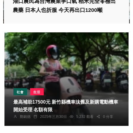
湖口農民為台灣農業爭口氣 稻米完全零檢出
農藥 日本人也折服 今天再出口1200噸
社會
生活
最高補助17500元 新竹縣機車汰舊及新購電動機車
開始受理 名額有限
鄭銘德
2025年三月30日
5,232 觀看
0 分享