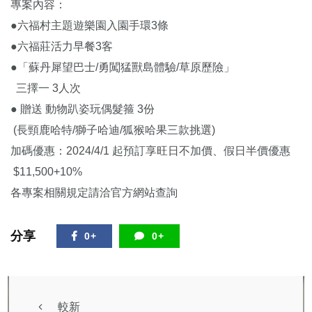
專案內容：
●六福村主題遊樂園入園手環3條
●六福莊活力早餐3客
●「蘇丹犀望巴士/勇闖猛獸島體驗/草原歷險」
三擇一 3人次
● 贈送 動物趴姿玩偶髮箍 3份
(長頸鹿哈特/獅子哈迪/狐猴哈果三款挑選)
加碼優惠：2024/4/1 起預訂享旺日不加價、假日半價優惠
$11,500+10%
各專案相關規定請洽官方網站查詢
分享
0+
0+
較新