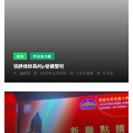
政治
司法放大鏡
張靜律師爲柯p發礦聲明
編輯部
2025年九月06日
5,424 觀看
0 分享