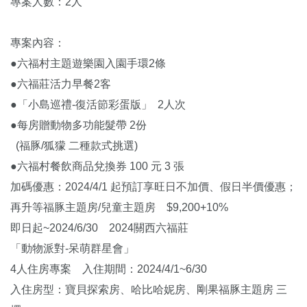
專案人數：2人
專案內容：
●六福村主題遊樂園入園手環2條
●六福莊活力早餐2客
●「小島巡禮-復活節彩蛋版」 2人次
●每房贈動物多功能髮帶 2份
(福豚/狐獴 二種款式挑選)
●六福村餐飲商品兌換券 100 元 3 張
加碼優惠：2024/4/1 起預訂享旺日不加價、假日半價優惠；
再升等福豚主題房/兒童主題房 $9,200+10%
即日起~2024/6/30 2024關西六福莊
「動物派對-呆萌群星會」
4人住房專案 入住期間：2024/4/1~6/30
入住房型：寶貝探索房、哈比哈妮房、剛果福豚主題房 三