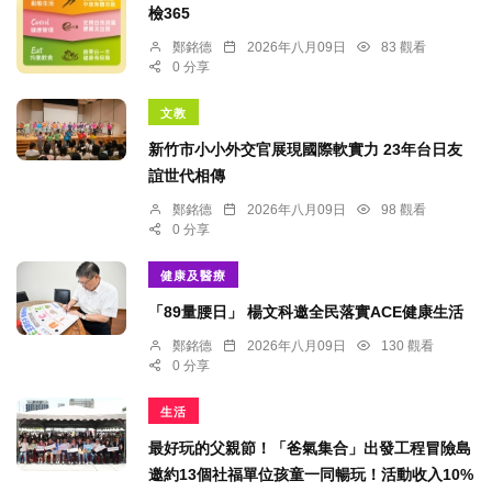
檢365
鄭銘德
2026年八月09日
83 觀看
0 分享
文教
新竹市小小外交官展現國際軟實力 23年台日友
誼世代相傳
鄭銘德
2026年八月09日
98 觀看
0 分享
健康及醫療
「89量腰日」 楊文科邀全民落實ACE健康生活
鄭銘德
2026年八月09日
130 觀看
0 分享
生活
最好玩的父親節！「爸氣集合」出發工程冒險島
邀約13個社福單位孩童一同暢玩！活動收入10%