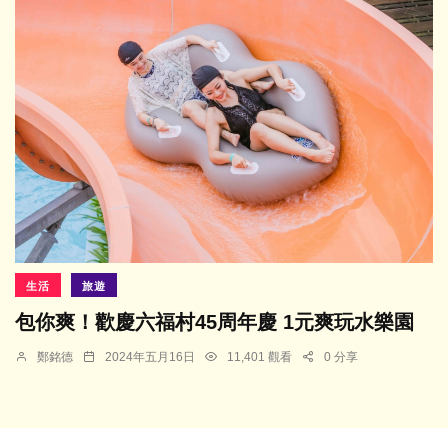
生活
旅遊
包你爽！歡慶六福村45周年慶 1元爽玩水樂園
鄭銘德
2024年五月16日
11,401 觀看
0 分享