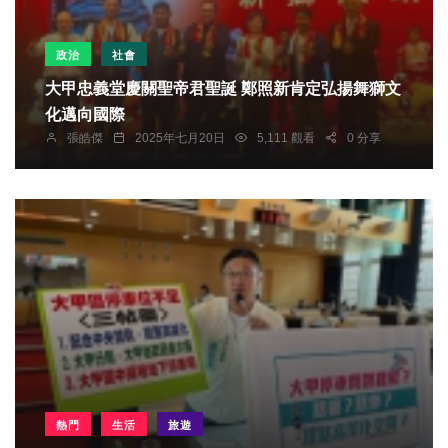
政治
社會
大甲忠義堂慶關聖帝君聖誕 鄭照新肯定弘揚舞獅文
化邁向國際
張皓傑
2025年七月20日
5,111 觀看
0 分享
熱門
生活
旅遊