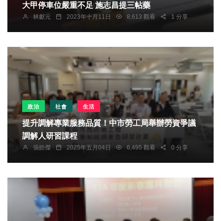
大甲停車位嚴重不足 施志昌提三帖藥
林獻元
2023年十月11日
8,613 觀看
1 分享
政治
社會
生活
提升調解專業服務品質！中市勞工局舉辦勞資爭議
調解人研習課程
張皓傑
2025年五月04日
6,495 觀看
0 分享