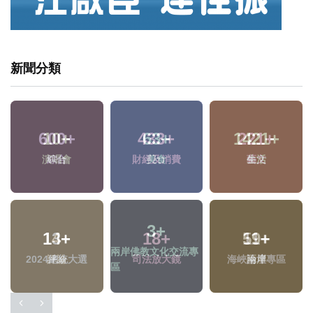
新聞分類
600
+
63
+
221
+
綜合
美食
藝文
13
+
18
+
59
+
2024總統大選
司法放大鏡
兩岸