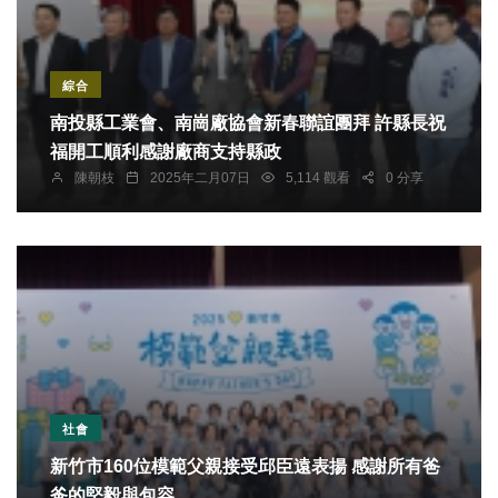
綜合
南投縣工業會、南崗廠協會新春聯誼團拜 許縣長祝
福開工順利感謝廠商支持縣政
陳朝枝
2025年二月07日
5,114 觀看
0 分享
社會
新竹市160位模範父親接受邱臣遠表揚 感謝所有爸
爸的堅毅與包容