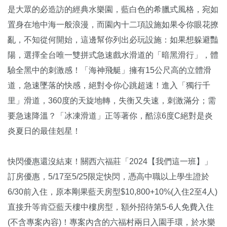
是大眾的必造訪的經典水樂園，藍白色的希臘式風格，宛如
置身在地中海一般浪漫，而園內十二項設施如果令你眼花撩
亂，不知從何開始，這邊幫你列出必玩設施：如果想躲避豔
陽，選擇全台唯一雙拼式急速戲水滑道的「暗黑滑行」，體
驗全黑中的刺激感！「海神飛艇」擁有15公尺高的立體滑
道，急速墜落的快感，絕對令你心跳超速！進入「獨行千
里」滑道，360度的天旋地轉，失衡又失速，刺激滿分；需
要急速降溫？「冰凍滑道」正等著你，酷涼6度C絕對是炎
炎夏日的最佳剋星！
快閃優惠還沒結束！關西六福莊「2024【我們這一班】」
訂房優惠，5/17至5/25限定快閃，憑高中職以上學生證於
6/30前入住，原本剛果藍天房型$10,800+10%(入住2至4人)
直接升等肯亞藍天樓中樓房型，額外招待第5-6人免費入住
(不含專案內容)！專案內含的六福村兩日入園手環，於水樂