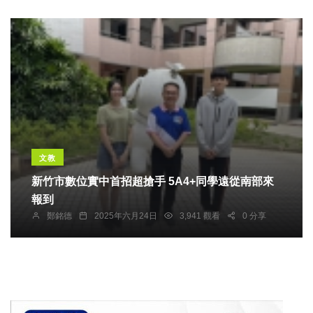
文教
新竹市數位實中首招超搶手 5A4+同學遠從南部來
報到
鄭銘德
2025年六月24日
3,941 觀看
0 分享