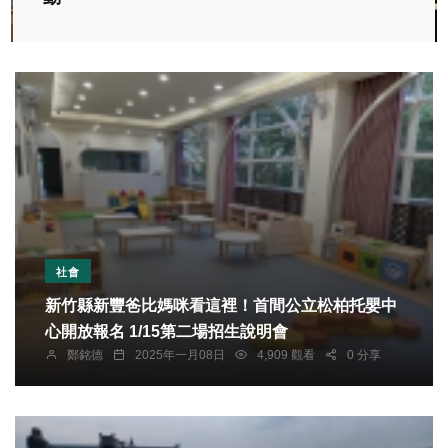
社會
新竹縣新豐爸比媽咪看這裡！首間公立松柏托嬰中
心開放報名 1/15第二場招生說明會
鄭銘德
2025年一月08日
4,909 觀看
0 分享