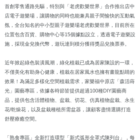
首創零售通路先驅，特別與「老虎歡樂世界」合作推出店中
店電子遊樂場，讓購物的同時也能兼具親子間愉快的互動氣
氛，全台知名的中小型親子遊樂場老虎歡樂世界，目前所在
位置包含百貨、購物中心等15個據點設立，透過電子遊樂設
施，採現金兌換代幣，遊玩達到積分獲得獎品兌換票券。
近年掀起綠色裝潢風潮，綠化植栽已成為居家陳設的一環，
不僅美化有助身心健康，植栽在居家風水也擁有畫龍點睛的
效果！為滿足多樣化空間植栽需求，家樂福中原店「森活蒔
光」園藝專區，依據各時節皆提供超過100種DIY園藝商
品，提供包含活體植物、盆栽、切花、仿真植物盆栽、永生
花/乾燥花，以及盆栽種植所需盆器，讓顧客盡情選購打造
舒壓療癒空間。
「熟食專區」全新打造環型「新式弧形全罩式陳列台」，每