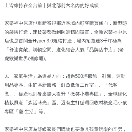
上皆維持在全台前十與北部前六名內的好成績！
家樂福中原店也重新審視鄰近區域內顧客購買傾向，新型態
的裝潢打造，連貨架都做到防震穩固設置，全新家樂福中原
店也是首間全Hyper 3.0規格打造，場內拓寬達3千坪極為
「舒適寬敞」購物空間、進化結合人氣「品牌店中店」(老
虎歡樂世界/酒條通)。
以「家庭生活」為選品方向：超過500坪服飾、鞋類、運動
用品專區、生鮮區新服務「鮮魚低溫工作室」、「代客
煮」、從產地到餐桌擴大提升「微笑小農專區」、全球綠化
植栽風潮「森活蒔光」區、還有主打循環回收材概念毛小孩
專區「寵.生活」等。
家樂福中原店為舒緩家長們購物也要兼具孩童玩樂的辛勞，