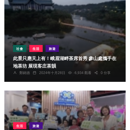
社會
生活
旅遊
此景只應天上有！峨眉湖畔茶席首秀 參山處攜手在
地茶坊 展現客庄茶韻
鄭銘德
2024年十月28日
6,934 觀看
0 分享
生活
旅遊