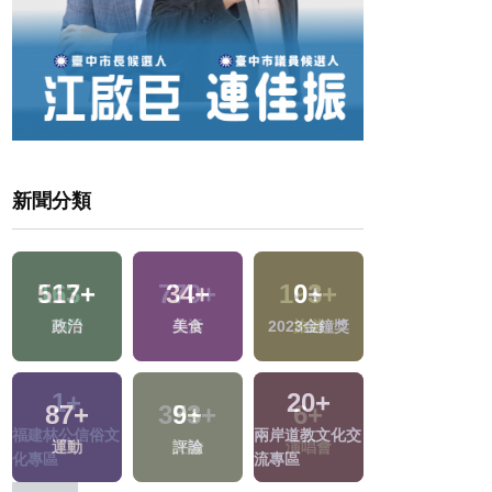
新聞分類
163
+
770
+
193
+
646
+
熱門
生活
旅遊
社會
1
+
353
+
6
+
261
+
交
福建林公信俗文
文教
演唱會
財經及消費
化專區