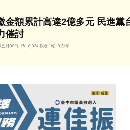
繳金額累計高達2億多元 民進黨
力催討
4年五月06日
6,934 觀看
0 分享