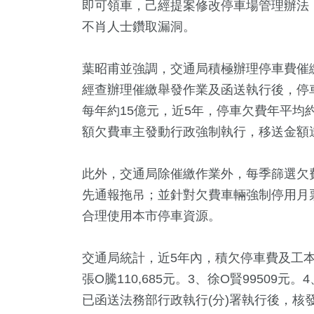
即可領車，己經提案修改停車場管理辦法
不肖人士鑽取漏洞。
葉昭甫並強調，交通局積極辦理停車費催
經查辦理催繳舉發作業及函送執行後，停
每年約15億元，近5年，停車欠費年平均約1
額欠費車主發動行政強制執行，移送金額達
此外，交通局除催繳作業外，每季篩選欠費
先通報拖吊；並針對欠費車輛強制停用月
合理使用本市停車資源。
交通局統計，近5年內，積欠停車費及工本費
張O騰110,685元。3、徐O賢99509元。
已函送法務部行政執行(分)署執行後，核