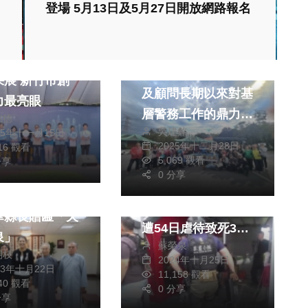
登場 5月13日及5月27日開放網路報名
消費
社會
生活
9縣市SBIR聯
為感謝警友站副站長
新竹市創
及顧問長期以來對基
力最亮眼
層警務工作的鼎力支
銘德
吳建銘
25年十一月15日
持與經費贊助，有效
社會
生活
2025年十二月28日
716 觀看
文教
提升派出所勤務效能
5,069 觀看
分享
綜合
與員警士氣.昨日特
0 分享
（影音）／斗南汽旅
天泉佛堂落成
舉辦戶外踏青與溫馨
棄屍案揭殘忍真相
華縣長贈匾「天
餐敘南部旅遊
遭54日虐待致死3主
泉」
蘇榮泉
嫌提起公訴
朝枝
2024年十月25日
23年十月22日
11,158 觀看
540 觀看
0 分享
分享