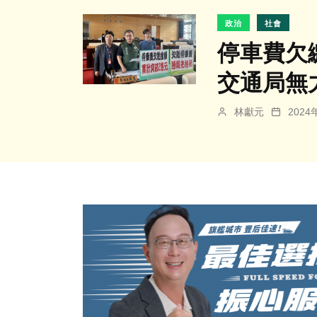
政治
社會
停車費欠
交通局無
林獻元
202