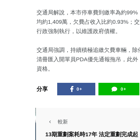
交通局解說，本市停車費到繳率為約99%
均約1,409萬，欠費占收入比約0.93
行政強制執行，以維護政府債權。
交通局強調，持續積極追繳欠費車輛，除催
清冊匯入開單員PDA優先通報拖吊，此
資格。
分享
0+
0+
較新
13期重劃案耗時17年 法定重劃完成起