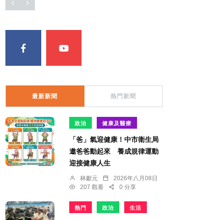
最新新聞
熱門新聞
政治
健康及醫療
「爸」氣迎健康！中市衛生局
邀爸爸動起來 養成規律運動
迎接健康人生
林獻元
2026年八月08日
207 觀看
0 分享
熱門
政治
生活