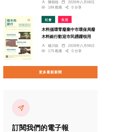
陳朝枝
2026年八月08日
199 觀看
0 分享
社會
生活
木料循環零廢棄中市環保局廢
木料銀行歡迎市民踴躍領用
楊川欽
2026年八月08日
175 觀看
0 分享
更多最新新聞
訂閱我們的電子報