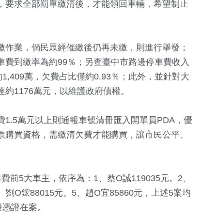
，要求全部罰單繳清後，才能領回車輛，希望制止
繳作業，倘民眾經催繳後仍再未繳，則進行舉發；
車費到繳率為約99％；另查臺中市路邊停車費收入
,409萬，欠費占比僅約0.93％；此外，並針對大
約1176萬元，以維護政府債權。
1.5萬元以上則通報車號清冊匯入開單員PDA，優
票購買資格，需繳清欠費才能購買，讓市民公平、
前5大車主，依序為：1、蔡O誠119035元。2、
4、劉O鋐88015元。5、趙O宜85860元，上述5案均
發憑證在案。