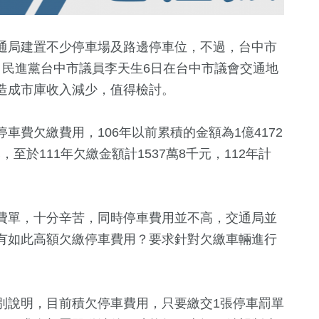
通局建置不少停車場及路邊停車位，不過，台中市
，民進黨台中市議員李天生6日在台中市議會交通地
造成市庫收入減少，值得檢討。
費欠繳費用，106年以前累積的金額為1億4172
，至於111年欠繳金額計1537萬8千元，112年計
7
+
517
+
34
+
0
+
2024總統大選
政治
美食
2023金鐘獎
費單，十分辛苦，同時停車費用並不高，交通局並
有如此高額欠繳停車費用？要求針對欠繳車輛進行
20
+
。
0
+
87
+
9
+
兩岸道教文化
委選戰
兩岸藝苑天地
運動
評論
流專區
別說明，目前積欠停車費用，只要繳交1張停車罰單