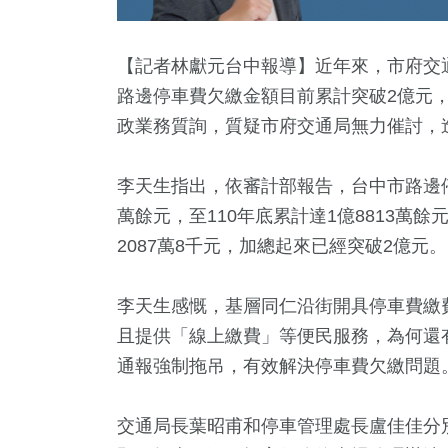
【記者林獻元台中報導】近年來，市府交
路邊停車費欠繳金額目前累計突破2億元
政業務質詢，質疑市府交通局無力催討，
李天生指出，依審計部報告，台中市路邊停車
萬餘元，至110年底累計達1億8813萬餘元
2087萬8千元，加總起來已經突破2億元。
2
+
+
6
+
31
+
兩岸佛教文化交
藝
海峽論壇專區
影視
李天生感慨，基層同仁沿街開具停車費繳
流專區
且提供「線上繳費」等便民服務，為何還
通報強制拖吊，有效解決停車費欠繳問題
36
+
17
+
兩岸
2024立
交通局長葉昭甫和停車管理處長盧佳佳分