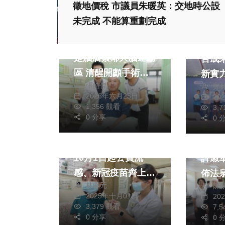
徵地價稅 市議員朱暖英：交地時公設
未完成 不能算重劃完成
健康及醫療
財經及
半夜跌倒無力爬起竟
中台灣
是腦瘤緊鄰大腦運動
合成果展 
區 清醒開顱手術即
新實
張皓傑
鄭
時定位助病人恢復行
2026年六月25日
20
走重返日常
1,356 觀看
3,
生活
0 分享
0 
健康及醫療
綜合
秋冬防疫大作戰！
中寮
10月1日起公費流
許淑
感、新冠疫苗齊上陣
佈法
林獻元
陳
豐原醫院開打
2025年十月01日
20
3,379 觀看
7,
0 分享
0 