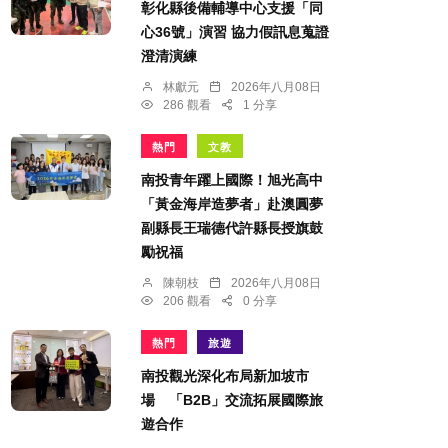
彰化縣後備輔導中心支援「同
心36號」演習 協力假訊息蒐證
澄清演練
林獻元
2026年八月08日
286 觀看
1 分享
熱門
文教
南投青年躍上國際！旭光高中
「黃金海岸造夢者」赴澳圓夢
副縣長王瑞德代許縣長授旗鼓
勵祝福
陳朝枝
2026年八月08日
206 觀看
0 分享
熱門
旅遊
南投觀光深化布局新加坡市
場 「B2B」交流拓展國際旅
遊合作