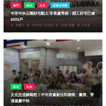
熱門
政治
生活
財經及消費
中市中央公園好宅動土 市長盧秀燕：開工好宅已逾
6000戶
林獻元
2024年二月19日
8,501 觀看
0 分享
政治
生活
文化交流解鄉愁！中市府邀新住民聊燈、畫燈、穿
漢服慶中秋