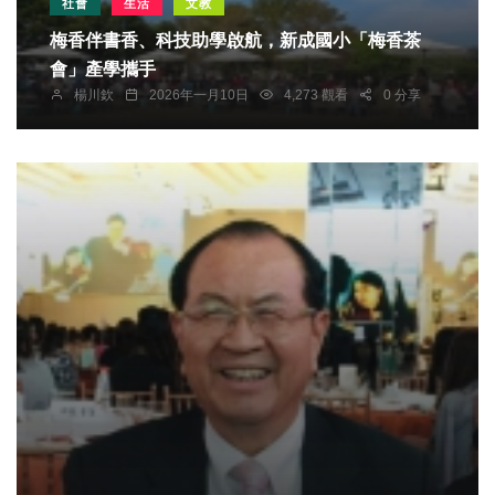
社會
生活
文教
梅香伴書香、科技助學啟航，新成國小「梅香茶
會」產學攜手
楊川欽
2026年一月10日
4,273 觀看
0 分享