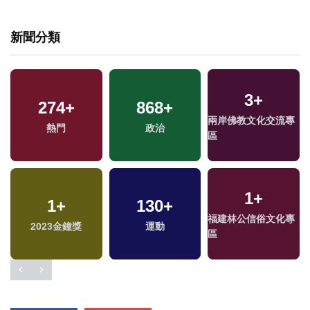
新聞分類
3
+
274
+
868
+
兩岸佛教文化交流專
熱門
政治
區
1
+
1
+
130
+
福建林公信俗文化專
2023金鐘獎
運動
區