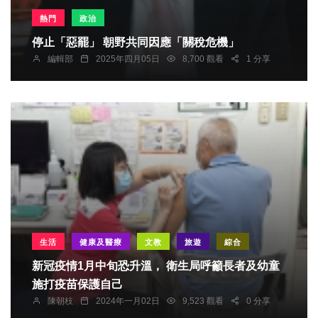
熱門
政治
停止「惡罷」 朝野共同因應「關稅危機」
編輯部
2025年四月05日
8,700 觀看
1 分享
生活
健康及醫療
文教
旅遊
綜合
新冠疫情1月中旬恐升溫， 衛生局呼籲長者及幼童
施打疫苗保護自己
陳朝枝
2024年一月02日
9,523 觀看
0 分享