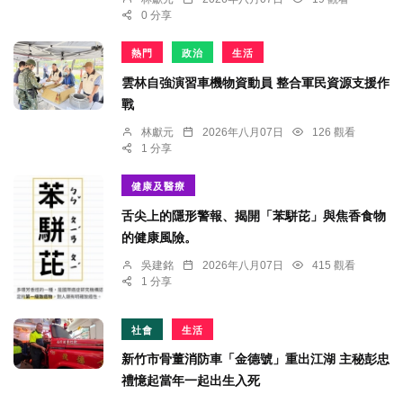
0 分享
熱門
政治
生活
雲林自強演習車機物資動員 整合軍民資源支援作
戰
林獻元
2026年八月07日
126 觀看
1 分享
健康及醫療
舌尖上的隱形警報、揭開「苯駢芘」與焦香食物
的健康風險。
吳建銘
2026年八月07日
415 觀看
1 分享
社會
生活
新竹市骨董消防車「金德號」重出江湖 主秘彭忠
禮憶起當年一起出生入死