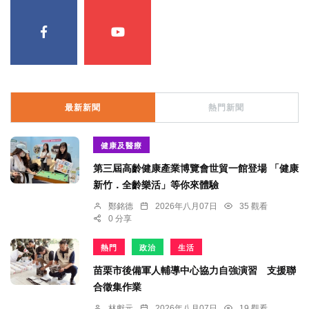
最新新聞
熱門新聞
健康及醫療
第三屆高齡健康產業博覽會世貿一館登場 「健康
新竹．全齡樂活」等你來體驗
鄭銘德
2026年八月07日
35 觀看
0 分享
熱門
政治
生活
苗栗市後備軍人輔導中心協力自強演習 支援聯
合徵集作業
林獻元
2026年八月07日
19 觀看