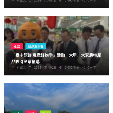
林獻元
2024年九月07日
5,990 觀看
0 分享
生活
財經及消費
「臺中領鮮 農產好物季」活動 大甲、大安農特產
品吸引民眾搶購
林獻元
2024年三月01日
6,635 觀看
0 分享