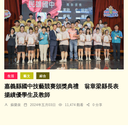
生活
藝文
綜合
嘉義縣國中技藝競賽頒獎典禮 翁章梁縣長表
揚績優學生及教師
蘇榮泉
2024年五月03日
11,474 觀看
0 分享