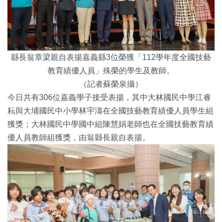
縣長翁章梁親自表揚嘉義縣3位榮獲「112學年度全國技藝
教育績優人員」殊榮的學生及教師。
（記者蘇榮泉攝）
今日共有306位嘉義學子接受表揚，其中大林國民中學江睿
耘與大埔國民中小學林宇濤在全國技藝教育績優人員學生組
獲獎；大林國民中學國中組陳慧娟老師也在全國技藝教育績
優人員教師組獲獎，由翁縣長親自表揚。