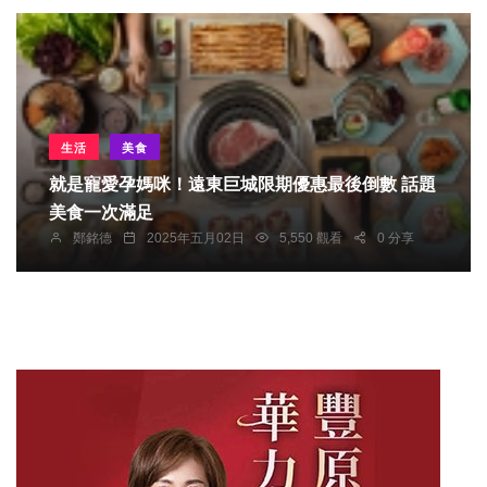
生活
美食
就是寵愛孕媽咪！遠東巨城限期優惠最後倒數 話題
美食一次滿足
鄭銘德
2025年五月02日
5,550 觀看
0 分享