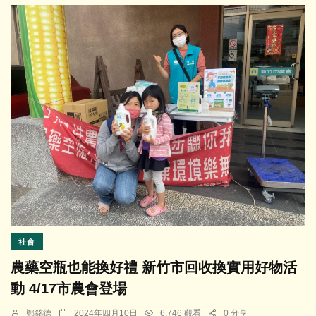
社會
農藥空瓶也能換好禮 新竹市回收換實用好物活
動 4/17市農會登場
鄭銘德
2024年四月10日
6,746 觀看
0 分享