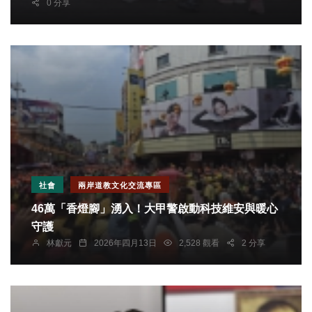
0 分享
社會
兩岸道教文化交流專區
46萬「香燈腳」湧入！大甲警啟動科技維安與暖心
守護
林獻元
2026年四月13日
2,528 觀看
2 分享