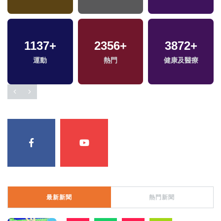
9312
1137
+
+
2356
471
+
+
3872
1729
+
+
運動
社會
熱門
兩岸
健康及醫療
藝文
最新新聞
熱門新聞