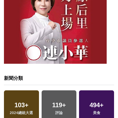
新聞分類
260
+
103
+
3386
119
+
+
494
91
+
+
兩岸道教文化交流專
2024總統大選
財經及消費
評論
海峽論壇專區
美食
區