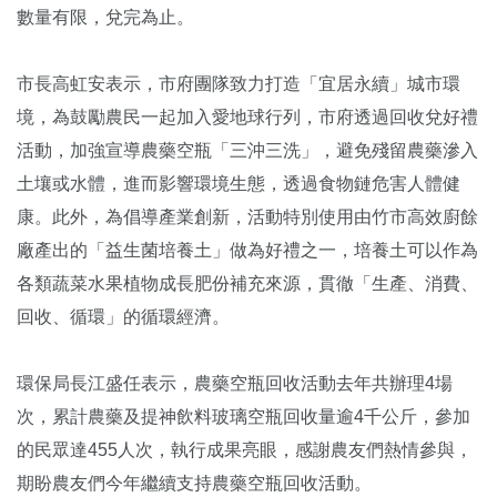
數量有限，兌完為止。
市長高虹安表示，市府團隊致力打造「宜居永續」城市環
境，為鼓勵農民一起加入愛地球行列，市府透過回收兌好禮
活動，加強宣導農藥空瓶「三沖三洗」，避免殘留農藥滲入
土壤或水體，進而影響環境生態，透過食物鏈危害人體健
康。此外，為倡導產業創新，活動特別使用由竹市高效廚餘
廠產出的「益生菌培養土」做為好禮之一，培養土可以作為
各類蔬菜水果植物成長肥份補充來源，貫徹「生產、消費、
回收、循環」的循環經濟。
環保局長江盛任表示，農藥空瓶回收活動去年共辦理4場
次，累計農藥及提神飲料玻璃空瓶回收量逾4千公斤，參加
的民眾達455人次，執行成果亮眼，感謝農友們熱情參與，
期盼農友們今年繼續支持農藥空瓶回收活動。