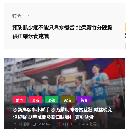
較舊
預防肌少症不能只靠水煮蛋 北榮新竹分院提
供正確飲食建議
熱門
生活
影視
綜合
美食
徐新洋客串小幫手 徐乃麟助陣老當益壯 喊整晚竟
沒燒聲 胡宇威開發新口味雞排 賣到缺貨
楊珊雯
2023年十一月04日
38,404 觀看