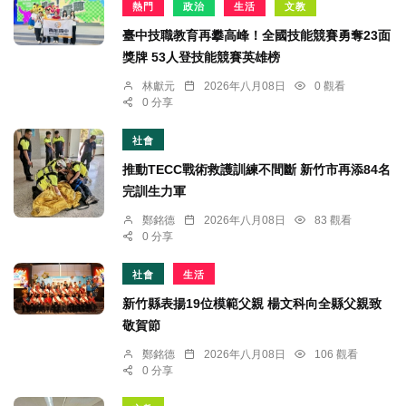
熱門
政治
生活
文教
臺中技職教育再攀高峰！全國技能競賽勇奪23面
獎牌 53人登技能競賽英雄榜
林獻元
2026年八月08日
0 觀看
0 分享
社會
推動TECC戰術救護訓練不間斷 新竹市再添84名
完訓生力軍
鄭銘德
2026年八月08日
83 觀看
0 分享
社會
生活
新竹縣表揚19位模範父親 楊文科向全縣父親致
敬賀節
鄭銘德
2026年八月08日
106 觀看
0 分享